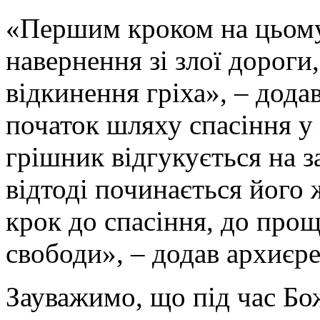
«Першим кроком на цьому
навернення зі злої дороги
відкинення гріха», – дода
початок шляху спасіння у
грішник відгукується на з
відтоді починається його
крок до спасіння, до прощ
свободи», – додав архиєре
Зауважимо, що під час Бож