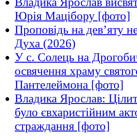
Владика Ярослав висвя
Юрія Мацібору [фото]
Проповідь на дев’яту н
Духа (2026)
У с. Солець на Дрогоби
освячення храму свято
Пантелеймона [фото]
Владика Ярослав: Ціли
було євхаристійним акт
страждання [фото]