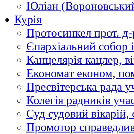
Юліан (Вороновськи
Курія
Протосинкел
прот. д
Єпархіальний собор
Канцелярія
кацлер, в
Економат
економ, по
Пресвітерська рада
у
Колегія радників
учас
Суд
судовий вікарій, с
Промотор справедлив