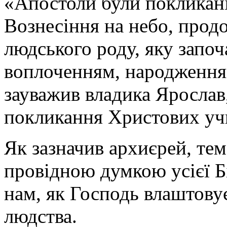
«Апостоли були покликані
Вознесіння на небо, прод
людського роду, яку започ
воплоченням, народження
зауважив владика Ярослав
покликання Христових уч
Як зазначив архиєрей, те
провідною думкою усієї Б
нам, як Господь влаштову
людства.