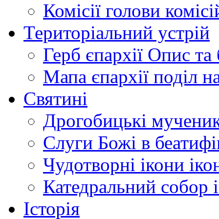
Комісії
голови комісі
Територіальний устрій
Герб єпархії
Опис та 
Мапа єпархії
поділ н
Святині
Дрогобицькі мучени
Слуги Божі
в беатиф
Чудотворні ікони
іко
Катедральний собор
Історія