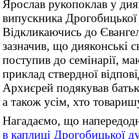
Ярослав рукопоклав у дия
випускника Дрогобицької 
Відкликаючись до Євангел
зазначив, що дияконські с
поступив до семінарії, ма
приклад ствердної відпов
Архиєрей подякував батьк
а також усім, хто товари
Нагадаємо, що напередодн
в каплиці Дрогобицької ду