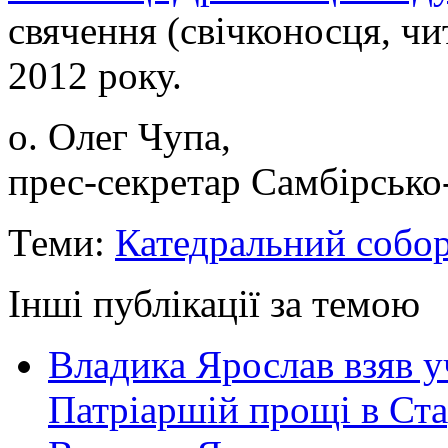
свячення (свічконосця, ч
2012 року.
о. Олег Чупа,
прес-секретар Самбірсько
Теми:
Катедральний собо
Інші публікації за темою
Владика Ярослав взяв у
Патріаршій прощі в Ста