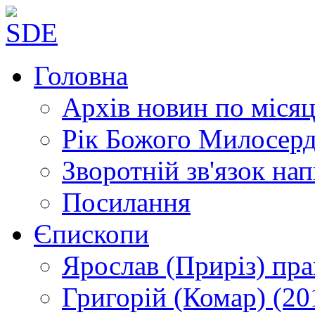
Головна
Архів новин
по місяц
Рік Божого Милосер
Зворотній зв'язок
нап
Посилання
Єпископи
Ярослав (Приріз)
пра
Григорій (Комар)
(20