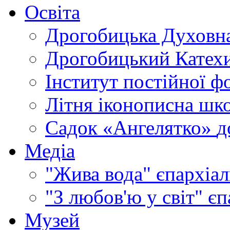
Освіта
Дрогобицька Духовна
Дрогобицький Катехи
Інститут постійної ф
Літня іконописна шк
Садок «Ангелятко»
д
Медіа
"Жива вода"
єпархіал
"З любов'ю у світ"
єп
Музей