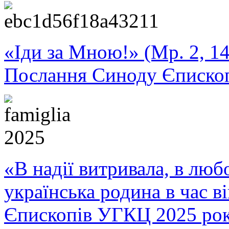
«Іди за Мною!» (Мр. 2, 14
Послання Синоду Єписко
«В надії витривала, в любо
українська родина в час 
Єпископів УГКЦ 2025 ро