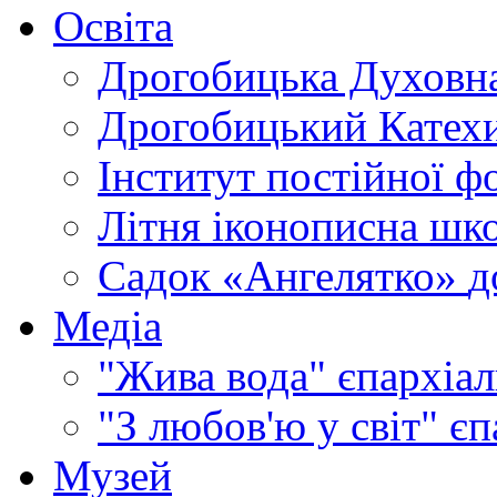
Освіта
Дрогобицька Духовна
Дрогобицький Катехи
Інститут постійної ф
Літня іконописна шк
Садок «Ангелятко»
д
Медіа
"Жива вода"
єпархіал
"З любов'ю у світ"
єп
Музей