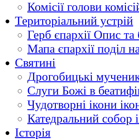
Комісії
голови комісі
Територіальний устрій
Герб єпархії
Опис та 
Мапа єпархії
поділ н
Святині
Дрогобицькі мучени
Слуги Божі
в беатиф
Чудотворні ікони
іко
Катедральний собор
Історія