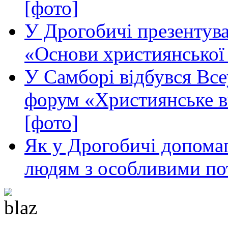
[фото]
У Дрогобичі презентува
«Основи християнської
У Самборі відбувся Все
форум «Християнське в
[фото]
Як у Дрогобичі допома
людям з особливими по