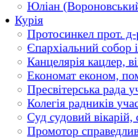
Юліан (Вороновськи
Курія
Протосинкел
прот. д
Єпархіальний собор
Канцелярія
кацлер, в
Економат
економ, по
Пресвітерська рада
у
Колегія радників
учас
Суд
судовий вікарій, с
Промотор справедлив