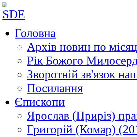
Головна
Архів новин
по місяц
Рік Божого Милосер
Зворотній зв'язок
нап
Посилання
Єпископи
Ярослав (Приріз)
пра
Григорій (Комар)
(20