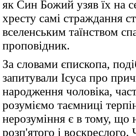
як Син Божий узяв їх на 
хресту самі страждання с
вселенським таїнством спа
проповідник.
За словами єпископа, поді
запитували Ісуса про прич
народження чоловіка, час
розуміємо таємниці терпі
нерозуміння є в тому, що 
розп'ятого і воскреслого.