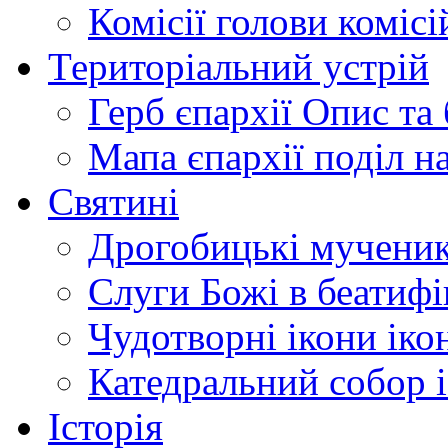
Комісії
голови комісі
Територіальний устрій
Герб єпархії
Опис та 
Мапа єпархії
поділ н
Святині
Дрогобицькі мучени
Слуги Божі
в беатиф
Чудотворні ікони
іко
Катедральний собор
Історія