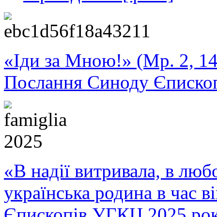
«Іди за Мною!» (Мр. 2, 14
Послання Синоду Єписко
«В надії витривала, в любо
українська родина в час 
Єпископів УГКЦ 2025 ро