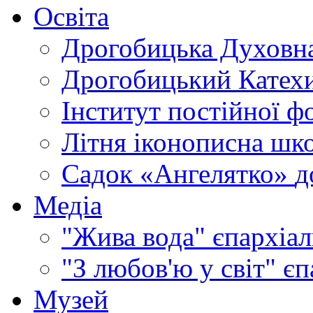
Освіта
Дрогобицька Духовна
Дрогобицький Катехи
Інститут постійної ф
Літня іконописна шк
Садок «Ангелятко»
д
Медіа
"Жива вода"
єпархіал
"З любов'ю у світ"
єп
Музей