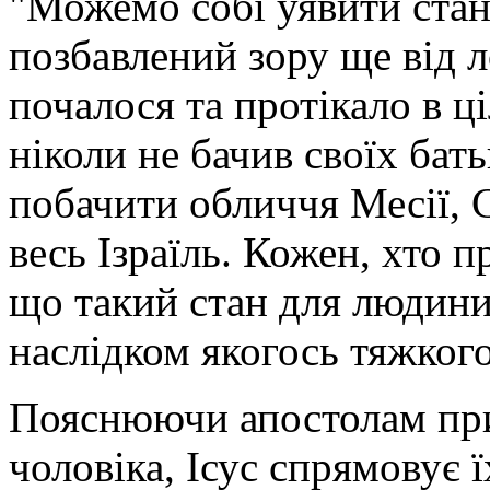
"Можемо собі уявити стан
позбавлений зору ще від л
почалося та протікало в ці
ніколи не бачив своїх бат
побачити обличчя Месії, С
весь Ізраїль. Кожен, хто п
що такий стан для людини
наслідком якогось тяжкого
Пояснюючи апостолам при
чоловіка, Ісус спрямовує 