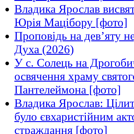
Владика Ярослав висвя
Юрія Мацібору [фото]
Проповідь на дев’яту н
Духа (2026)
У с. Солець на Дрогоби
освячення храму свято
Пантелеймона [фото]
Владика Ярослав: Ціли
було євхаристійним акт
страждання [фото]