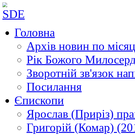
Головна
Архів новин
по місяц
Рік Божого Милосер
Зворотній зв'язок
нап
Посилання
Єпископи
Ярослав (Приріз)
пра
Григорій (Комар)
(20