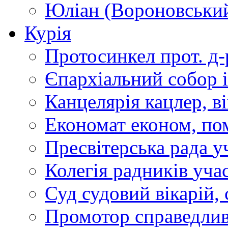
Юліан (Вороновськи
Курія
Протосинкел
прот. д
Єпархіальний собор
Канцелярія
кацлер, в
Економат
економ, по
Пресвітерська рада
у
Колегія радників
учас
Суд
судовий вікарій, с
Промотор справедлив