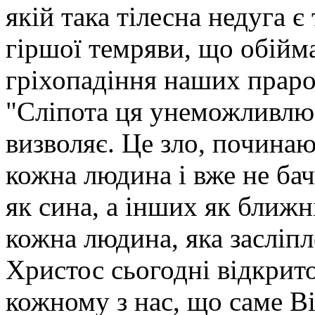
якій така тілесна недуга 
гіршої темряви, що обійма
гріхопадіння наших праро
"Сліпота ця унеможливлює
визволяє. Це зло, почина
кожна людина і вже не бач
як сина, а інших як ближ
кожна людина, яка засліпл
Христос сьогодні відкрито
кожному з нас, що саме Ві