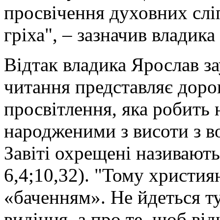
просвічення духовних сліп
гріха", – зазначив владика
Відтак владика Ярослав з
читання представляє доро
просвітлення, яка робить
народженими з висоти з в
Завіті охрещені називают
6,4;10,32). "Тому християн
«баченням». Не йдеться т
видіння, а про те, щоб від