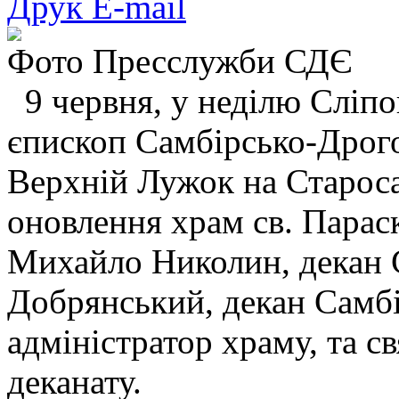
Друк
E-mail
Фото Пресслужби СДЄ
9 червня, у неділю Сліпо
єпископ Самбірсько-Дрого
Верхній Лужок на Староса
оновлення храм св. Парас
Михайло Николин, декан С
Добрянський, декан Самбі
адміністратор храму, та 
деканату.