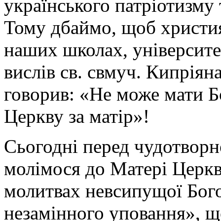
українського патріотизму 
Тому дбаймо, щоб христия
наших школах, університе
вислів св. свмуч. Кипріян
говорив: «Не може мати Бо
Церкву за матір»!
Сьогодні перед чудотворн
молімося до Матері Церкв
молитвах невсипущої Бого
незамінного уповання», щ