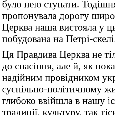
було нею ступати. Тодішн
пропонувала дорогу широку
Церква наша вистояла у ць
побудована на Петрі-скелі
Ця Правдива Церква не ті
до спасіння, але й, як пока
надійним провідником укр
суспільно-політичному жи
глибоко ввійшла в нашу іс
традиції, культуру, так ті