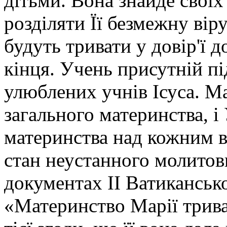
дітьми. Вона знайде своїх 
розділяти Її безмежну віру 
будуть тривати у довір'ї д
кінця. Учень присутній пі
улюблених учнів Ісуса. М
загального материнства, і 
материнства над кожним в
стан неустанного молитов
документах ІІ Ватиканськ
«Материнство Марії трива