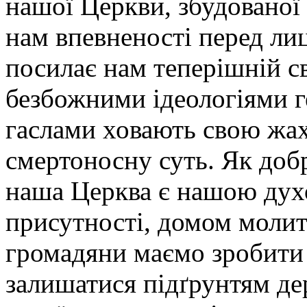
нашої Церкви, збудованої 
нам впевненості перед лиц
посилає нам теперішній св
безбожними ідеологіями ге
гаслами ховають свою жа
смертоносну суть. Як доб
наша Церква є нашою дух
присутності, домом молитв
громадяни маємо зробити
залишатися підґрунтям д