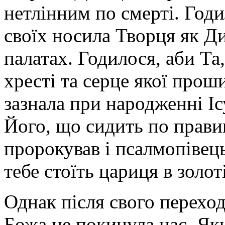
нетлінним по смерті. Годи
своїх носила Творця як Ди
палатах. Годилося, аби Та
хресті та серце якої прош
зазнала при народженні Іс
Його, що сидить по прави
пророкував і псалмопіве
тебе стоїть цариця в золот
Однак після свого перехо
Божа не покинула нас. Як