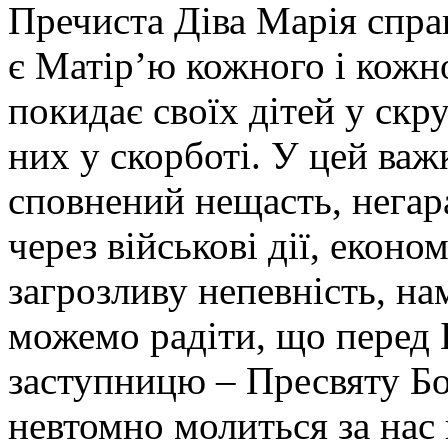
Пречиста Діва Марія справ
є Матір’ю кожного і кожно
покидає своїх дітей у скру
них у скорботі. У цей важ
сповнений нещасть, негара
через військові дії, еконо
загрозливу непевність, нам
можемо радіти, що перед
заступницю – Пресвяту Б
невтомно молиться за нас