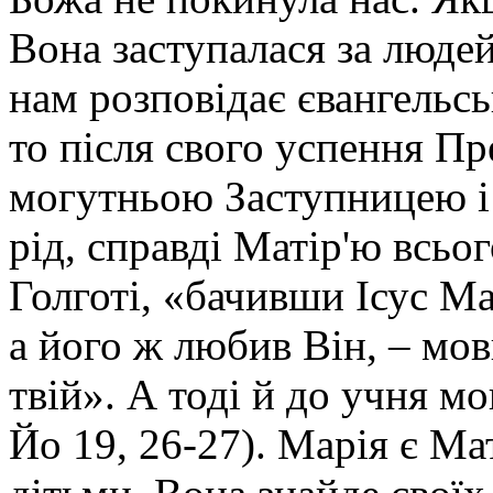
Вона заступалася за люде
нам розповідає євангельсь
то після свого успення Пр
могутньою Заступницею і
рід, справді Матір'ю всьо
Голготі, «бачивши Ісус Мат
а його ж любив Він, – мов
твій». А тоді й до учня м
Йо 19, 26-27). Марія є Мат