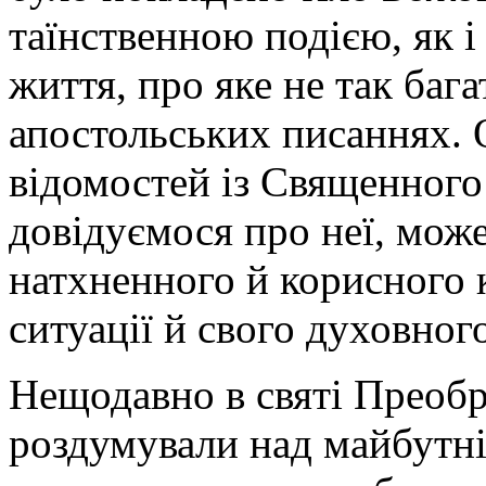
таїнственною подією, як і
життя, про яке не так бага
апостольських писаннях. 
відомостей із Священного
довідуємося про неї, мож
натхненного й корисного 
ситуації й свого духовног
Нещодавно в святі Преоб
роздумували над майбутн