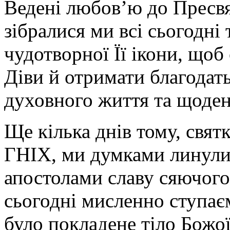
Ведені любов’ю до Пресвя
зібралися ми всі сьогодні 
чудотворної Її ікони, що
Діви й отримати благодать
духовного життя та щоден
Ще кілька днів тому, свя
ГНІХ, ми думками линули 
апостолами славу сяючого
сьогодні мисленно ступаєм
було покладене тіло Божої