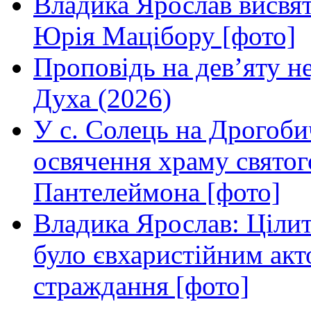
Владика Ярослав висвя
Юрія Мацібору [фото]
Проповідь на дев’яту н
Духа (2026)
У с. Солець на Дрогоби
освячення храму свято
Пантелеймона [фото]
Владика Ярослав: Ціли
було євхаристійним акт
страждання [фото]