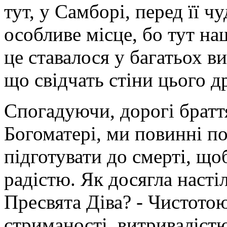
тут, у Самборі, перед її 
особливе місце, бо тут на
це ставалося у багатьох в
що свідчать стіни цього д
Спогадуючи, дорогі браття
Богоматері, ми повинні по
підготувати до смерті, щоб
радістю. Як досягла наст
Пресвята Діва? - Чистотою
стриманості, витривалістю