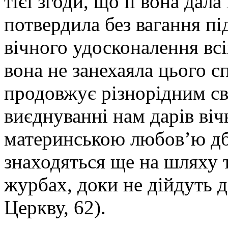
тієї згоди, що її вона дал
потвердила без вагання пі
вічного удосконалення всі
вона не занехаяла цього с
продовжує різнорідним св
виєднуванні нам дарів віч
материнською любов’ю дба
знаходяться ще на шляху т
журбах, доки не дійдуть 
Церкву, 62).