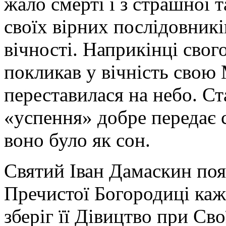
жало смерті і з страшної т
своїх вірних послідовник
вічності. Наприкінці свог
покликав у вічність свою
переставилася на небо. С
«успення» добре передає 
воно було як сон.
Святий Іван Дамаскин поя
Пречистої Богородиці каж
зберіг її Дівицтво при Сво