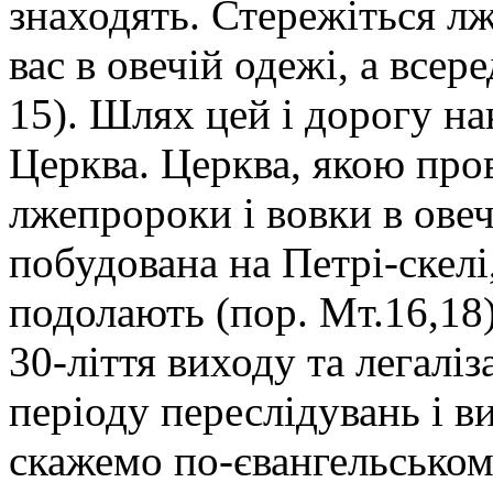
знаходять. Стережіться л
вас в овечій одежі, а всер
15). Шлях цей і дорогу н
Церква. Церква, якою пров
лжепророки і вовки в овеч
побудована на Петрі-скелі,
подолають (пор. Мт.16,18
30-ліття виходу та легалі
періоду переслідувань і в
скажемо по-євангельському