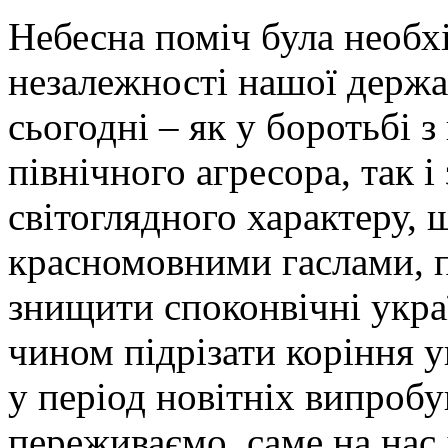
Небесна поміч була необх
незалежності нашої держа
сьогодні – як у боротьбі
північного агресора, так 
світоглядного характеру,
красномовними гаслами, 
знищити споконвічні украї
чином підрізати коріння у
у період новітніх випробув
переживаємо, саме на нас 