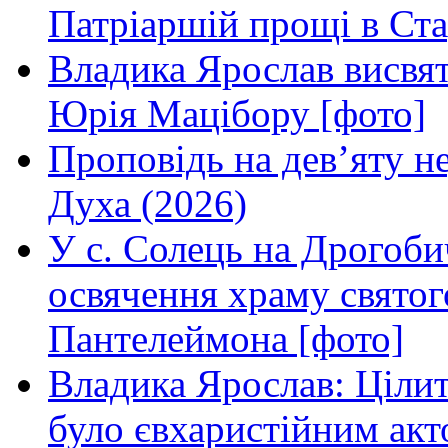
Патріаршій прощі в Ста
Владика Ярослав висвя
Юрія Мацібору [фото]
Проповідь на дев’яту н
Духа (2026)
У с. Солець на Дрогоби
освячення храму свято
Пантелеймона [фото]
Владика Ярослав: Ціли
було євхаристійним акт