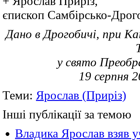
+ Ярослав Приріз,
єпископ Самбірсько-Дро
Дано в Дрогобичі, при К
у свято Преобр
19 серпня 
Теми:
Ярослав (Приріз)
Інші публікації за темою
Владика Ярослав взяв у