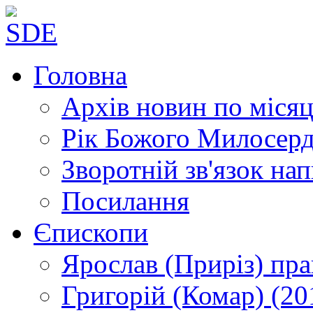
Головна
Архів новин
по місяц
Рік Божого Милосер
Зворотній зв'язок
нап
Посилання
Єпископи
Ярослав (Приріз)
пра
Григорій (Комар)
(20