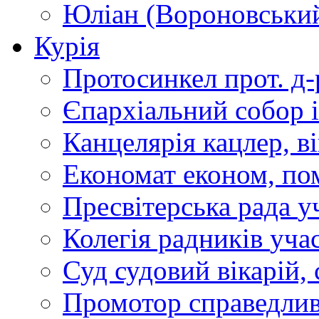
Юліан (Вороновськи
Курія
Протосинкел
прот. д
Єпархіальний собор
Канцелярія
кацлер, в
Економат
економ, по
Пресвітерська рада
у
Колегія радників
учас
Суд
судовий вікарій, с
Промотор справедлив