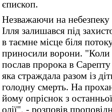
єпископ.
Незважаючи на небезпеку 
Ілля залишався під захис
в таємне місце біля потоку
приносили ворони. "Коли 
послав пророка в Сарепту 
яка страждала разом із діт
голодну смерть. На проха
йому опріснок з останньо
олії", - розповів проповід