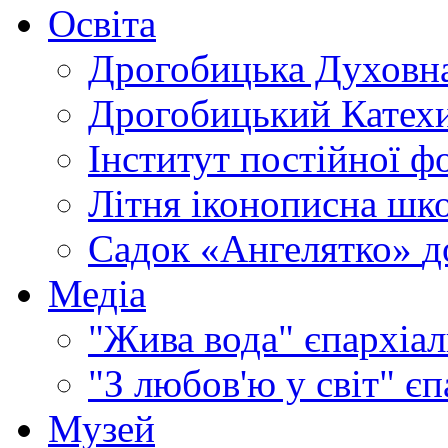
Освіта
Дрогобицька Духовна
Дрогобицький Катехи
Інститут постійної ф
Літня іконописна шк
Садок «Ангелятко»
д
Медіа
"Жива вода"
єпархіал
"З любов'ю у світ"
єп
Музей