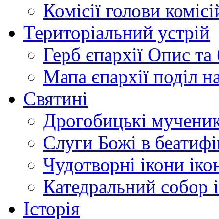
Комісії
голови комісі
Територіальний устрій
Герб єпархії
Опис та 
Мапа єпархії
поділ н
Святині
Дрогобицькі мучени
Слуги Божі
в беатиф
Чудотворні ікони
іко
Катедральний собор
Історія