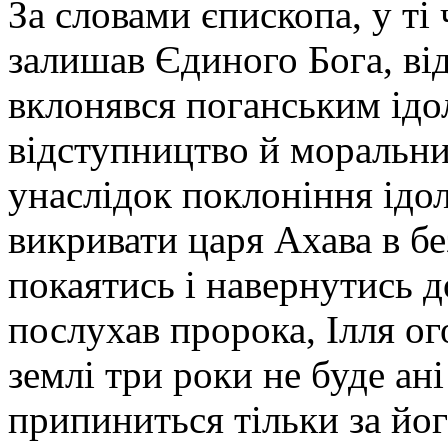
За словами єпископа, у ті
залишав Єдиного Бога, відп
вклонявся поганським ідо
відступництво й моральни
унаслідок поклоніння ідол
викривати царя Ахава в бе
покаятись і навернутись д
послухав пророка, Ілля ог
землі три роки не буде ані
припиниться тільки за йог