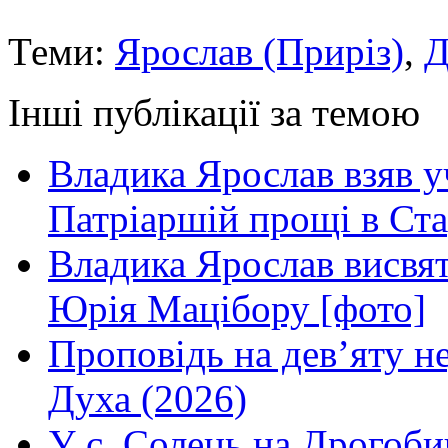
Теми:
Ярослав (Приріз)
,
Д
Інші публікації за темою
Владика Ярослав взяв у
Патріаршій прощі в Ста
Владика Ярослав висвя
Юрія Мацібору [фото]
Проповідь на дев’яту н
Духа (2026)
У с. Солець на Дрогоби