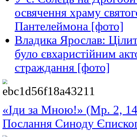
освячення храму свято
Пантелеймона [фото]
Владика Ярослав: Ціли
було євхаристійним акт
страждання [фото]
«Іди за Мною!» (Мр. 2, 14
Послання Синоду Єписко