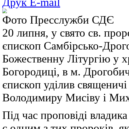
Друк
E-mail
Фото Пресслужби СДЄ
20 липня, у свято св. прор
єпископ Самбірсько-Дрог
Божественну Літургію у х
Богородиці, в м. Дрогобич
єпископ уділив священичі
Володимиру Мисіву і Мих
Під час проповіді владика
є одним з тих пророків, я