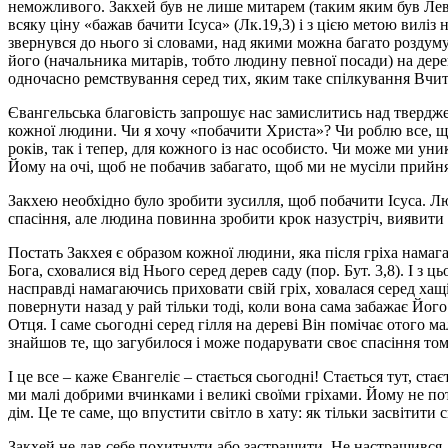
неможливого. Закхей був не лише митарем (таким яким був Леві
всяку ціну «бажав бачити Ісуса» (Лк.19,3) і з цією метою виліз 
звернувся до нього зі словами, над якими можна багато роздуму
його (начальника митарів, тобто людину певної посади) на дереві
одночасно ремствування серед тих, яким таке спілкування Вчит
Євангельська благовість запрошує нас замислитись над тверджен
кожної людини. Чи я хочу «побачити Христа»? Чи роблю все, що
років, так і тепер, для кожного із нас особисто. Чи може ми ун
Йому на очі, щоб не побачив забагато, щоб ми не мусіли прийнят
Закхею необхідно було зробити зусилля, щоб побачити Ісуса. Л
спасіння, але людина повинна зробити крок назустріч, виявити 
Постать Закхея є образом кожної людини, яка після гріха намага
Бога, сховалися від Нього серед дерев саду (пор. Бут. 3,8). І 
насправді намагаючись приховати свій гріх, ховалася серед хащі
повернути назад у рай тільки тоді, коли вона сама забажає Йог
Отця. І саме сьогодні серед гілля на дереві Він помічає отого м
знайшов те, що загубилося і може подарувати своє спасіння то
І це все – каже Євангеліє – стається сьогодні! Стається тут, ст
ми малі добрими вчинками і великі своїми гріхами. Йому не по
дім. Це те саме, що впустити світло в хату: як тільки засвітити 
Закхей не дав себе похитнути або застрашити. Не настрашився, 