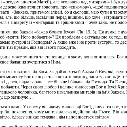
 – згодом апостол Матей), але «головою над митарями» і був дуж
на дерево (євангелист говорить про «сикомор»), «щоб подивитися н
вати: «Закхею, притьмом злізай, бо я сьогодні маю бути в твоєму
, але, що більше, засвідчив перед іншими, що хоче «затриматися у
еля з Назарету із «митарями та грішниками», очевидно, не подоб
ням, що Закхей «бажав бачити Ісуса» (Лк. 19, 3). Ця думка є дуже
б «могти Його побачити»? Ця проблема є актуальною як тоді, кол
икаємо зустрічі із Господом? А якщо вже і не проти зустрічі, то 
и тієї правди, яка від Нього походить.
юдина може змінити те становище, в якому вона опинилася. Бог н
своє бажання зустрітися з Ним.
ється сховатися від Бога. Згадаймо хоча б Адама й Єву, які, скуш
з цього моменту Бог не перестає кликати людину, запитуючи: «Де т
в і дерев, віддаляючись все більше і більше від Господа. Та Госп
о побачити. Через свою любов і велике милосердя Бог в Ісусі Хри
аленького чоловічка, багатого начальника митарів на ім’я Закхей.
му, що загинуло…
ається з нами. У своєму великому милосерді Бог іде шукати нас, за
трібні пояснення, чому ми так далеко відійшли від Нього. Він х
світло, одразу зникає темрява і дім наповнюється світлом.
що прийняття Христа у його домі могло б загрожувати його профес