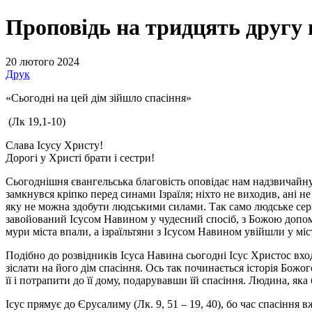
Проповідь на тридцять другу 
20 лютого 2024
Друк
«Сьогодні на цей дім зійшло спасіння»
(Лк 19,1-10)
Слава Ісусу Христу!
Дорогі у Христі брати і сестри!
Сьогоднішня євангельська благовість оповідає нам надзвичайну п
замкнувся кріпко перед синами Ізраїля; ніхто не виходив, ані не
яку не можна здобути людськими силами. Так само людське се
завойований Ісусом Навином у чудесний спосіб, з Божою допомо
мури міста впали, а ізраїльтяни з Ісусом Навином увійшли у місто
Подібно до розвідників Ісуса Навина сьогодні Ісус Христос вход
зіслати на його дім спасіння. Ось так починається історія Божог
її і потрапити до її дому, подарувавши їй спасіння. Людина, яка
Ісус прямує до Єрусалиму (Лк. 9, 51 – 19, 40), бо час спасіння 