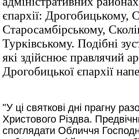
адміністративних района
єпархії: Дрогобицькому, 
Старосамбірському, Сколі
Турківському. Подібні зус
які здійснює правлячий а
Дрогобицької єпархії напе
"У ці святкові дні прагну ра
Христового Різдва. Предвічн
споглядати Обличчя Господнє