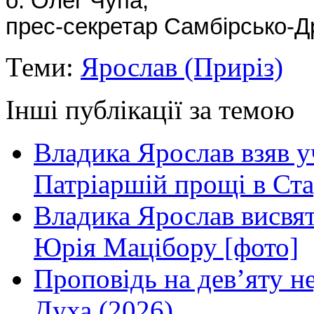
о. Олег Чупа,
прес-секретар Самбірсько-Др
Теми:
Ярослав (Приріз)
Інші публікації за темою
Владика Ярослав взяв у
Патріаршій прощі в Ста
Владика Ярослав висвя
Юрія Мацібору [фото]
Проповідь на дев’яту н
Духа (2026)