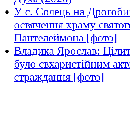
У с. Солець на Дрогоби
освячення храму свято
Пантелеймона [фото]
Владика Ярослав: Ціли
було євхаристійним акт
страждання [фото]