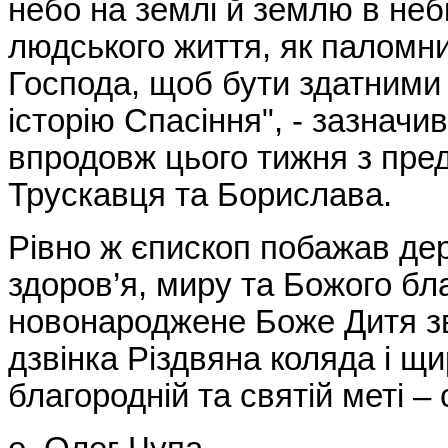
небо на землі й землю в неб
людського життя, як паломн
Господа, щоб бути здатними
історію Спасіння", - зазначи
впродовж цього тижня з пре
Трускавця та Борислава.
Рівно ж єпископ побажав де
здоров’я, миру та Божого бл
новонароджене Боже Дитя зв
дзвінка Різдвяна коляда і щ
благородній та святій меті – 