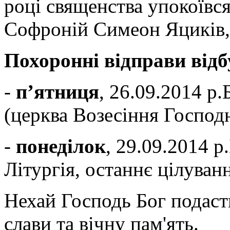
році священства упокоївся
Софроній Симеон Яциків
Похоронні відправи відб
-
п’ятниця
, 26.09.2014 р.Б
(церква Возесіння Господ
-
понеділок
, 29.09.2014 р
Літургія, останнє цілуванн
Нехай Господь Бог подаст
слави та вічну пам'ять.