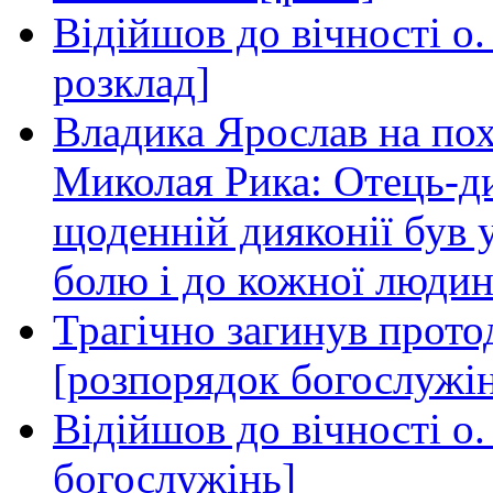
Відійшов до вічності о
розклад]
Владика Ярослав на пох
Миколая Рика: Отець-д
щоденній дияконії був
болю і до кожної людин
Трагічно загинув прот
[розпорядок богослужі
Відійшов до вічності о
богослужінь]