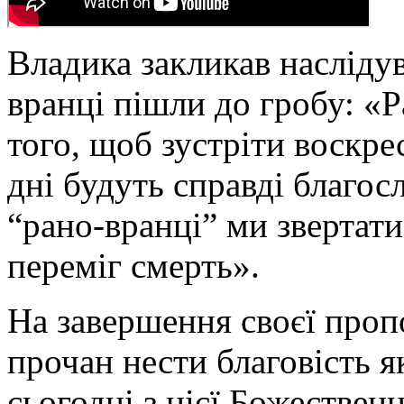
Владика закликав насліду
вранці пішли до гробу: «
того, щоб зустріти воскре
дні будуть справді благо
“рано-вранці” ми звертати
переміг смерть».
На завершення своєї проп
прочан нести благовість 
сьогодні з цієї Божественн