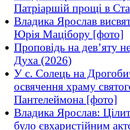
Патріаршій прощі в Ста
Владика Ярослав висвя
Юрія Мацібору [фото]
Проповідь на дев’яту н
Духа (2026)
У с. Солець на Дрогоби
освячення храму свято
Пантелеймона [фото]
Владика Ярослав: Ціли
було євхаристійним акт