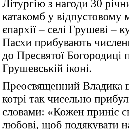
Літургію з нагоди 30 річн
катакомб у відпустовому 
єпархії – селі Грушеві – к
Пасхи прибувають численн
до Пресвятої Богородиці 
Грушевській іконі.
Преосвященний Владика щ
котрі так чисельно прибул
словами: «Кожен приніс с
любові, щоб подякувати н