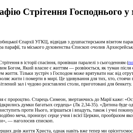
афію Стрітення Господнього у 
бицької Єпархії УГКЦ, відвідав з душпастирським візитом параф
ора парафії, та міського духовенства Єпископ очолив Архиєрейсь
трітення в історії спасіння, провівши паралелі з сьогоденням (
по
м Богом, Який власне є життям — розвіюється, як туман після сх
ем життя. Тільки зустріч з Господом може врятувати нас від отру
оляє жити і померти в мирі. Це здивування для тих, хто, стоячи 
вітлений зал і чудово розставлені столи, приготовані для бенкету
я є пророцтво. Старець Симеон, звертаючись до Марії каже: «Ось 
ідкрились думки багатьох сердець» (Лк 2,34-35). «Дитина буде од
виступить проти Нього, згіршаться і впадуть, також і учні покину
 подібно меча, пронизує серце учня і всієї Церкви, прообразом я
оги», — наголосив єпископ.
рших днів життя Христа, однак навіть вже тепер ми орієнтуємося 