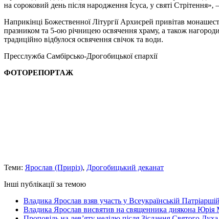
на сороковий день після народження Ісуса, у святі Стрітення»,
Наприкінці Божественної Літургії Архиєрей привітав монашеств
празником та 5-ою річницею освячення храму, а також нагороди
традиційно відбулося освячення свічок та води.
Пресслужба Самбірсько-Дрогобицької єпархії
ФОТОРЕПОРТАЖ
Теми:
Ярослав (Приріз)
,
Дрогобицький деканат
Інші публікації за темою
Владика Ярослав взяв участь у Всеукраїнській Патріаршій
Владика Ярослав висвятив на священника диякона Юрія 
Проповідь на дев’яту неділю після Зіслання Святого Духа