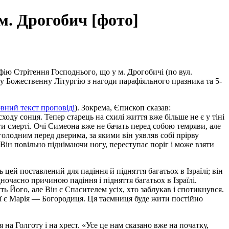
м. Дрогобич [фото]
ію Стрітення Господнього, що у м. Дрогобичі (по вул.
ку Божественну Літургію з нагоди парафіяльного празника та 5-
вний текст проповіді
). Зокрема, Єпископ сказав:
оду сонця. Тепер старець на схилі життя вже більше не є у тіні
ти смерті. Очі Симеона вже не бачать перед собою темряви, але
голодним перед дверима, за якими він уявляв собі прірву
. Він повільно піднімаючи ногу, переступає поріг і може взяти
цей поставлений для падіння й підняття багатьох в Ізраїлі; він
ночасно причиною падіння і підняття багатьох в Ізраїлі.
ть Його, але Він є Спасителем усіх, хто заблукав і спотикнувся.
кої є Марія — Богородиця. Ця таємниця буде жити постійно
на Голготу і на хрест. «Усе це нам сказано вже на початку,