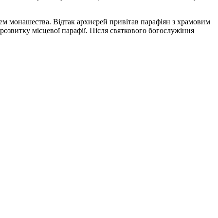
ем монашества. Відтак архиєрей привітав парафіян з храмовим
озвитку місцевої парафії. Після святкового богослужіння