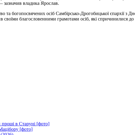
 — зазначив владика Ярослав.
о та богопосвячених осіб Самбірсько-Дрогобицької єпархії з Дн
в своїми благословенними грамотами осіб, які спричинилися до р
 прощі в Старуні [фото]
Мацібору [фото]
 (2026)