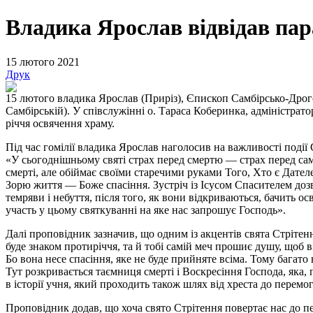
Владика Ярослав відвідав пар
15 лютого 2021
Друк
15 лютого владика Ярослав (Приріз), Єпископ Самбірсько-Дрого
Самбірській). У співслужінні о. Тараса Коберинка, адміністрат
річчя освячення храму.
Під час гомілії владика Ярослав наголосив на важливості події С
«У сьогоднішньому святі страх перед смертю — страх перед сами
смерті, але обіймає своїми старечими руками Того, Хто є Дател
Зорю життя — Боже спасіння. Зустріч із Ісусом Спасителем дозв
темряви і небуття, після того, як вони відкриваються, бачить ос
участь у цьому святкуванні на яке нас запрошує Господь».
Далі проповідник зазначив, що одним із акцентів свята Стрітенн
буде знаком протиріччя, та й тобі самій меч прошиє душу, щоб в
Бо вона несе спасіння, яке не буде прийняте всіма. Тому багато 
Тут розкривається таємниця смерті і Воскресіння Господа, яка,
в історії учня, який проходить також шлях від хреста до перем
Проповідник додав, що хоча свято Стрітення повертає нас до пе