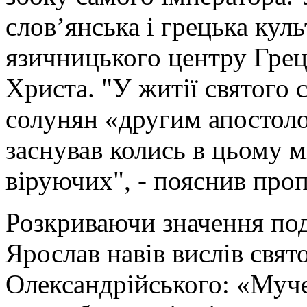
слов’янська і грецька кул
язичницького центру Греці
Христа. "У житії святого 
солунян «другим апостоло
заснував колись в цьому м
віруючих", - пояснив про
Розкриваючи значення под
Ярослав навів вислів свя
Олександрійського: «Муче