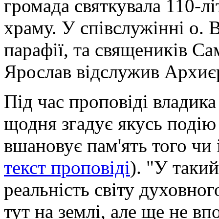
громада святкувала 110-лі
храму. У співслужінні о. 
парафії, та священиків Са
Ярослав відслужив Архиє
Під час проповіді владик
щодня згадує якусь подію з
вшановує пам'ять того чи 
текст проповіді
). "У таки
реальність світу духовног
тут на землі, але ще не в