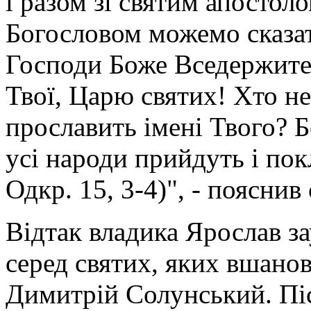
і разом зі святим апостол
Богословом можемо сказати
Господи Боже Вседержител
Твої, Царю святих! Хто не
прославить імені Твого? 
усі народи прийдуть і по
Одкр. 15, 3-4)", - пояснив
Відтак владика Ярослав з
серед святих, яких вшанов
Димитрій Солунський. Піс