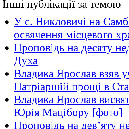
Інші публікації за темою
У с. Никловичі на Самб
освячення місцевого хр
Проповідь на десяту не
Духа
Владика Ярослав взяв у
Патріаршій прощі в Ста
Владика Ярослав висвя
Юрія Мацібору [фото]
Проповідь на дев’яту н