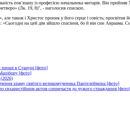
льність пов’язану із професією начальника митарів. Він прийняв 
етверо» (Лк. 19, 8)", - наголосив єпископ.
 але також і Христос проник у його серце і совість; просвітив й
и: «Сьогодні на цей дім зійшло спасіння, бо й він син Авраама. 
 прощі в Старуні [фото]
Мацібору [фото]
 (2026)
вячення храму святого великомученика Пантелеймона [фото]
ло євхаристійним актом сопричастя до чужого страждання [фото