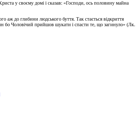
Христа у своєму домі і сказав: «Господи, ось половину майна
ого аж до глибини людського буття. Так стається відкриття
Син бо Чоловічий прийшов шукати і спасти те, що загинуло» (Лк.
]