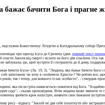
 бажає бачити Бога і прагне ж
 відслужив Божественну Літургію в Катедральному соборі Пресвя
озповідає про прихід Ісуса до Єрихону (див.
повний текст пропов
 спасти Закхея від смерті і зіслати на його дім спасіння. Ось та
е заблукала; іде, щоб зустріти її і потрапити до її дому, подарув
жав бачити Ісуса» (Лк. 19, 3). "Людина, яка бажає бачити Бога і 
собі запитання: чи хочу я «побачити Христа»? Чи роблю все, що
 років, так і тепер, для кожного із нас особисто", - ствердив про
дини, яка після гріха намагається сховатися від Бога. "Згадаймо
 дерев саду", - сказав проповідник. Втім людина може змінити те
повинна зробити крок назустріч, виявити своє бажання зустрітис
ливу рису - відвагу. "Закхей не дав себе похитнути або застраш