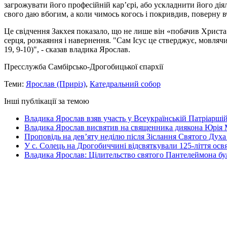
загрожувати його професійній кар’єрі, або ускладнити його дія
свого даю вбогим, а коли чимось когось і покривдив, поверну вч
Це свідчення Закхея показало, що не лише він «побачив Христа»,
серця, розкаяння і навернення. "Сам Ісус це стверджує, мовляч
19, 9-10)", - сказав владика Ярослав.
Пресслужба Самбірсько-Дрогобицької єпархії
Теми:
Ярослав (Приріз)
,
Катедральний собор
Інші публікації за темою
Владика Ярослав взяв участь у Всеукраїнській Патріаршій
Владика Ярослав висвятив на священника диякона Юрія 
Проповідь на дев’яту неділю після Зіслання Святого Духа
У с. Солець на Дрогобиччині відсвяткували 125-ліття ос
Владика Ярослав: Цілительство святого Пантелеймона бу