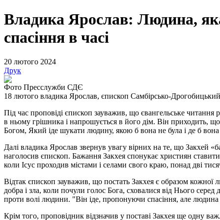
Владика Ярослав: Людина, яка
спасіння в часі
20 лютого 2024
Друк
Фото Пресслужби СДЄ
18 лютого владика Ярослав, єпископ Самбірсько-Дрогобицький,
Під час проповіді єпископ зауважив, що євангельське читання р
в ньому грішника і напрошується в його дім. Він приходить, щоб
Богом, Який іде шукати людину, якою б вона не була і де б вона н
Далі владика Ярослав звернув увагу вірних на те, що Закхей «ба
наголосив єпископ. Бажання Закхея спонукає християн ставити 
коли Ісус проходив містами і селами свого краю, понад дві тисяч
Відтак єпископ зауважив, що постать Закхея є образом кожної лю
добра і зла, коли почули голос Бога, сховалися від Нього серед
проти волі людини. "Він іде, пропонуючи спасіння, але людина 
Крім того, проповідник відзначив у поставі Закхея ще одну важ