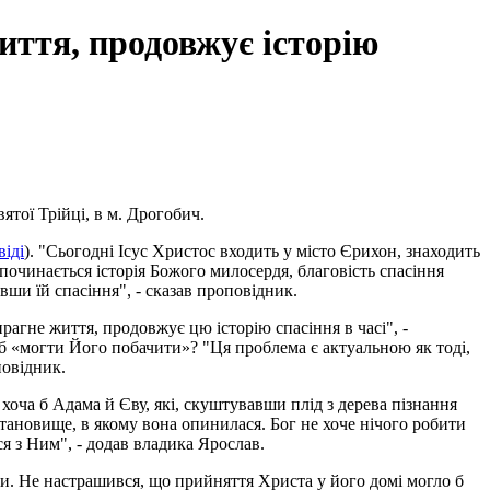
иття, продовжує історію
тої Трійці, в м. Дрогобич.
іді
). "Сьогодні Ісус Христос входить у місто Єрихон, знаходить
к починається історія Божого милосердя, благовість спасіння
авши їй спасіння", - сказав проповідник.
прагне життя, продовжує цю історію спасіння в часі", -
б «могти Його побачити»? "Ця проблема є актуальною як тоді,
повідник.
 хоча б Адама й Єву, які, скуштувавши плід з дерева пізнання
 становище, в якому вона опинилася. Бог не хоче нічого робити
я з Ним", - додав владика Ярослав.
ити. Не настрашився, що прийняття Христа у його домі могло б