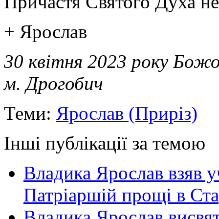
Причастя Святого Духа нех
+ Ярослав
30 квітня 2023 року Божо
м. Дрогобич
Теми:
Ярослав (Приріз)
Інші публікації за темою
Владика Ярослав взяв у
Патріаршій прощі в Ста
Владика Ярослав висвя