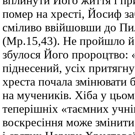
вплинути Його життя і при
помер на хресті, Йосиф заб
сміливо ввійшовши до Пил
(Мр.15,43). Не пройшло й 
збулося Його пророцтво: «
піднесений, усіх притягну
хреста почала змінювати б
на мучеників. Хіба у цьо
теперішніх «таємних учнів
воскресіння може змінити 