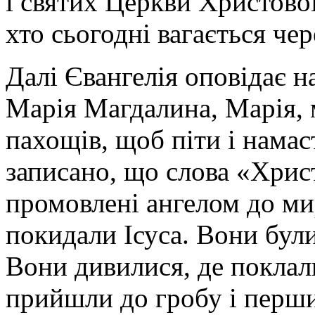
і святих Церкви Христової
хто сьогодні вагається че
Далі Євангелія оповідає н
Марія Магдалина, Марія, 
пахощів, щоб піти і намас
записано, що слова «Хрис
промовлені ангелом до ми
покидали Ісуса. Вони були
Вони дивилися, де покла
прийшли до гробу і перши