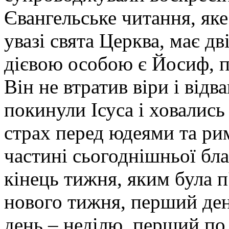
Євангельське читання, як
увазі свята Церква, має д
дієвою особою є Йосиф, п
Він не втратив віри і відв
покинули Ісуса і ховались
страх перед юдеями та ри
частині сьогоднішньої бла
кінець тижня, яким була п
нового тижня, перший ден
день – неділю, перший по 