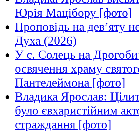
Юрія Мацібору [фото]
Проповідь на дев’яту н
Духа (2026)
У с. Солець на Дрогоби
освячення храму свято
Пантелеймона [фото]
Владика Ярослав: Ціли
було євхаристійним акт
страждання [фото]