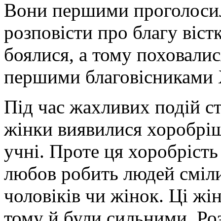
Вони першими проголосил
розповісти про благу вістк
боялися, а тому поховали
першими благовісниками 
Під час жахливих подій ст
жінки виявилися хоробрі
учні. Проте ця хоробрість 
любов робить людей сміли
чоловіків чи жінок. Ці ж
тому й були сильними. Ро