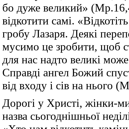
бо дуже великий» (Мр.16,
відкотити самі. «Відкотіть
гробу Лазаря. Деякі пере
мусимо це зробити, щоб ст
для нас надто великі може
Справді ангел Божий спуст
від входу і сів на нього (М
Дорогі у Христі, жінки-м
назва сьогоднішньої неділ
«Хто нам відкотить камінь