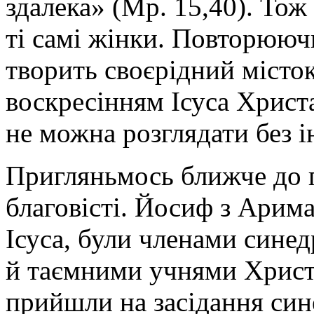
здалека» (Мр. 15,40). Тож
ті самі жінки. Повторюючи
творить своєрідний місто
воскресінням Ісуса Христ
не можна розглядати без і
Пригляньмось ближче до 
благовісті. Йосиф з Арима
Ісуса, були членами синед
й таємними учнями Христа
прийшли на засідання сине