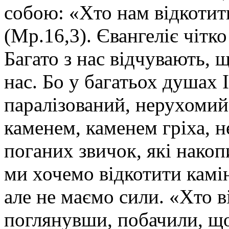
собою: «Хто нам відкотить
(Мр.16,3). Євангеліє чітк
Багато з нас відчувають, 
нас. Бо у багатьох душах 
паралізований, нерухомий
каменем, каменем гріха, 
поганих звичок, які нако
ми хочемо відкотити камі
але не маємо сили. «Хто в
поглянувши, побачили, що