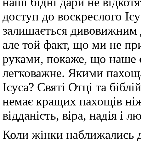
наші бідні дари не відкотя
доступ до воскреслого Ісу
залишається дивовижним д
але той факт, що ми не п
руками, покаже, що наше с
легковажне. Якими пахо
Ісуса? Святі Отці та бібл
немає кращих пахощів ніж
відданість, віра, надія і 
Коли жінки наближались д