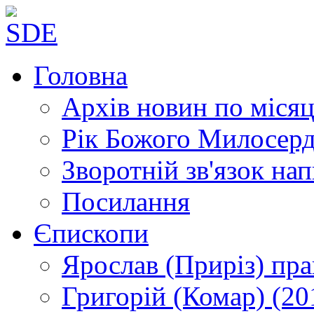
Головна
Архів новин
по місяц
Рік Божого Милосер
Зворотній зв'язок
нап
Посилання
Єпископи
Ярослав (Приріз)
пра
Григорій (Комар)
(20