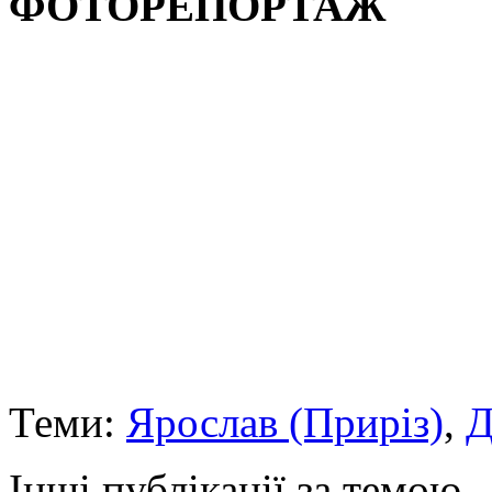
ФОТОРЕПОРТАЖ
Теми:
Ярослав (Приріз)
,
Д
Інші публікації за темою