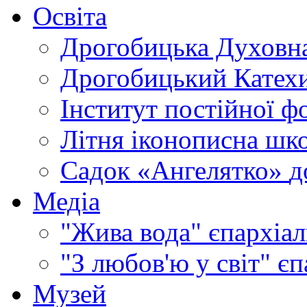
Освіта
Дрогобицька Духовна
Дрогобицький Катехи
Інститут постійної ф
Літня іконописна шк
Садок «Ангелятко»
д
Медіа
"Жива вода"
єпархіал
"З любов'ю у світ"
єп
Музей