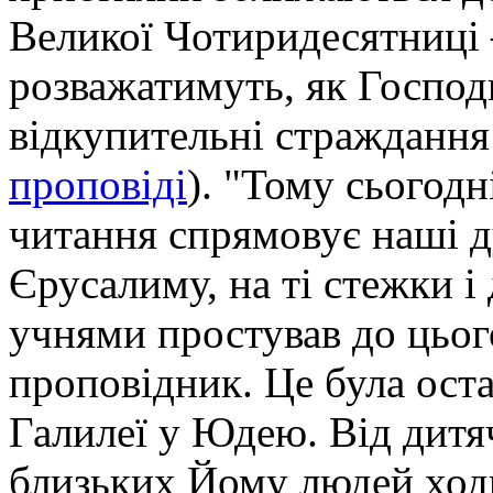
Великої Чотиридесятниці 
розважатимуть, як Господ
відкупительні страждання 
проповіді
). "Тому сьогодн
читання спрямовує наші д
Єрусалиму, на ті стежки і
учнями простував до цього
проповідник. Це була ост
Галилеї у Юдею. Від дитя
близьких Йому людей ход