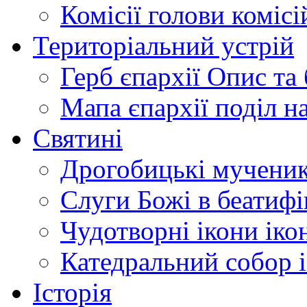
Комісії
голови комісі
Територіальний устрій
Герб єпархії
Опис та 
Мапа єпархії
поділ н
Святині
Дрогобицькі мучени
Слуги Божі
в беатиф
Чудотворні ікони
іко
Катедральний собор
Історія