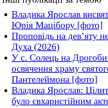
Владика Ярослав висвя
Юрія Мацібору [фото]
Проповідь на дев’яту н
Духа (2026)
У с. Солець на Дрогоби
освячення храму свято
Пантелеймона [фото]
Владика Ярослав: Ціли
було євхаристійним акт