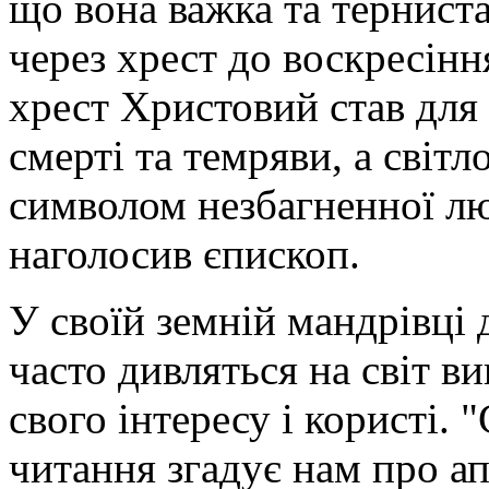
що вона важка та тернист
через хрест до воскресінн
хрест Христовий став для
смерті та темряви, а світл
символом незбагненної лю
наголосив єпископ.
У своїй земній мандрівці
часто дивляться на світ 
свого інтересу і користі.
читання згадує нам про апо