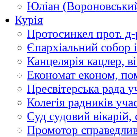
Юліан (Вороновськи
Курія
Протосинкел
прот. д
Єпархіальний собор
Канцелярія
кацлер, в
Економат
економ, по
Пресвітерська рада
у
Колегія радників
учас
Суд
судовий вікарій, с
Промотор справедлив