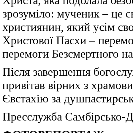
Христа, яка подолала безб
зрозуміло: мученик – це с
християнин, який усім сво
Христової Пасхи – перем
перемоги Безсмертного на
Після завершення богослу
привітав вірних з храмови
Євстахію за душпастирськ
Пресслужба Самбірсько-Д