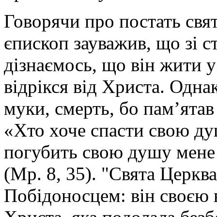
Говорячи про постать свя
єпископ зауважив, що зі с
дізнаємось, що він жити у
відрікся від Христа. Одна
муки, смерть, бо пам’ятав
«Хто хоче спасти свою душ
погубить свою душу мене р
(Мр. 8, 35). "Свята Церк
Побідоносцем: він своєю 