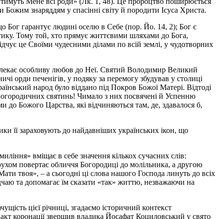
тимуть Мене всі роди» (Лк. 1, 48). Це пророцтво поширюється
ти Божим знаряддям у спасінні світу й породити Ісуса Христа.
 Бог гарантує людині оселю в Себе (пор. Йо. 14, 2); Бог є
актику. Тому той, хто прямує життєвими шляхами до Бога,
відчує це Своїми чудесними ділами по всій землі, у чудотворних
а плекає особливу любов до Неї. Святий Володимир Великий
і орди печенігів, у подяку за перемогу збудував у столиці
аїнський народ було віддано під Покров Божої Матері. Відтоді
Богородичних святинь! Чимало з них посвячені й Успенню
и до Божого Царства, які відчиняються там, де, здавалося б,
дники її зараховують до найдавніших українських ікон, що
иління» вміщає в себе значення кількох сучасних слів:
рухом повертає обличчя Богородиці до молільника, а другою
ати твоя», – а сьогодні ці слова нашого Господа линуть до всіх
дчаю та допомагає їм сказати «так» життю, незважаючи на
чущість цієї річниці, згадаємо історичний контекст
акт коронації звершив владика Йосафат Коциловський у свято