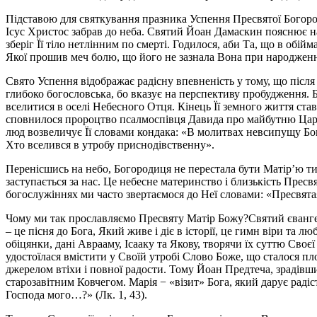
Підставою для святкування празника Успення Пресвятої Богороди
Ісус Христос забрав до неба. Святий Йоан Дамаскин пояснює на
зберіг Її тіло нетлінним по смерті. Годилося, аби Та, що в обі
Якої прошив меч болю, що його не зазнала Вона при народженні
Свято Успення відображає радісну впевненість у тому, що післ
глибоко богословська, бо вказує на перспективу пробудження. 
вселитися в оселі Небесного Отця. Кінець Її земного життя ста
сповнилося пророцтво псалмоcпівця Давида про майбутню Цариц
люд возвеличує Її словами кондака: «В молитвах невсипущу Бог
Хто вселився в утробу приснодівственну».
Перенісшись на небо, Богородиця не перестала бути Матірʼю ти
заступається за нас. Це небесне материнство і близькість Прес
богослужіннях ми часто звертаємося до Неї словами: «Пресвята
Чому ми так прославляємо Пресвяту Матір Божу?Святий євангел
– це пісня до Бога, Який живе і діє в історії, це гимн віри та 
обіцянки, дані Аврааму, Ісааку та Якову, творячи їх суттю Своє
удостоїлася вмістити у Своїй утробі Слово Боже, що сталося пл
джерелом втіхи і повної радости. Тому Йоан Предтеча, зрадівши
старозавітним Ковчегом. Марія − «візит» Бога, який дарує рад
Господа мого…?» (Лк. 1, 43).