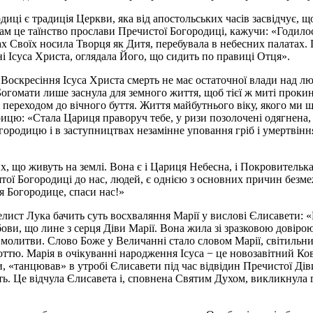
ці є традиція Церкви, яка від апостольських часів засвідчує, що
м це таїнство прослави Пречистої Богородиці, кажучи: «Годилося
ймах Своїх носила Творця як Дитя, перебувала в небесних палатах.
 Ісуса Христа, оглядала Його, що сидить по правиці Отця».
я Воскресіння Ісуса Христа смерть не має остаточної влади над 
Богомати лише заснула для земного життя, щоб тієї ж миті прокин
в переходом до вічного буття. Життя майбутнього віку, якого ми 
ю: «Стала Цариця праворуч тебе, у ризи позолочені одягнена, 
ородицю і в заступництвах незамінне уповання гріб і умертвінн
х, що живуть на землі. Вона є і Цариця Небесна, і Покровитель
вятої Богородиці до нас, людей, є однією з основних причин безм
я Богородице, спаси нас!»
ист Лука бачить суть восхваляння Марії у вислові Єлисавети: «Щ
любови, що лине з серця Діви Марії. Вона жила зі зразковою довірою
ї молитви. Слово Боже у Величанні стало словом Марії, світильник
оттю. Марія в очікуванні народження Ісуса − це новозавітний Ко
, «танцював» в утробі Єлисавети під час відвідин Пречистої Дів
ість. Це відчула Єлисавета і, сповнена Святим Духом, викликнул