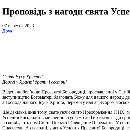
Проповідь з нагоди свята Успе
07 вересня 2023
Друк
Слава Ісусу Христу!
Дорогі у Христі брати і сестри!
Ведені любов’ю до Пресвятої Богородиці, прославленої у Самбір
заступництво Богоматері благодать Божу для нашого народу, д
а Господа нашого Ісуса Христа, перемогу над агресором москові
Ще декілька днів тому, святкуючи свято Преображення ГНІХ, ми
Успення Богородиці, мисленно ступаємо до Гетсиманії – до гробу
розповідають нам Святе Письмо і Священне Передання. У свят
Спаситель. А сьогодні, у день Успення Пресвятої Богородиці, 