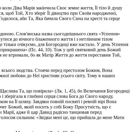
 коли Діва Марія закінчила Своє земне життя, Її тіло й душу
, щоб Той, Хто зберіг Її дівицтво при Своїм народженні,
 Годилося, аби Та, Яка бачила Свого Сина на хресті та серце
людиною. Слов'янська назва сьогоднішнього свята «Успення»
утися до вічного блаженного життя і з нетлінним тілом
ще тільки очікуємо, для Богородиці вже настало. У день Успення
прикрашена» (Пс. 44, 10). Тож у цей святковий день Божий
я не втримали, бо як Матір Життя до життя переставив Той,
ка всього людства. Стоячи перед престолом Божим, Вона
ежної любови до Неї християн усього світу. Тому в наших
аслива Та, що повірила» (Лк. 1, 45), бо Величання Богородиці
 і зберігала в глибині серця слова Бога до Свого народу,
ом на Її шляху. Завдяки повній посвяті і ревній вірі Вона
вчег Божий, який носить у собі Божу Присутність, що є
и Марії, адже й цар Давид радісно танцював перед
а голосом сильним: «Звідки мені це, що прийшла до мене Мати