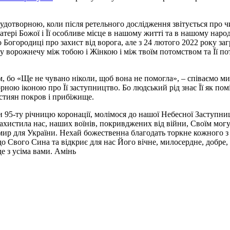
 чудотворною, коли після ретельного дослідження звітується про ч
рі Божої і Її особливе місце в нашому житті та в нашому народі.
о Богородиці про захист від ворога, але з 24 лютого 2022 року за
у ворожнечу між тобою і Жінкою і між твоїм потомством та Її пот
ом, бо «Ще не чувано ніколи, щоб вона не помогла», – співаємо ми
рною іконою про Її заступництво. Бо людський рід знає Її як п
истиян покров і прибіжище.
 95-ту річницю коронації, молімося до нашої Небесної Заступниц
ахистила нас, наших воїнів, покривджених від війни, Своїм мог
 мир для України. Нехай божественна благодать торкне кожного з
о Свого Сина та відкриє для нас Його вічне, милосердне, добре,
е з усіма вами. Амінь