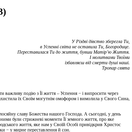
3)
У Різдві дівство зберегла Ти,
в Успенні світа не оставила Ти, Богородице.
Переставилася Ти до життя, бувши Матір’ю Життя.
I молитвами Твоїми
ізбавляєш від смерти душі наші.
Тропар свята
ти важливу подію з Її життя – Успення − і випросити через
ахистила їх Своїм могутнім омофором і вимолила у Свого Сина,
осяйну славу Божества нашого Господа. А сьогодні, у день
венними були стрижневі моменти Її земного життя, про яке
дського життя, яке нам у Своїй Особі привідкрив Христос
ки − у мирне переставлення й сон.