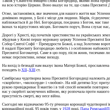
Також у Євангелії вміщені слова Богородиці, якими Вона проро
на всю історію Церкви. Воно вказує на те, що слава Пресвятої 
Отже, застановімся, яке значення для нашого життя має Успення
домівкою людини, у Бозі є місце для людини. Марія, з'єднуючись
наближається й до Неї. Богородиця, поєднана з Богом, має таке
іконах та відпустових місцях. Богомати поруч, Вона слухає нас
Дорогі у Христі, від початків християнства на українських з
збудував у Києві першу муровану церкву Успення Пресвятої Бог
Собор Святої Софії − Премудрости Божої, а над Золотими ворот
й надалі Пресвяту Богородицю любить і з особливою набожніст
Пресвятої Богоматері. Саме в цю пору, після жнив, тисячами ли
немає перспективи, немає виходу.
На вихід із безнадії нам вказує ікона Матері Божої, прославлен
походять із
XII
–
XIII
ст.
Самбірська чудотворна ікона Пресвятої Богородиці належить до
«скорботи», «милосердя» і «любові». На ній дитятко Ісус прит
рукою привідкриває Її мантію і в той спосіб немовби повторює 
нас у скорботі засмучених війною, яку розпочала проти нашого
присутність смерті, яку несе війна.
Сьогодні ми відзначаємо 95-ту річницю коронації чудотворної і
коронаційної події. 95 років тому, у
1928
році,
Папа Римський
П