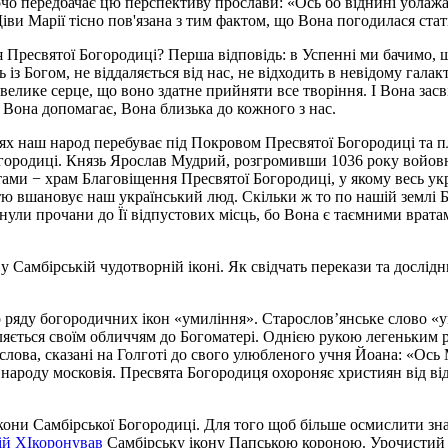
чо передбачає цю перспективу прослави: «Ось бо віднині ублажа
Діви Марії тісно пов'язана з тим фактом, що Вона погодилася ста
 Пресвятої Богородиці? Перша відповідь: в Успенні ми бачимо, що
 із Богом, не віддаляється від нас, не відходить в невідому гал
 велике серце, що воно здатне прийняти все творіння. І Вона зас
, Вона допомагає, Вона близька до кожного з нас.
емлях наш народ перебуває під Покровом Пресвятої Богородиці т
ородиці. Князь Ярослав Мудрий, розгромивши 1036 року войовнич
ами − храм Благовіщення Пресвятої Богородиці, у якому весь укр
ю вшановує наш український люд. Скільки ж то по нашій землі 
нули прочани до Її відпустових місць, бо Вона є таємними вратам
а у Самбірській чудотворній іконі. Як свідчать перекази та дослі
 ряду богородичних ікон «умиління». Старослов’янське слово «ум
уляється своїм обличчям до Богоматері. Однією рукою легеньким 
слова, сказані на Голготі до свого улюбленого учня Йоана: «Ось М
 народу московія. Пресвята Богородиця охороняє християн від ві
кони Самбірської Богородиці. Для того щоб більше осмислити зна
ій XI
коронував
Самбірську ікону Папською короною. Урочистий 