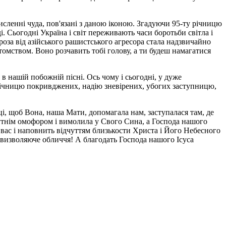
исленні чуда, пов'язані з даною іконою. Згадуючи 95-ту річницю
 Сьогодні Україна і світ переживають часи боротьби світла і
гроза від азійського рашистського агресора стала надзвичайно
омством. Воно розчавить тобі голову, а ти будеш намагатися
 в нашій побожній пісні. Ось чому і сьогодні, у дуже
омічницю покривджених, надію зневірених, убогих заступницю,
і, щоб Вона, наша Мати, допомагала нам, заступалася там, де
утнім омофором і вимолила у Свого Сина, а Господа нашого
 вас і наповнить відчуттям близькости Христа і Його Небесного
 визволяюче обличчя! А благодать Господа нашого Ісуса