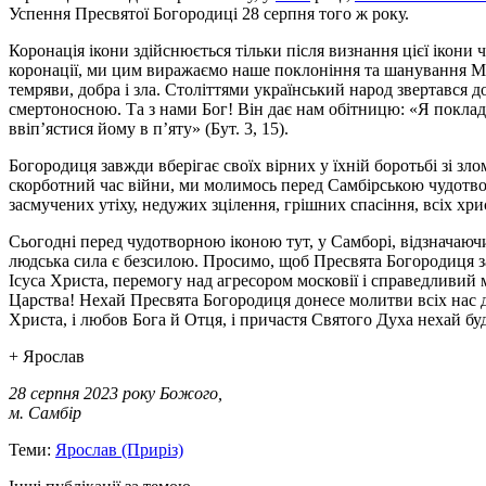
Успення Пресвятої Богородиці 28 серпня того ж року.
Коронація ікони здійснюється тільки після визнання цієї ікони
коронації, ми цим виражаємо наше поклоніння та шанування Мате
темряви, добра і зла. Століттями український народ звертався д
смертоносною. Та з нами Бог! Він дає нам обітницю: «Я поклад
ввіп’ястися йому в п’яту» (Бут. 3, 15).
Богородиця завжди вберігає своїх вірних у їхній боротьбі зі зл
скорботний час війни, ми молимось перед Самбірською чудотво
засмучених утіху, недужих зцілення, грішних спасіння, всіх хр
Сьогодні перед чудотворною іконою тут, у Самборі, відзначаючи
людська сила є безсилою. Просимо, щоб Пресвята Богородиця з
Ісуса Христа, перемогу над агресором московії і справедливий
Царства! Нехай Пресвята Богородиця донесе молитви всіх нас д
Христа, і любов Бога й Отця, і причастя Святого Духа нехай буд
+ Ярослав
28 серпня 2023 року Божого,
м. Самбір
Теми:
Ярослав (Приріз)