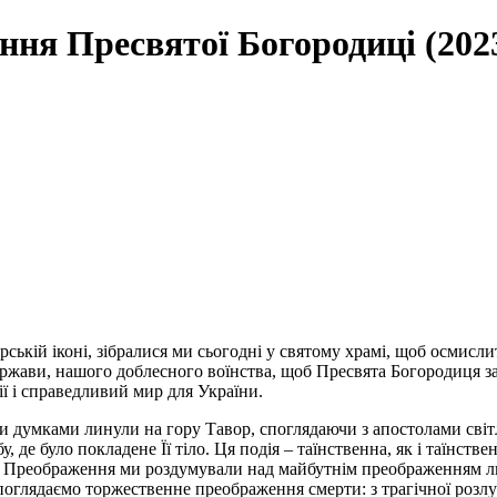
ння Пресвятої Богородиці (202
ській іконі, зібралися ми сьогодні у святому храмі, щоб осмисли
ержави, нашого доблесного воїнства, щоб Пресвята Богородиця з
ї і справедливий мир для України.
 думками линули на гору Тавор, споглядаючи з апостолами світл
, де було покладене Її тіло. Ця подія – таїнственна, як і таїнст
і Преображення ми роздумували над майбутнім преображенням лю
споглядаємо торжественне преображення смерти: з трагічної розлу