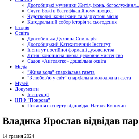
Дрогобицькі мученики
Житія, ікона, богослужіння..
Слуги Божі
в беатифікаційному процесі
Чудотворні ікони
ікони та відпустові місця
Катедральний собор
історія та сьогодення
Історія
Освіта
Дрогобицька Духовна Семінарія
Дрогобицький Катехитичний Інститут
Інститут постійної формації духовенства
Літня іконописна школа
церковне мистецтво
Садок «Ангелятко»
дошкільна освіта
Медіа
"Жива вода"
єпархіальна газета
"З любов'ю у світ"
єпархіальна молодіжна газета
Музей
Документи
Інструкції
НПФ "Покрова"
Питання експерту
відповідає Наталя Копичин
Владика Ярослав відвідав па
14 травня 2024