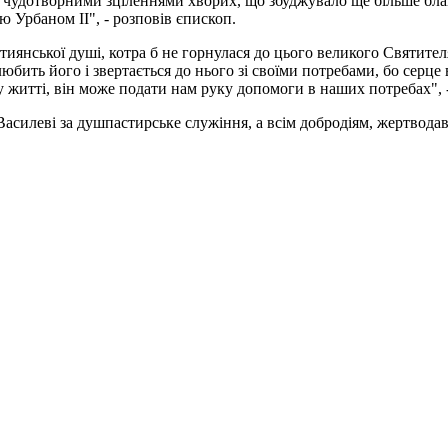
чудотворними зціленнями хворих, що збуджувало ще більше благ
 Урбаном II", - розповів єпископ.
иянської душі, котра б не горнулася до цього великого Святител
ить його і звертається до нього зі своїми потребами, бо серце ві
у житті, він може подати нам руку допомоги в наших потребах", 
асилеві за душпастирське служіння, а всім добродіям, жертвода