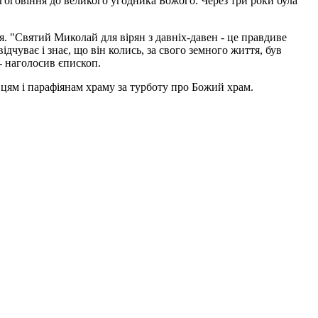
оговіння до великого угодника Божого. Через три роки була
я. "Святий Миколай для вірян з давніх-давен - це правдиве
дчуває і знає, що він колись, за свого земного життя, був
- наголосив єпископ.
вцям і парафіянам храму за турботу про Божий храм.