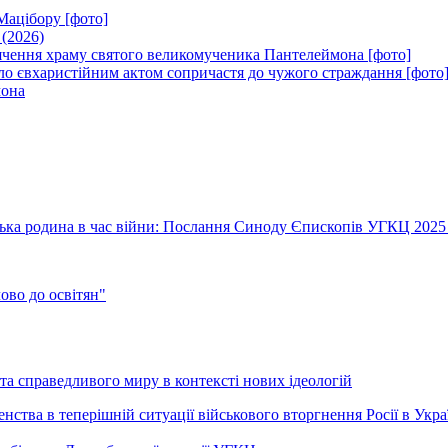
Мацібору [фото]
 (2026)
вячення храму святого великомученика Пантелеймона [фото]
ло євхаристійним актом сопричастя до чужого страждання [фото
мона
їнська родина в час війни: Послання Синоду Єпископів УГКЦ 2025
во до освітян"
а справедливого миру в контексті нових ідеологій
ства в теперішній ситуації військового вторгнення Росії в Укра