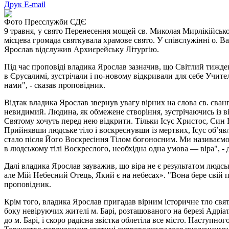
Друк
E-mail
Фото Пресслужби СДЄ
9 травня, у свято Перенесення мощей св. Миколая Мирлікійськ
місцева громада святкувала храмове свято. У співслужінні о. В
Ярослав відслужив Архиєрейську Літургію.
Під час проповіді владика Ярослав зазначив, що Світлий тижде
в Єрусалимі, зустрічали і по-новому відкривали для себе Учит
нами", - сказав проповідник.
Відтак владика Ярослав звернув увагу вірних на слова св. єван
невидимий. Людина, як обмежене створіння, зустрічаючись із ві
Святому хочуть перед нею відкрити. Тільки Ісус Христос, Син
Прийнявши людське тіло і воскреснувши із мертвих, Ісус об’явля
стало після Його Воскресіння Тілом богоносним. Ми називаємо
в людському тілі Воскреслого, необхідна одна умова — віра", - 
Далі владика Ярослав зауважив, що віра не є результатом людсь
але Мій Небесний Отець, Який є на небесах». "Вона бере свій п
проповідник.
Крім того, владика Ярослав пригадав вірним історичне тло свя
боку невіруючих жителі м. Барі, розташованого на березі Адрі
до м. Барі, і скоро радісна звістка облетіла все місто. Наступ