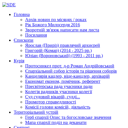
Головна
Архів новин
по місяцях / роках
Рік Божого Милосердя
2016
Зворотній зв'язок
написати нам листа
Посилання
Єпископи
Ярослав (Приріз)
правлячий архиєрей
Григорій (Комар)
(2014 - 2025 рр.)
Юліан (Вороновський)
(1993 - 2011 рр.)
Курія
Протосинкел
прот. д-р Роман Андрійовський
Єпархіальний собор
історія та рішення соборів
Канцелярія
кацлер, віце-канцлер, архіварій
Економат
економ, помічник, референт
Пресвітерська рада
учасники ради
Колегія радників
учасники колегії
Суд
судовий вікарій, судді...
Промотор справедливості
Комісії
голови комісій, діяльність
Територіальний устрій
Герб єпархії
Опис та богословське значення
Мапа єпархії
поділ на деканати
Святині