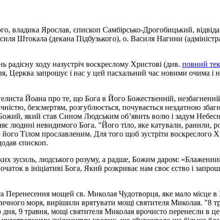
ого, владика Ярослав, єпископ Самбірсько-Дрогобицький, відвід
асиля Штокала (декана Підбузького), о. Василя Нагини (адміністр
нь радісну ходу назустріч воскреслому Христові (див.
повний тек
еля, Церква запрошує і нас у цей пасхальний час новими очима і
гелиста Йоана про те, що Бога в Його Божественній, незбагненній
чністю, безсмертям, розгублюється, почувається нездатною збагну
 Божий, який став Сином Людським об’явить волю і задум Небесн
є людині невидимого Бога. "Його тіло, яке катували, ранили, роз
 його Тілом прославленим. Для того щоб зустріти воскреслого Хр
додав єпископ.
ких зусиль, людського розуму, а радше, Божим даром: «Блаженний
очаток в ініціативі Бога, Який розкриває нам своє єство і запро
та Перенесення мощей св. Миколая Чудотворця, яке мало місце в
атичного моря, вирішили врятувати мощі святителя Миколая. "8 
ного дня, 9 травня, мощі святителя Миколая врочисто перенесли в 