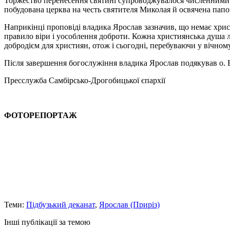
Торжество перенесення святині супроводжувалося численними 
побудована церква на честь святителя Миколая й освячена папою
Наприкінці проповіді владика Ярослав зазначив, що немає христ
правило віри і уособлення доброти. Кожна християнська душа люб
добродієм для християн, отож і сьогодні, перебуваючи у вічном
Після завершення богослужіння владика Ярослав подякував о. В
Пресслужба Самбірсько-Дрогобицької єпархії
ФОТОРЕПОРТАЖ
Теми:
Підбузький деканат
,
Ярослав (Приріз)
Інші публікації за темою