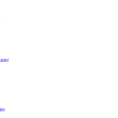
]
 року
їну