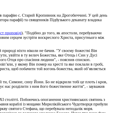
ав парафію с. Старий Кропивник на Дрогобиччині. У цей день
атора парафії) та священиків Підбузького деканату владика
ст проповіді
). "Подібно до того, як апостоли, перебуваючи
 новим серцем зустріти воскреслого Христа, присутнього між
 природі ніхто ніколи не бачив. "У своєму божестві Він
ти, увійти в ту велич Божества, яке Отець і Син у Дусі
ого Отця про спасіння людини", - пояснив єпископ.
іп’яли, у якому Він помер на хресті та яке поклали в гробі,
иста, щоб побачити той вогонь божества, який об’являється
 ти, Симоне, сину Йони. Бо не відкрили тобі це плоть і кров,
шує нас розділити з ним його божественне життя", - зауважив
 XI столітті. Побоючись опоганення християнських святинь з
травня кораблі із мощами Мирилікійського Чудотворця прибули
церкву святого Стефана, що перебувала неподалік моря.