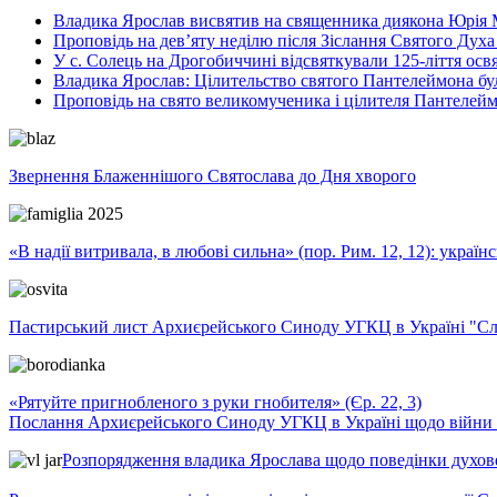
Владика Ярослав висвятив на священника диякона Юрія 
Проповідь на дев’яту неділю після Зіслання Святого Духа
У с. Солець на Дрогобиччині відсвяткували 125-ліття ос
Владика Ярослав: Цілительство святого Пантелеймона бу
Проповідь на свято великомученика і цілителя Пантелей
Звернення Блаженнішого Святослава до Дня хворого
«В надії витривала, в любові сильна» (пор. Рим. 12, 12): укра
Пастирський лист Архиєрейського Синоду УГКЦ в Україні "Сло
«Рятуйте пригнобленого з руки гнобителя» (Єр. 22, 3)
Послання Архиєрейського Синоду УГКЦ в Україні щодо війни т
Розпорядження владика Ярослава щодо поведінки духовен