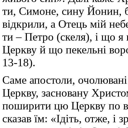
ти, Симоне, сину Йонин, бо
відкрили, а Отець мій неб
ти – Петро (скеля), і що я
Церкву й що пекельні воро
13-18).
Саме апостоли, очолюван
Церкву, засновану Христ
поширити цю Церкву по вс
сказав їм: «Ідіть, отже, і 