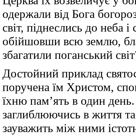
Церква їх возвеличує у б
одержали від Бога богороз
світ, піднеслись до неба 
обійшовши всю землю, бл
збагатили поганський світ
Достойний приклад святост
поручена їм Христом, спо
їхню пам’ять в один день.
заглиблюючись в життя та
зауважить між ними істот