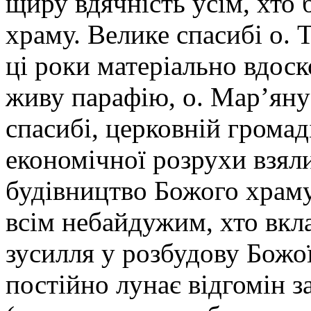
щиру вдячність усім, хто 
храму. Велике спасибі о. Т
ці роки матеріально вдос
живу парафію, о. Мар’ян
спасибі, церковній громаді
економічної розрухи взял
будівництво Божого храму
всім небайдужим, хто вкла
зусилля у розбудову Божої
постійно лунає відгомін 