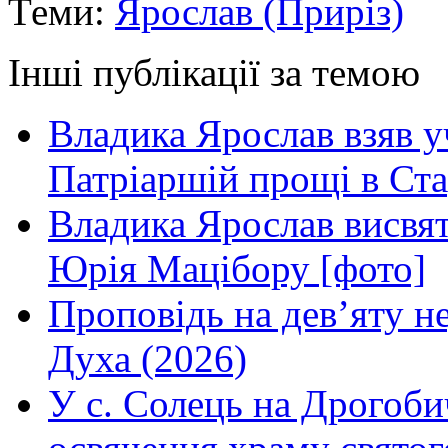
Теми:
Ярослав (Приріз)
Інші публікації за темою
Владика Ярослав взяв у
Патріаршій прощі в Ста
Владика Ярослав висвя
Юрія Мацібору [фото]
Проповідь на дев’яту н
Духа (2026)
У с. Солець на Дрогоби