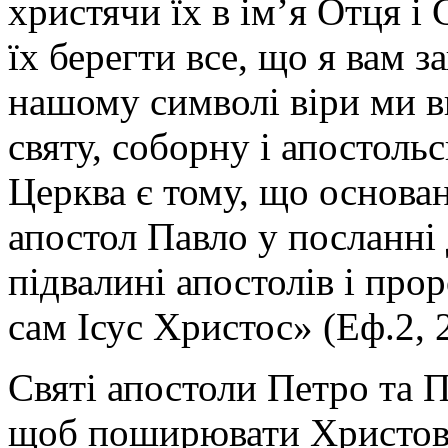
христячи їх в ім’я Отця і
їх берегти все, що я вам з
нашому символі віри ми в
святу, соборну і апостол
Церква є тому, що основан
апостол Павло у посланні
підвалині апостолів і про
сам Ісус Христос» (Еф.2, 2
Святі апостоли Петро та П
щоб поширювати Христову