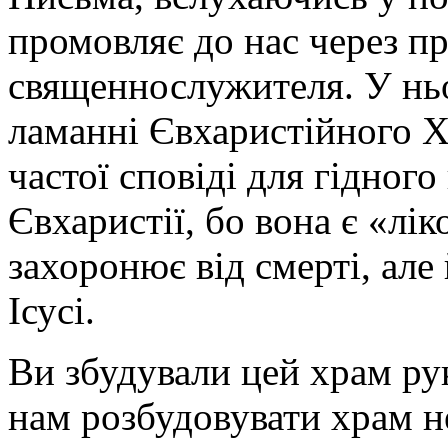
промовляє до нас через про
священнослужителя. У нь
ламанні Євхаристійного Х
частої сповіді для гідног
Євхаристії, бо вона є «лі
захоронює від смерті, але
Ісусі.
Ви збудували цей храм ру
нам розбудовувати храм н