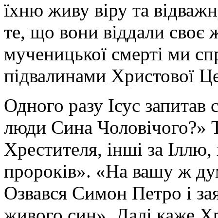
їхню живу віру та відважн
те, що вони віддали своє 
мученицької смерті ми сп
підвалинами Христової Ц
Одного разу Ісус запитав 
люди Сина Чоловічого?» Т
Хрестителя, інші за Іллю,
пророків». «На вашу ж дум
Озвався Симон Петро і зая
живого син». Далі каже 