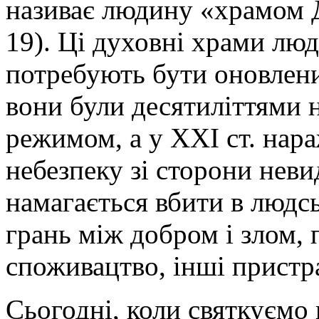
називає людину «храмом Д
19). Ці духовні храми лю
потребують бути оновлени
вони були десятиліттями
режимом, а у ХХІ ст. нар
небезпеку зі сторони нев
намагається вбити в людсь
грань між добром і злом, 
споживацтво, інші пристрас
Сьогодні, коли святкуємо