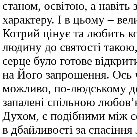
станом, освітою, а навіть
характеру. І в цьому – ве
Котрий цінує та любить к
людину до святості такою,
серце було готове відкрит
на Його запрошення. Ось ч
можливо, по-людському де
запалені спільною любов’
Духом, є подібними між с
в дбайливості за спасіння