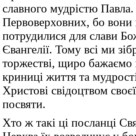
славного мудрістю Павла. 
Первоверховних, бо вони 
потрудилися для слави Бож
Євангелії. Тому всі ми зіб
торжестві, щиро бажаємо п
криниці життя та мудрості
Христові свідоцтвом своєї
посвяти.
Хто ж такі ці посланці Свя