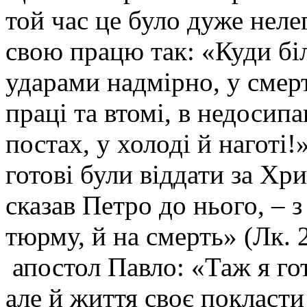
той час це було дуже нел
свою працю так: «Куди бі
ударами надмірно, у смер
праці та втомі, в недосипан
постах, у холоді й наготі!»
готові були віддати за Хр
сказав Петро до нього, – з
тюрму, й на смерть» (Лк. 2
апостол Павло: «Таж я гот
але й життя своє покласти