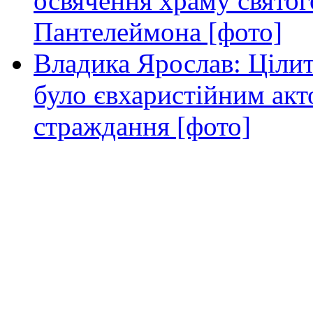
освячення храму свято
Пантелеймона [фото]
Владика Ярослав: Ціли
було євхаристійним акт
страждання [фото]