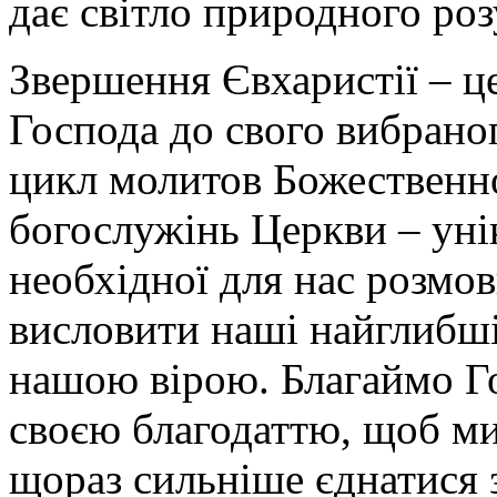
дає світло природного ро
Звершення Євхаристії – ц
Господа до свого вибрано
цикл молитов Божественно
богослужінь Церкви – уні
необхідної для нас розмов
висловити наші найглибші 
нашою вірою. Благаймо Го
своєю благодаттю, щоб ми
щораз сильніше єднатися 