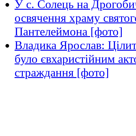
У с. Солець на Дрогоби
освячення храму свято
Пантелеймона [фото]
Владика Ярослав: Ціли
було євхаристійним акт
страждання [фото]