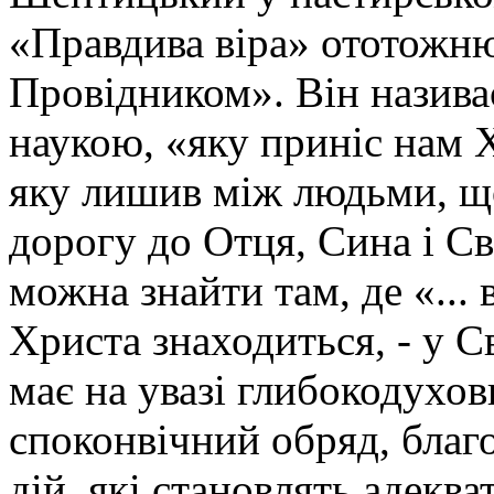
«Правдива віра» ототожню
Провідником». Він називає
наукою, «яку приніс нам Хр
яку лишив між людьми, що
дорогу до Отця, Сина і С
можна знайти там, де «... в
Христа знаходиться, - у 
має на увазі глибокодухо
споконвічний обряд, благ
дій, які становлять адекв