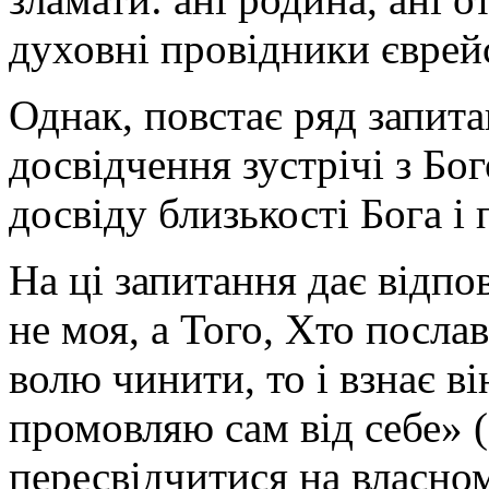
духовні провідники єврей
Однак, повстає ряд запит
досвідчення зустрічі з Б
досвіду близькості Бога і 
На ці запитання дає відпо
не моя, а Того, Хто посл
волю чинити, то і взнає він
промовляю сам від себе» (
пересвідчитися на власном