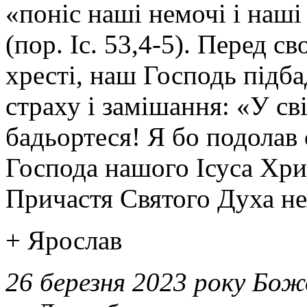
«поніс наші немочі і наші
(пор. Іс. 53,4-5). Перед 
хресті, наш Господь підб
страху і замішання: «У св
бадьортеся! Я бо подолав 
Господа нашого Ісуса Хрис
Причастя Святого Духа нех
+ Ярослав
26 березня 2023 року Бож