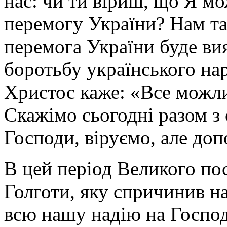
нас: чи ти віриш, що Я м
перемогу України? Нам т
перемога України буде вия
боротьбу українського на
Христос каже: «Все можлив
Скажімо сьогодні разом з
Господи, віруємо, але до
В цей період Великого пос
Голготи, яку спричинив на
всю нашу надію на Господ