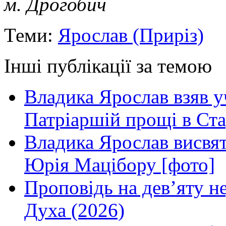
м. Дрогобич
Теми:
Ярослав (Приріз)
Інші публікації за темою
Владика Ярослав взяв у
Патріаршій прощі в Ста
Владика Ярослав висвя
Юрія Мацібору [фото]
Проповідь на дев’яту н
Духа (2026)