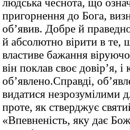
людська чеснота, що озна
пригорнення до Бога, визн
об’явив. Добре й праведн
й абсолютно вірити в те, 
властиве бажання віруючо
він поклав своє довір’я, і
об’явлено.Справді, об’яв
видатися незрозумілими д
проте, як стверджує свят
«Впевненість, яку дає Боже