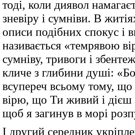
тоді, коли диявол намагає
зневіру і сумніви. В житі
описи подібних спокус і в
називається «темрявою ві
сумніву, тривоги і збенте
кличе з глибини душі: «Бо
всупереч всьому тому, що 
вірю, що Ти живий і дієш 
щоб я загинув в морі розп
І другий середник укріпл