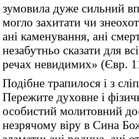
зумовила дуже сильний впл
могло захитати чи знеохот
ані каменування, ані смер
незабутньо сказати для всі
речах невидимих» (Євр. 11
Подібне трапилося і з слі
Пережите духовне і фізич
особистий молитовний до
незрячому віру в Сина Божо
зламати: ані родина, ані о