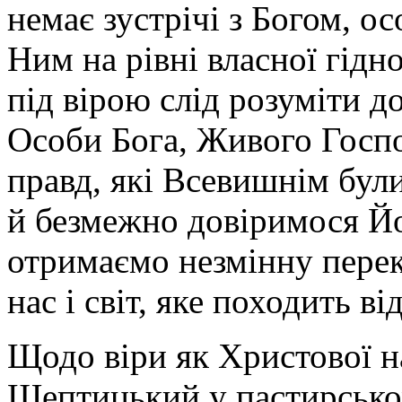
немає зустрічі з Богом, о
Ним на рівні власної гідно
під вірою слід розуміти до
Особи Бога, Живого Господ
правд, які Всевишнім бул
й безмежно довіримося Йом
отримаємо незмінну перек
нас і світ, яке походить ві
Щодо віри як Христової н
Шептицький у пастирсько