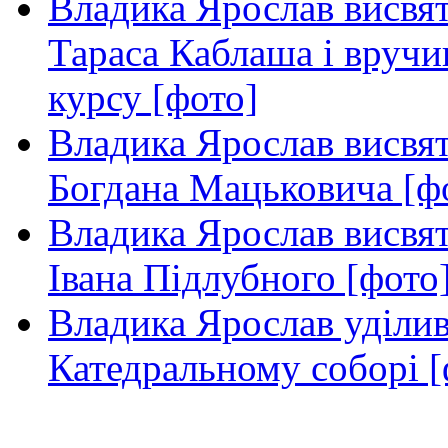
Владика Ярослав висвя
Тараса Каблаша і вручи
курсу [фото]
Владика Ярослав висвя
Богдана Мацьковича [ф
Владика Ярослав висвя
Івана Підлубного [фото
Владика Ярослав уділив
Катедральному соборі [