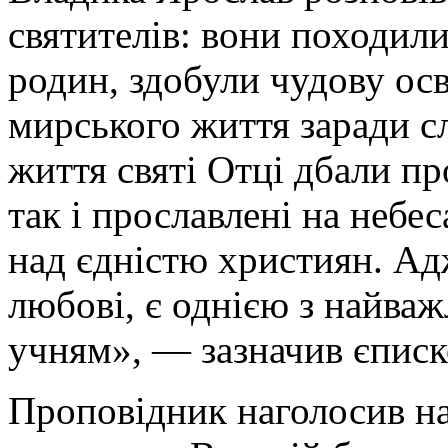
святителів: вони походил
родин, здобули чудову осв
мирського життя заради с
життя святі Отці дбали пр
так і прославлені на небе
над єдністю християн. Адж
любові, є однією з найва
учням», — зазначив єписк
Проповідник наголосив н