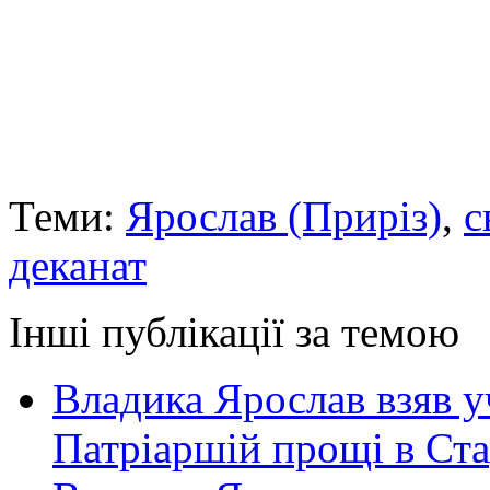
Теми:
Ярослав (Приріз)
,
с
деканат
Інші публікації за темою
Владика Ярослав взяв у
Патріаршій прощі в Ста