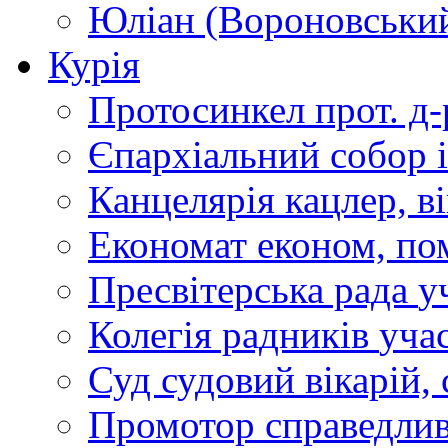
Юліан (Вороновськи
Курія
Протосинкел
прот. д
Єпархіальний собор
Канцелярія
кацлер, в
Економат
економ, по
Пресвітерська рада
у
Колегія радників
учас
Суд
судовий вікарій, с
Промотор справедлив