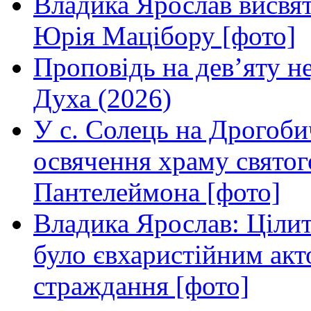
Владика Ярослав висвя
Юрія Мацібору [фото]
Проповідь на дев’яту н
Духа (2026)
У с. Солець на Дрогоби
освячення храму свято
Пантелеймона [фото]
Владика Ярослав: Ціли
було євхаристійним акт
страждання [фото]