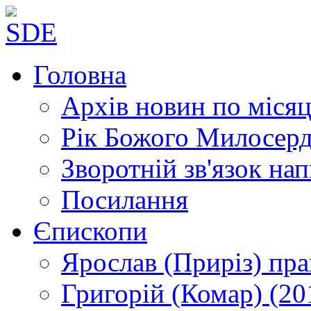
Головна
Архів новин
по місяц
Рік Божого Милосер
Зворотній зв'язок
нап
Посилання
Єпископи
Ярослав (Приріз)
пра
Григорій (Комар)
(20