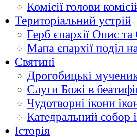
Комісії
голови комісі
Територіальний устрій
Герб єпархії
Опис та 
Мапа єпархії
поділ н
Святині
Дрогобицькі мучени
Слуги Божі
в беатиф
Чудотворні ікони
іко
Катедральний собор
Історія