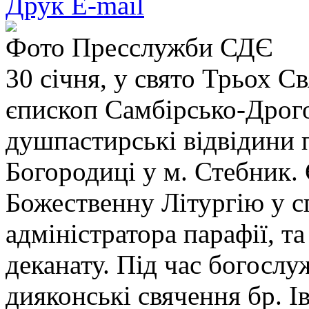
Друк
E-mail
Фото Пресслужби СДЄ
30 січня, у свято Трьох С
єпископ Самбірсько-Дрог
душпастирські відвідини п
Богородиці у м. Стебник.
Божественну Літургію у сп
адміністратора парафії, т
деканату. Під час богослу
дияконські свячення бр. Ів