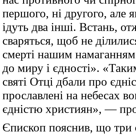
першого, ні другого, але 
ідуть два інші. Встань, от
сваряться, щоб не ділилися
смерті нашим намаганням 
до миру і єдності». «Таки
святі Отці дбали про єдні
прославлені на небесах во
єдністю християн», — пр
Єпископ пояснив, що три с