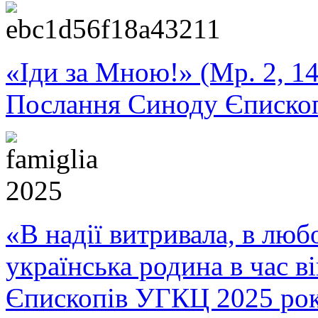
«Іди за Мною!» (Мр. 2, 14
Послання Синоду Єписко
«В надії витривала, в любо
українська родина в час 
Єпископів УГКЦ 2025 ро