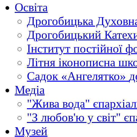
Освіта
Дрогобицька Духовна
Дрогобицький Катехи
Інститут постійної ф
Літня іконописна шк
Садок «Ангелятко»
д
Медіа
"Жива вода"
єпархіал
"З любов'ю у світ"
єп
Музей