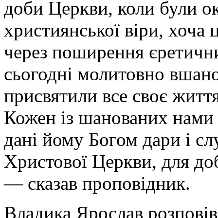
доби Церкви, коли були о
християнської віри, хоча 
через поширення єретични
сьогодні молитовно вшано
присвятили все своє життя
Кожен із шанованих нами 
дані йому Богом дари і с
Христової Церкви, для доб
— сказав проповідник.
Владика Ярослав розповів