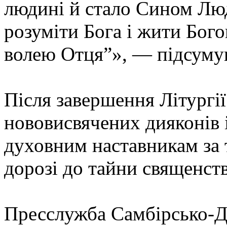
людині й стало Сином Лю
розуміти Бога і жити Богов
волею Отця”», — підсуму
Після завершення Літургії
нововисвячених дияконів 
духовним наставникам за 
дорозі до тайни священств
Пресслужба Самбірсько-Д