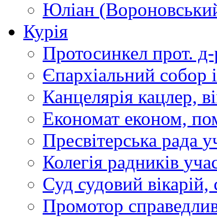
Юліан (Вороновськи
Курія
Протосинкел
прот. д
Єпархіальний собор
Канцелярія
кацлер, в
Економат
економ, по
Пресвітерська рада
у
Колегія радників
учас
Суд
судовий вікарій, с
Промотор справедлив