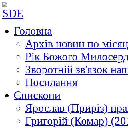
Головна
Архів новин
по місяц
Рік Божого Милосер
Зворотній зв'язок
нап
Посилання
Єпископи
Ярослав (Приріз)
пра
Григорій (Комар)
(20