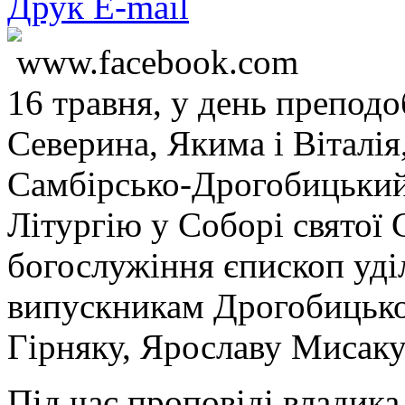
Друк
E-mail
www.facebook.com
16 травня, у день препод
Северина, Якима і Віталія
Самбірсько-Дрогобицький
Літургію у Соборі святої С
богослужіння єпископ уді
випускникам Дрогобицької
Гірняку, Ярославу Мисак
Під час проповіді владика