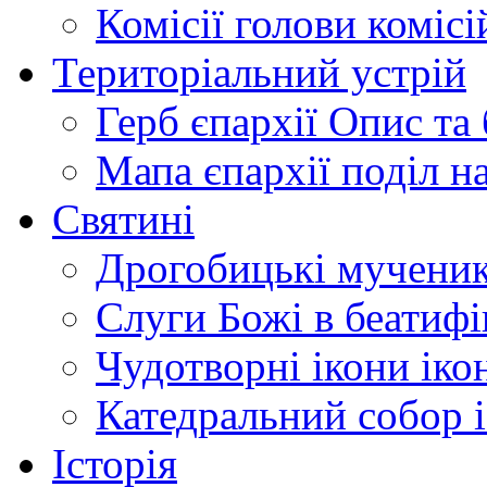
Комісії
голови комісі
Територіальний устрій
Герб єпархії
Опис та 
Мапа єпархії
поділ н
Святині
Дрогобицькі мучени
Слуги Божі
в беатиф
Чудотворні ікони
іко
Катедральний собор
Історія