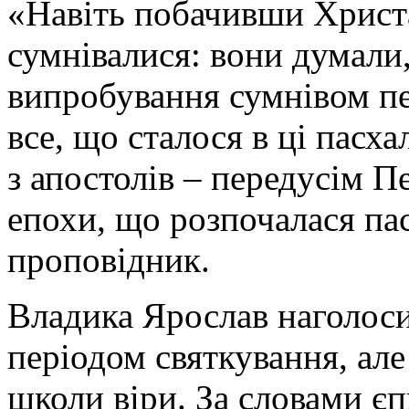
«Навіть побачивши Христа
сумнівалися: вони думали,
випробування сумнівом пе
все, що сталося в ці пасха
з апостолів – передусім П
епохи, що розпочалася па
проповідник.
Владика Ярослав наголоси
періодом святкування, ал
школи віри. За словами є