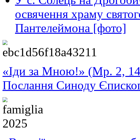
освячення храму свято
Пантелеймона [фото]
«Іди за Мною!» (Мр. 2, 14
Послання Синоду Єписко