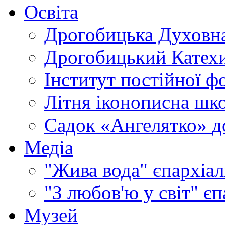
Освіта
Дрогобицька Духовна
Дрогобицький Катехи
Інститут постійної ф
Літня іконописна шк
Садок «Ангелятко»
д
Медіа
"Жива вода"
єпархіал
"З любов'ю у світ"
єп
Музей