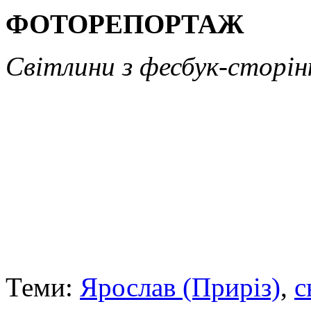
ФОТОРЕПОРТАЖ
Світлини з фесбук-сторі
Теми:
Ярослав (Приріз)
,
с