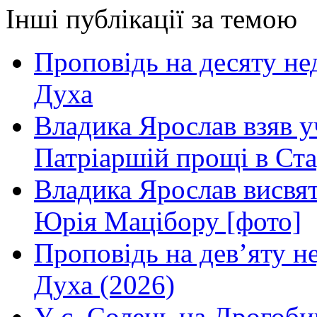
Інші публікації за темою
Проповідь на десяту не
Духа
Владика Ярослав взяв у
Патріаршій прощі в Ста
Владика Ярослав висвя
Юрія Мацібору [фото]
Проповідь на дев’яту н
Духа (2026)
У с. Солець на Дрогоби