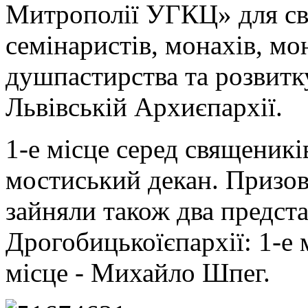
Митрополії УГКЦ» для св
семінаристів, монахів, мо
душпастирства та розвитку
Львівській Архиєпархії.
1-е місце серед священикі
мостиський декан. Призові
зайняли також два предст
Дрогобицькоїєпархії: 1-е 
місце - Михайло Шпег.