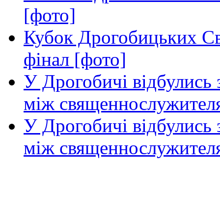
[фото]
Кубок Дрогобицьких Свя
фінал [фото]
У Дрогобичі відбулись з
між священнослужителя
У Дрогобичі відбулись з
між священнослужител