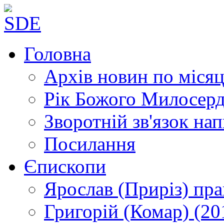
Головна
Архів новин
по місяц
Рік Божого Милосер
Зворотній зв'язок
нап
Посилання
Єпископи
Ярослав (Приріз)
пра
Григорій (Комар)
(20