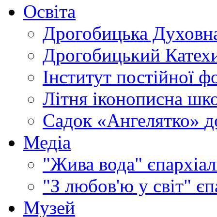
Освіта
Дрогобицька Духовна
Дрогобицький Катехи
Інститут постійної ф
Літня іконописна шк
Садок «Ангелятко»
д
Медіа
"Жива вода"
єпархіал
"З любов'ю у світ"
єп
Музей