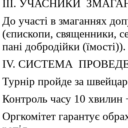
ІІІ. УЧАСНИКИ ЗМАГАН
До участі в змаганнях до
(єпископи, священники, с
пані добродійки (їмості)).
ІV. СИСТЕМА ПРОВЕД
Турнір пройде за швейцар
Контроль часу 10 хвилин +
Оргкомітет гарантує обр