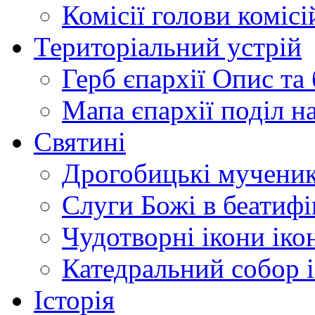
Комісії
голови комісі
Територіальний устрій
Герб єпархії
Опис та 
Мапа єпархії
поділ н
Святині
Дрогобицькі мучени
Слуги Божі
в беатиф
Чудотворні ікони
іко
Катедральний собор
Історія