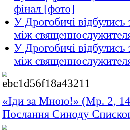
фінал [фото]
У Дрогобичі відбулись з
між священнослужителя
У Дрогобичі відбулись з
між священнослужител
«Іди за Мною!» (Мр. 2, 14
Послання Синоду Єписко