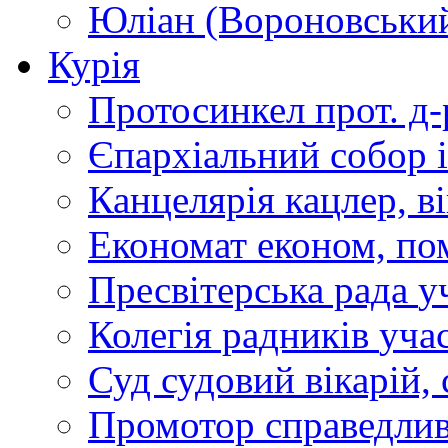
Юліан (Вороновськи
Курія
Протосинкел
прот. д
Єпархіальний собор
Канцелярія
кацлер, в
Економат
економ, по
Пресвітерська рада
у
Колегія радників
учас
Суд
судовий вікарій, с
Промотор справедлив