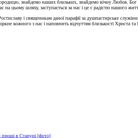
огородицю, знайдемо наших близьких, знайдемо вічну Любов. Бог 
с на цьому шляху, заступається за нас і це є радістю нашого житт
остиславу і священикам даної парафії за душпастирське служіння
оркне кожного з нас і наповнить відчуттям близькості Христа т
 прощі в Старуні [фото]