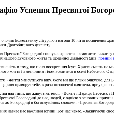
афію Успення Пресвятої Богоро
 очолив Божественну Літургію з нагоди 10-ліття посвячення хра
ники Дрогобицького деканату.
ння Пресвятої Богородиці спонукає християн осмислити важливу 
ля нашого духовного життя та щоденної діяльності (див.
повний т
евненість в тому, що після воскресіння Ісуса Христа смерть не 
ного життя і з нетлінним тілом вселитися в оселі Небесного От
ття. «Життя майбутнього віку, якого ми ще тільки очікуємо, для
ариця праворуч тебе, в ризи позолочені одягнена, приукрашена
тва над тими, що живуть на землі. «Вона є і Цариця Небесна, і
 Пресвятої Богородиці до нас, людей, є однією з основних причи
ись до Богородиці в богослужіннях словами: «Пресвятая Богороди
ня навчає нас важливої істини: Бог нас чекає. «Закінчуючи своє