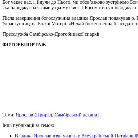
Бог чекає нас, і, йдучи до Нього, ми обов’язково зустрінемо Б
яка народжується саме у цьому святі. І Богомати супроводжує на
Після завершення богослужіння владика Ярослав подякував о. Р
їм заступництва Божої Матері. «Нехай божественна благодать т
Пресслужба Самбірсько-Дрогобицької єпархії
ФОТОРЕПОРТАЖ
Теми:
Ярослав (Приріз)
,
Самбірський деканат
Інші публікації за темою
Владика Ярослав взяв участь у Всеукраїнській Патріаршій