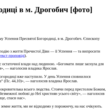
диці в м. Дрогобич [фото]
му Успення Пресвятої Богородиці, в м. Дрогобич. Єпископу
подію з життя Пречистої Діви — її Успення — та випросити
екст проповіді
).
має остаточної влади над людиною. «Богомати лише заснула для
ця», — наголосив владика Ярослав.
 Богородиці вже наступило. У день Успення сповнилося
“ (Пс. 44,10)», — наголосив владика Ярослав.
 Покровителька всього людства. Стоячи перед престолом Божим,
н безмежної любові до Неї християн усього світу», — наголосив
це, спаси нас».
 земне життя, ми не відходимо у порожнечу, на нас очікують.