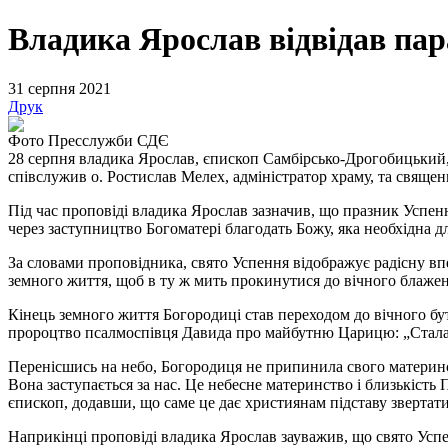
Владика Ярослав відвідав пар
31 серпня 2021
Друк
Фото Пресслужби СДЄ
28 серпня владика Ярослав, єпископ Самбірсько-Дрогобицький,
співслужив о. Ростислав Мелех, адміністратор храму, та свяще
Під час проповіді владика Ярослав зазначив, що празник Успе
через заступництво Богоматері благодать Божу, яка необхідна д
За словами проповідника, свято Успення відображує радісну вп
земного життя, щоб в ту ж мить прокинутися до вічного блажен
Кінець земного життя Богородиці став переходом до вічного бу
пророцтво псалмоcпівця Давида про майбутню Царицю: „Стала ц
Перенісшись на небо, Богородиця не припинила свого материнс
Вона заступається за нас. Це небесне материнство і близькість
єпископ, додавши, що саме це дає християнам підставу звертат
Наприкінці проповіді владика Ярослав зауважив, що свято Успен