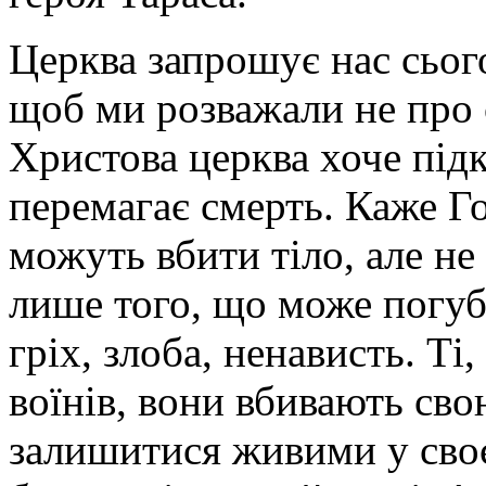
Церква запрошує нас сього
щоб ми розважали не про с
Христова церква хоче під
перемагає смерть. Каже Го
можуть вбити тіло, але не
лише того, що може погу
гріх, злоба, ненависть. Ті
воїнів, вони вбивають св
залишитися живими у своєм