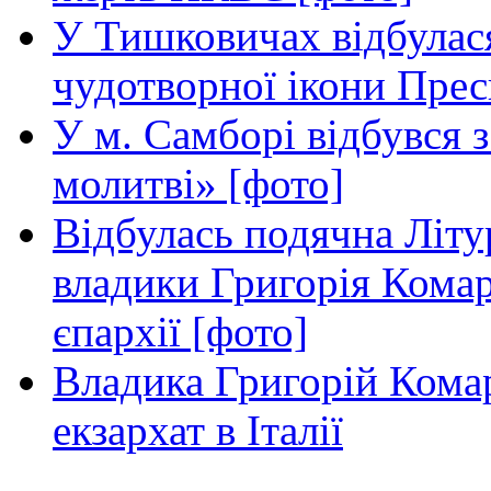
У Тишковичах відбулас
чудотворної ікони Прес
У м. Самборі відбувся з
молитві» [фото]
Відбулась подячна Літур
владики Григорія Кома
єпархії [фото]
Владика Григорій Кома
екзархат в Італії