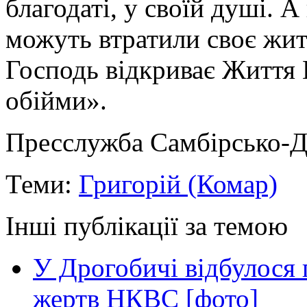
благодаті, у своїй душі. А
можуть втратили своє жит
Господь відкриває Життя В
обійми».
Пресслужба Самбірсько-Д
Теми:
Григорій (Комар)
Інші публікації за темою
У Дрогобичі відбулося 
жертв НКВС [фото]