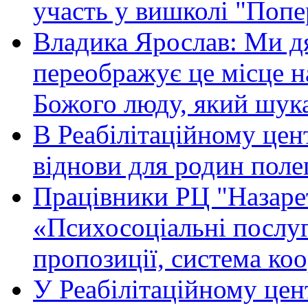
участь у вишколі "Поп
Владика Ярослав: Ми дя
переображує це місце 
Божого люду, який шука
В Реабілітаційному цент
віднови для родин полег
Працівники РЦ "Назарет
«Психосоціальні послуг
пропозиції, система коо
У Реабілітаційному цен