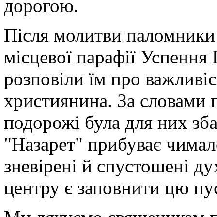
дорогою.
Після молитви паломники 
місцевої парафії Успення 
розповіли їм про важливіс
християнина. За словами п
подорожі була для них з
"Назарет" прибуває чимало
зневірені й спустошені д
центру є заповнити цю пус