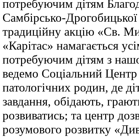
потребуючим дітям Благо
Самбірсько-Дрогобицької
традиційну акцію «Св. М
«Карітас» намагається ус
потребуючим дітям з нашо
ведемо Соціальний Центр 
патологічних родин, де д
завдання, обідають, грают
розвиватись; та центр дозв
розумового розвитку «Див