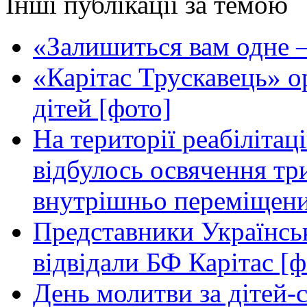
Інші публікації за темою
«Залишиться вам одне —
«Карітас Трускавець» ор
дітей [фото]
На території реабілітац
відбулось освячення т
внутрішньо переміщени
Представники Українськ
відвідали БФ Карітас [ф
День молитви за дітей-