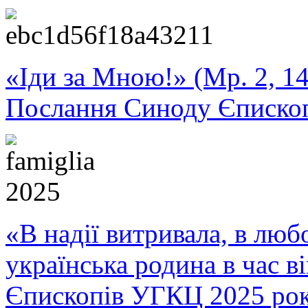
«Іди за Мною!» (Мр. 2, 14
Послання Синоду Єписко
«В надії витривала, в любо
українська родина в час 
Єпископів УГКЦ 2025 ро