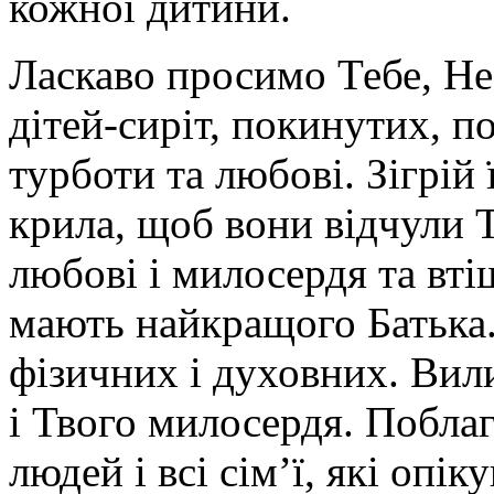
кожної дитини.
Ласкаво просимо Тебе, Не
дітей-сиріт, покинутих, п
турботи та любові. Зігрій 
крила, щоб вони відчули 
любові і милосердя та вті
мають найкращого Батька. 
фізичних і духовних. Вил
і Твого милосердя. Побла
людей і всі сім’ї, які оп