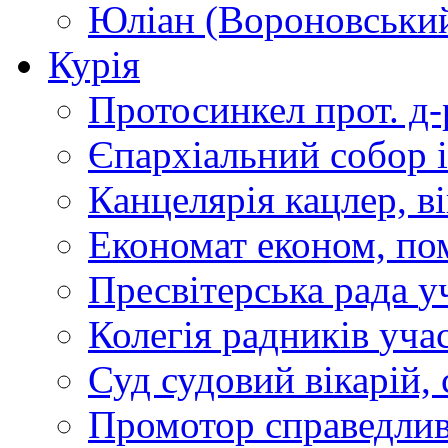
Юліан (Вороновськи
Курія
Протосинкел
прот. д
Єпархіальний собор
Канцелярія
кацлер, в
Економат
економ, по
Пресвітерська рада
у
Колегія радників
учас
Суд
судовий вікарій, с
Промотор справедлив