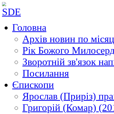
Головна
Архів новин
по місяц
Рік Божого Милосер
Зворотній зв'язок
нап
Посилання
Єпископи
Ярослав (Приріз)
пра
Григорій (Комар)
(20