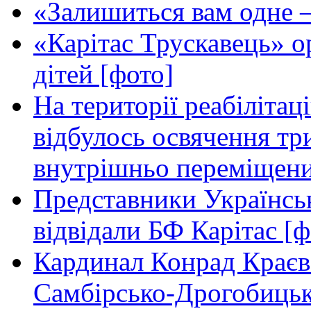
«Залишиться вам одне —
«Карітас Трускавець» ор
дітей [фото]
На території реабілітац
відбулось освячення т
внутрішньо переміщени
Представники Українськ
відвідали БФ Карітас [ф
Кардинал Конрад Краєвс
Самбірсько-Дрогобицько