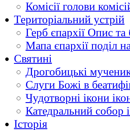
Комісії
голови комісі
Територіальний устрій
Герб єпархії
Опис та 
Мапа єпархії
поділ н
Святині
Дрогобицькі мучени
Слуги Божі
в беатиф
Чудотворні ікони
іко
Катедральний собор
Історія