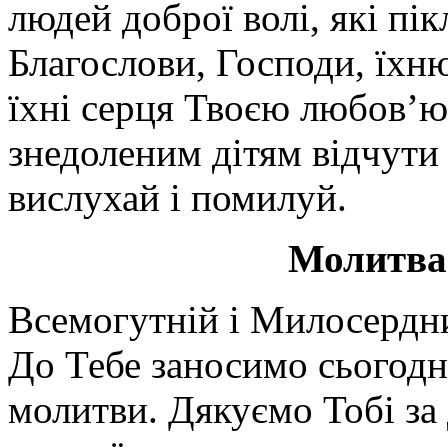
людей доброї волі, які пік
Благослови, Господи, їхн
їхні серця Твоєю любов’ю
знедоленим дітям відчути 
вислухай і помилуй.
Молитва 
Всемогутній і Милосердн
До Тебе заносимо сьогодні
молитви. Дякуємо Тобі за