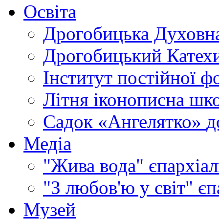
Освіта
Дрогобицька Духовна
Дрогобицький Катехи
Інститут постійної ф
Літня іконописна шк
Садок «Ангелятко»
д
Медіа
"Жива вода"
єпархіал
"З любов'ю у світ"
єп
Музей