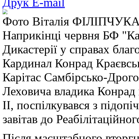
Друк
E-mail
Фото Віталія ФІЛІПЧУК
Наприкінці червня БФ "Ка
Дикастерії у справах благ
Кардинал Конрад Краєвськ
Карітас Самбірсько-Дрогоб
Леховича владика Конрад 
ІІ, поспілкувався з підоп
завітав до Реабілітаційног
Після масштабного вторгн