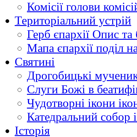
Комісії
голови комісі
Територіальний устрій
Герб єпархії
Опис та 
Мапа єпархії
поділ н
Святині
Дрогобицькі мучени
Слуги Божі
в беатиф
Чудотворні ікони
іко
Катедральний собор
Історія