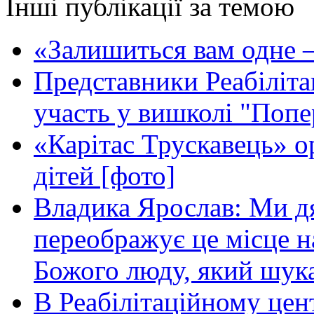
Інші публікації за темою
«Залишиться вам одне —
Представники Реабіліта
участь у вишколі "Поп
«Карітас Трускавець» ор
дітей [фото]
Владика Ярослав: Ми дя
переображує це місце 
Божого люду, який шука
В Реабілітаційному цент