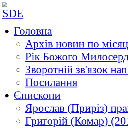
Головна
Архів новин
по місяц
Рік Божого Милосер
Зворотній зв'язок
нап
Посилання
Єпископи
Ярослав (Приріз)
пра
Григорій (Комар)
(20