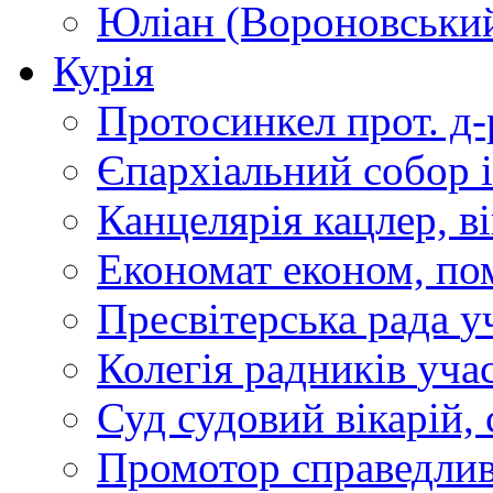
Юліан (Вороновськи
Курія
Протосинкел
прот. д
Єпархіальний собор
Канцелярія
кацлер, в
Економат
економ, по
Пресвітерська рада
у
Колегія радників
учас
Суд
судовий вікарій, с
Промотор справедлив