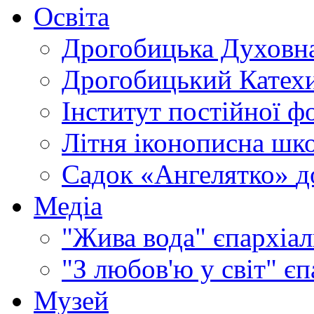
Освіта
Дрогобицька Духовна
Дрогобицький Катехи
Інститут постійної ф
Літня іконописна шк
Садок «Ангелятко»
д
Медіа
"Жива вода"
єпархіал
"З любов'ю у світ"
єп
Музей