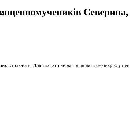
вященномучеників Северина,
ої спільноти. Для тих, хто не зміг відвідати семінарію у цей