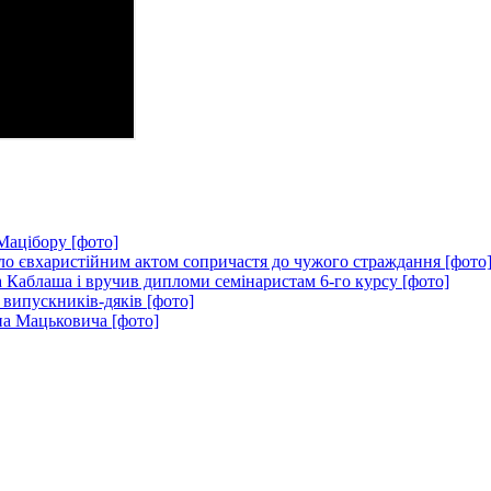
Мацібору [фото]
ло євхаристійним актом сопричастя до чужого страждання [фото
 Каблаша і вручив дипломи семінаристам 6-го курсу [фото]
 випускників-дяків [фото]
на Мацьковича [фото]