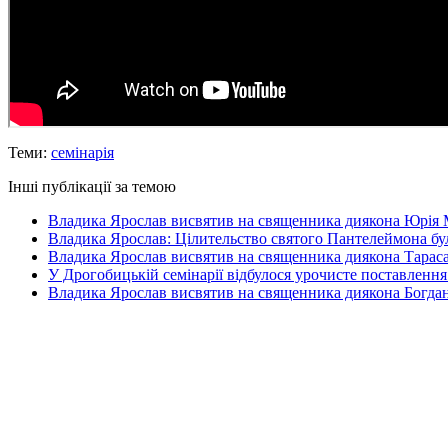
Теми:
семінарія
Інші публікації за темою
Владика Ярослав висвятив на священника диякона Юрія 
Владика Ярослав: Цілительство святого Пантелеймона бу
Владика Ярослав висвятив на священника диякона Тараса
У Дрогобицькій семінарії відбулося урочисте поставлення
Владика Ярослав висвятив на священника диякона Богда