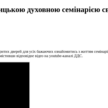
ицькою духовною семінарією с
ритих дверей для усіх бажаючих ознайомитись з життям семінарійн
містивши відповідне відео на youtube-каналі ДДС.