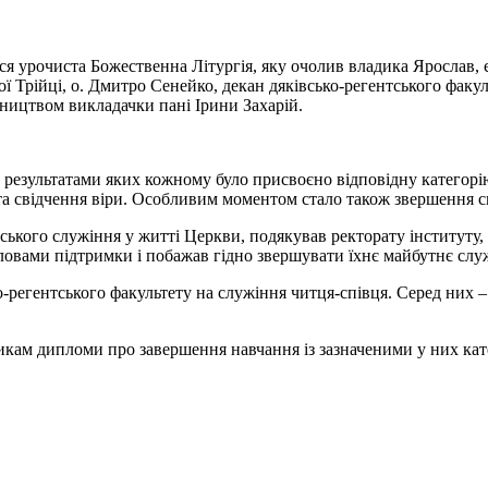
лася урочиста Божественна Літургія, яку очолив владика Яросла
 Трійці, о. Дмитро Сенейко, декан дяківсько-регентського факул
вництвом викладачки пані Ірини Захарій.
а результатами яких кожному було присвоєно відповідну категор
 та свідчення віри. Особливим моментом стало також звершення с
ського служіння у житті Церкви, подякував ректорату інституту,
словами підтримки і побажав гідно звершувати їхнє майбутнє слу
-регентського факультету на служіння читця-співця. Серед них –
ам дипломи про завершення навчання із зазначеними у них кате