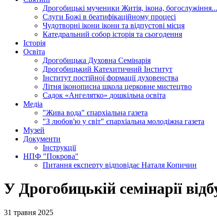
Дрогобицькі мученики
Житія, ікона, богослужіння..
Слуги Божі
в беатифікаційному процесі
Чудотворні ікони
ікони та відпустові місця
Катедральний собор
історія та сьогодення
Історія
Освіта
Дрогобицька Духовна Семінарія
Дрогобицький Катехитичний Інститут
Інститут постійної формації духовенства
Літня іконописна школа
церковне мистецтво
Садок «Ангелятко»
дошкільна освіта
Медіа
"Жива вода"
єпархіальна газета
"З любов'ю у світ"
єпархіальна молодіжна газета
Музей
Документи
Інструкції
НПФ "Покрова"
Питання експерту
відповідає Наталя Копичин
У Дрогобицькій семінарії від
31 травня 2025