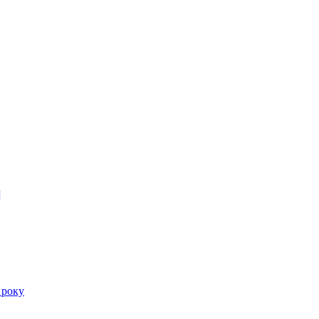
]
 року