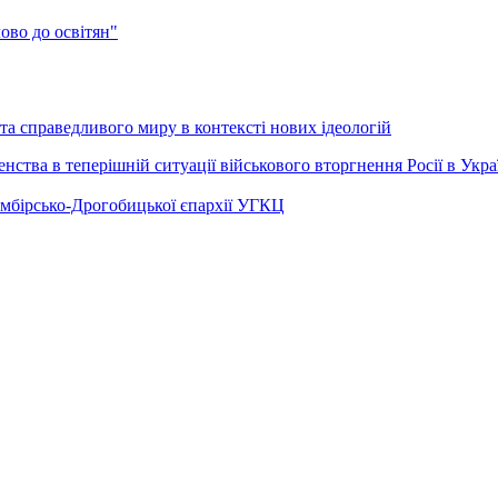
во до освітян"
а справедливого миру в контексті нових ідеологій
ства в теперішній ситуації військового вторгнення Росії в Укра
Самбірсько-Дрогобицької єпархії УГКЦ