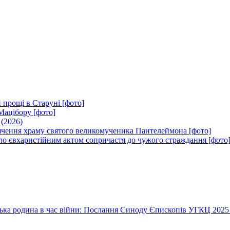
 прощі в Старуні [фото]
Мацібору [фото]
 (2026)
вячення храму святого великомученика Пантелеймона [фото]
ло євхаристійним актом сопричастя до чужого страждання [фото
їнська родина в час війни: Послання Синоду Єпископів УГКЦ 2025