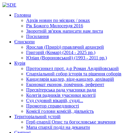
Головна
Архів новин
по місяцях / роках
Рік Божого Милосердя
2016
Зворотній зв'язок
написати нам листа
Посилання
Єпископи
Ярослав (Приріз)
правлячий архиєрей
Григорій (Комар)
(2014 - 2025 рр.)
Юліан (Вороновський)
(1993 - 2011 рр.)
Курія
Протосинкел
прот. д-р Роман Андрійовський
Єпархіальний собор
історія та рішення соборів
Канцелярія
кацлер, віце-канцлер, архіварій
Економат
економ, помічник, референт
Пресвітерська рада
учасники ради
Колегія радників
учасники колегії
Суд
судовий вікарій, судді...
Промотор справедливості
Комісії
голови комісій, діяльність
Територіальний устрій
Герб єпархії
Опис та богословське значення
Мапа єпархії
поділ на деканати
Святині