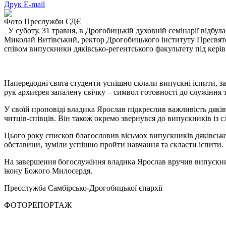
Друк
E-mail
Фото Преслужби СДЄ
У суботу, 31 травня, в Дрогобицькій духовній семінарії відбу
Миколай Витівський, ректор Дрогобицького інституту Пресвятої
співом випускники дяківсько-регентського факультету під кері
Напередодні свята студенти успішно склали випускні іспити, з
рук архиєрея запалену свічку – символ готовності до служіння
У своїй проповіді владика Ярослав підкреслив важливість дяків
читців-співців. Він також окремо звернувся до випускників із 
Цього року єпископ благословив вісьмох випускників дяківсько
обставини, зуміли успішно пройти навчання та скласти іспити.
На завершення богослужіння владика Ярослав вручив випускник
ікону Божого Милосердя.
Пресслужба Самбірсько-Дрогобицької єпархії
ФОТОРЕПОРТАЖ