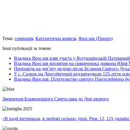
Теми:
семінарія
,
Катехитична комісія
,
Ярослав (Приріз)
Інші публікації за темою
Владика Ярослав взяв участь у Всеукраїнській Патріаршій
Владика Ярослав висвятив на священника диякона Юрія 
Проповідь на дев’яту неділю після Зіслання Святого Духа
У с. Солець на Дрогобиччині відсвяткували 125-ліття ос
Владика Ярослав: Цілительство святого Пантелеймона бу
Звернення Блаженнішого Святослава до Дня хворого
«В надії витривала, в любові сильна» (пор. Рим. 12, 12): укра