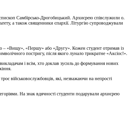
в, єпископ Самбірсько-Дрогобицький. Архиєрею співслужили о.
ьтету, а також священники єпархії. Літургію супроводжували
ію – «Вищу», «Першу» або «Другу». Кожен студент отримав із
имволічного постригу, після якого лунало трикратне «Аксіос!».
 викладачам і всім, хто доклав зусиль до формування нових
жіння.
 троє військовослужбовців, які, незважаючи на непрості
горіями. На знак вдячності студенти подарували архиєрею