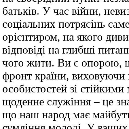
батьків. У час війни, неви
соціальних потрясінь саме
орієнтиром, на якого див
відповіді на глибші питанн
чого жити. Ви є опорою, 
фронт країни, виховуючи н
особистостей зі стійкими
щоденне служіння – це зн
що наш народ має майбутн
сумління молоді. У ваших 