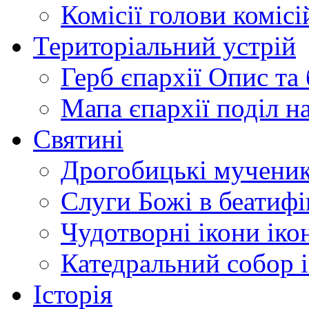
Комісії
голови комісі
Територіальний устрій
Герб єпархії
Опис та 
Мапа єпархії
поділ н
Святині
Дрогобицькі мучени
Слуги Божі
в беатиф
Чудотворні ікони
іко
Катедральний собор
Історія