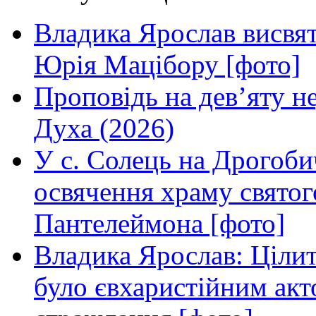
Владика Ярослав висвя
Юрія Мацібору [фото]
Проповідь на дев’яту н
Духа (2026)
У с. Солець на Дрогоби
освячення храму свято
Пантелеймона [фото]
Владика Ярослав: Ціли
було євхаристійним акт