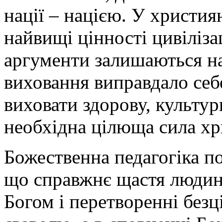
нації – нацією. У христия
найвищі цінності цивіліза
аргументи залишаються н
виховання виправдало себе
виховати здорову, культур
необхідна цілюща сила хр
Божественна педагогіка под
що справжнє щастя людини
Богом і перетворенні безц