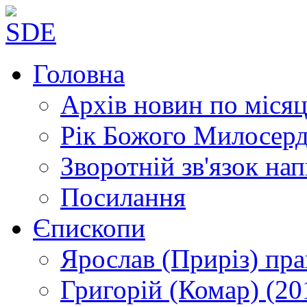
Головна
Архів новин
по місяц
Рік Божого Милосер
Зворотній зв'язок
нап
Посилання
Єпископи
Ярослав (Приріз)
пра
Григорій (Комар)
(20