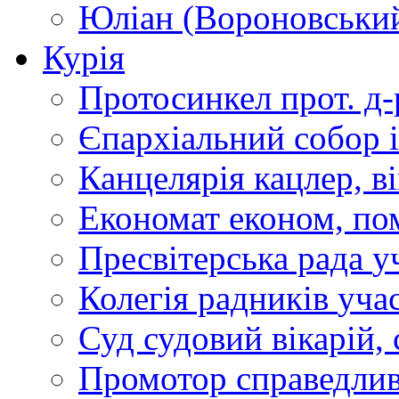
Юліан (Вороновськи
Курія
Протосинкел
прот. д
Єпархіальний собор
Канцелярія
кацлер, в
Економат
економ, по
Пресвітерська рада
у
Колегія радників
учас
Суд
судовий вікарій, с
Промотор справедлив