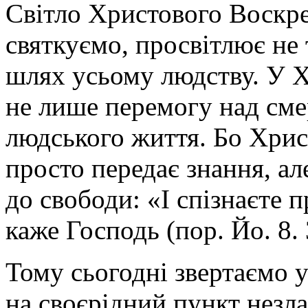
Світло Христового Воскрес
святкуємо, просвітлює не 
шлях усьому людству. У 
не лише перемогу над сме
людського життя. Бо Христ
просто передає знання, але
до свободи: «І спізнаєте п
каже Господь (пор. Йо. 8. 
Тому сьогодні звертаємо ув
на своєрідний пункт незла