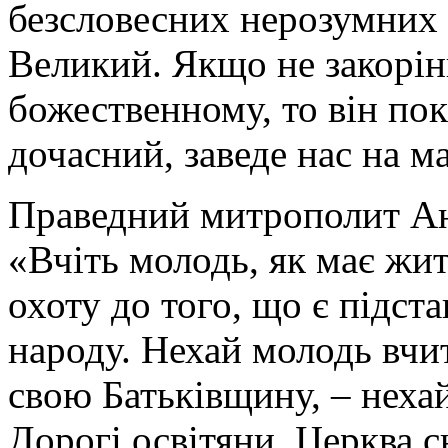
безсловесних нерозумних і
Великий. Якщо не закорін
божественному, то він пок
дочасний, заведе нас на м
Праведний митрополит А
«Вчіть молодь, як має жи
охоту до того, що є підст
народу. Нехай молодь вчи
свою Батьківщину, – неха
Дорогі освітяни, Церква сь