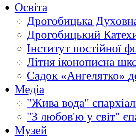
Освіта
Дрогобицька Духовна
Дрогобицький Катехи
Інститут постійної ф
Літня іконописна шк
Садок «Ангелятко»
д
Медіа
"Жива вода"
єпархіал
"З любов'ю у світ"
єп
Музей