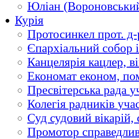
Юліан (Вороновськи
Курія
Протосинкел
прот. д
Єпархіальний собор
Канцелярія
кацлер, в
Економат
економ, по
Пресвітерська рада
у
Колегія радників
учас
Суд
судовий вікарій, с
Промотор справедлив