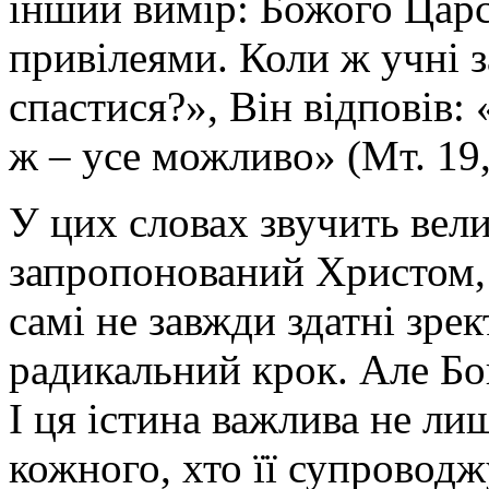
інший вимір: Божого Царс
привілеями. Коли ж учні 
спастися?», Він відповів:
ж – усе можливо» (Мт. 19,
У цих словах звучить вели
запропонований Христом,
самі не завжди здатні зре
радикальний крок. Але Бо
І ця істина важлива не лиш
кожного, хто її супроводж