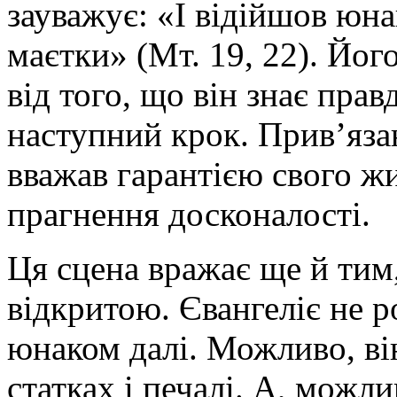
зауважує: «І відійшов юна
маєтки» (Мт. 19, 22). Його
від того, що він знає прав
наступний крок. Прив’язан
вважав гарантією свого ж
прагнення досконалості.
Ця сцена вражає ще й тим
відкритою. Євангеліє не р
юнаком далі. Можливо, він
статках і печалі. А, можли