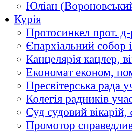
Юліан (Вороновськи
Курія
Протосинкел
прот. д
Єпархіальний собор
Канцелярія
кацлер, в
Економат
економ, по
Пресвітерська рада
у
Колегія радників
учас
Суд
судовий вікарій, с
Промотор справедлив