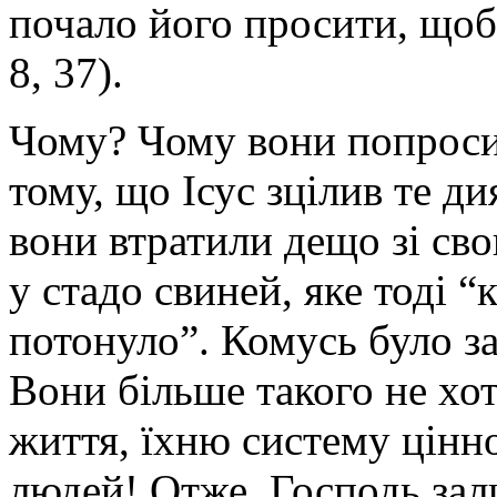
почало його просити, щоб 
8, 37).
Чому? Чому вони попроси
тому, що Ісус зцілив те д
вони втратили дещо зі св
у стадо свиней, яке тоді “к
потонуло”. Комусь було з
Вони більше такого не хот
життя, їхню систему цінно
людей! Отже, Господь зал