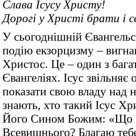
Слава Ісусу Христу!
Дорогі у Христі брати і 
У сьогоднішній Євангельс
подію екзорцизму – вигнан
Христос. Це – один з бага
Євангеліях. Ісус звільня
показати свою владу над 
знають, хто такий Ісус Хр
Його Сином Божим: «Що ме
Всевишнього? Благаю тебе,