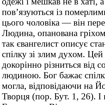
одежі і мешкав не в хаті, а
пов’язуються із померлими
цього чоловіка — він пере
Людина, опанована гріхом,
так євангелист описує ста
спілку зі злим духом. Це
докорінно різниться від со
людиною. Бог бажає спіл
могла, відповідаючи на Й
Творця (пор. Бут. 1, 26). 