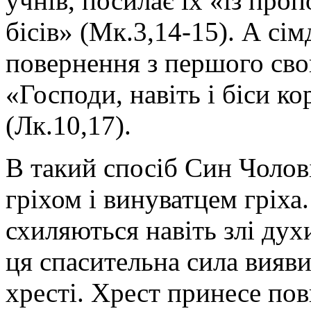
учнів, посилає їх «із проп
бісів» (Мк.3,14-15). А сім
повернення з першого свог
«Господи, навіть і біси ко
(Лк.10,17).
В такий спосіб Син Чолов
гріхом і винуватцем гріха.
схиляються навіть злі дух
ця спасительна сила вияви
хресті. Хрест принесе по