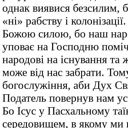
однак виявися безсилим, б
«ні» рабству і колонізації
Божою силою, бо наш наро
уповає на Господню поміч
народові на існування та ж
може від нас забрати. Том
богослужіння, аби Дух Св
Податель повернув нам ус
Бо Ісус у Пасхальному таї
середовищем, в якому ми