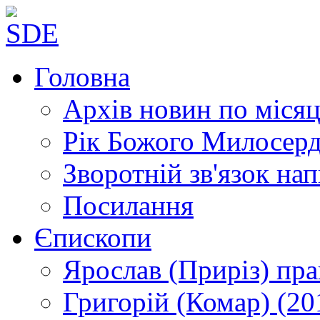
Головна
Архів новин
по місяц
Рік Божого Милосер
Зворотній зв'язок
нап
Посилання
Єпископи
Ярослав (Приріз)
пра
Григорій (Комар)
(20