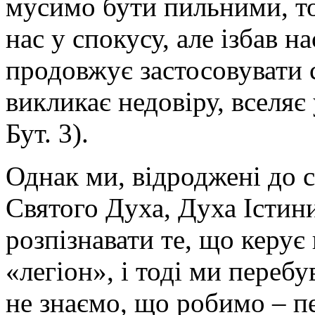
мусимо бути пильними, т
нас у спокусу, але ізбав н
продовжує застосовувати 
викликає недовіру, вселяє
Бут. 3).
Однак ми, відроджені до 
Святого Духа, Духа Істин
розпізнавати те, що керує
«легіон», і тоді ми перебу
не знаємо, що робимо – пе