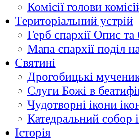
Комісії
голови комісі
Територіальний устрій
Герб єпархії
Опис та 
Мапа єпархії
поділ н
Святині
Дрогобицькі мучени
Слуги Божі
в беатиф
Чудотворні ікони
іко
Катедральний собор
Історія