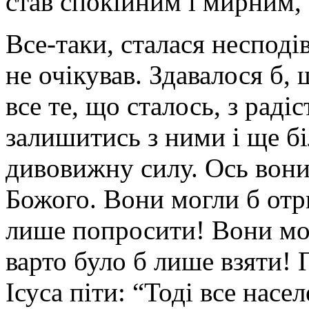
став спокійним і мирним, 
Все-таки, сталася несподів
не очікував. Здавалося б
все те, що сталось, з рад
залишитись з ними і ще б
дивовижну силу. Ось вони
Божого. Вони могли б отр
лише попросити! Вони мог
варто було б лише взяти! 
Ісуса піти: “Тоді все насе