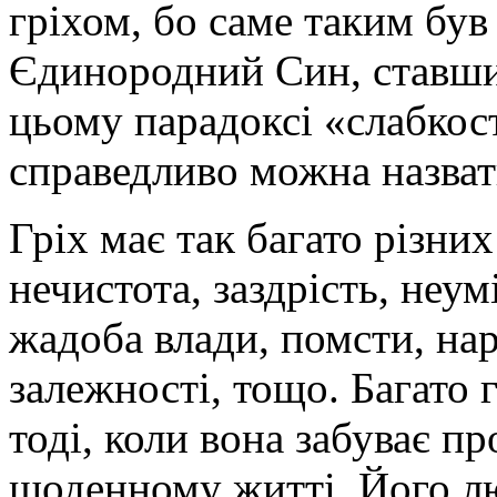
гріхом, бо саме таким бу
Єдинородний Син, ставши
цьому парадоксі «слабкост
справедливо можна назва
Гріх має так багато різних
нечистота, заздрість, неум
жадоба влади, помсти, нар
залежності, тощо. Багато 
тоді, коли вона забуває пр
щоденному житті, Його люб