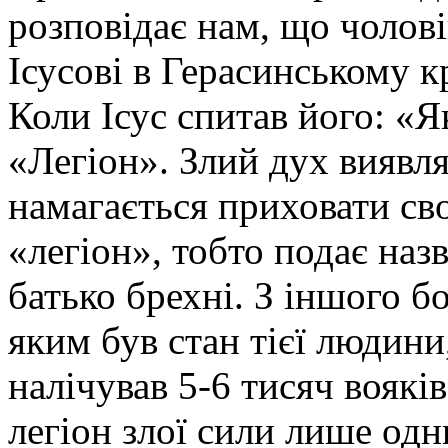
розповідає нам, що чолові
Ісусові в Герасинському к
Коли Ісус спитав його: «Як 
«Легіон». Злий дух виявля
намагається приховати сво
«легіон», тобто подає назв
батько брехні. З іншого б
яким був стан тієї людини
налічував 5-6 тисяч воякі
легіон злої сили лише одн