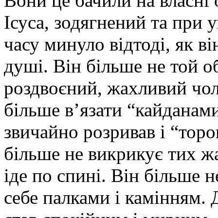
Вони це бачили на власні о
Ісуса, зодягнений та при у
часу минуло відтоді, як ві
душі. Він більше не той о
роздвоєний, жахливий чол
більше в’язати “кайданами
звичайно розривав і “торо
більше не викрикує тих жа
іде по спині. Він більше н
себе палками і камінням. 