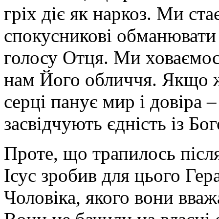
гріх діє як наркоз. Ми ст
спокусникові обманювати 
голосу Отця. Ми ховаємося
нам Його обличчя. Якщо ж
серці панує мир і довіра 
засвідчують єдність із Бог
Проте, що трапилось післ
Ісус зробив для цього Гер
Чоловіка, якого вони вваж