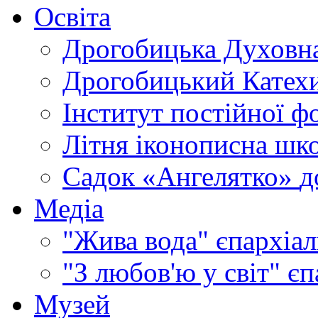
Освіта
Дрогобицька Духовна
Дрогобицький Катехи
Інститут постійної ф
Літня іконописна шк
Садок «Ангелятко»
д
Медіа
"Жива вода"
єпархіал
"З любов'ю у світ"
єп
Музей