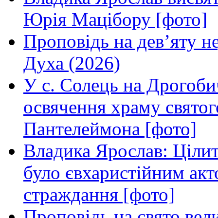
Юрія Мацібору [фото]
Проповідь на дев’яту н
Духа (2026)
У с. Солець на Дрогоби
освячення храму свято
Пантелеймона [фото]
Владика Ярослав: Ціли
було євхаристійним акт
страждання [фото]
Проповідь на свято вел