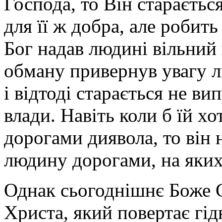
Господа, то Він стараєть
для її ж добра, але роби
Бог надав людині вільний
обману привернув увагу лю
і відтоді старається не ви
влади. Навіть коли б їй х
дорогами диявола, то він
людину дорогами, на яких
Однак сьогоднішнє Боже С
Христа, який повертає гід