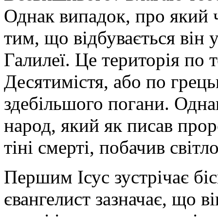
Однак випадок, про який 
тим, що відбувається він 
Галилеї. Це територія по т
Десятимістя, або по грець
здебільшого погани. Однак
народ, який як писав проро
тіні смерті, побачив світло 
Першим Ісус зустрічає біс
євангелист зазначає, що ві