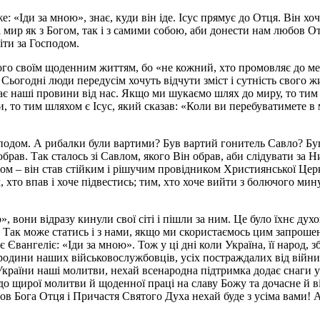
е: «Іди за мною», знає, куди він іде. Ісус прямує до Отця. Він х
ир як з Богом, так і з самими собою, аби донести нам любов Отця
 іти за Господом.
Його своїм щоденним життям, бо «не кожний, хто промовляє до ме
. Сьогодні люди передусім хочуть відчути зміст і сутність свого ж
ає наші провини від нас. Якщо ми шукаємо шлях до миру, то тим
то тим шляхом є Ісус, який сказав: «Коли ви перебуватимете в мо
сподом. А рибалки були вартими? Був вартий гонитель Савло? Бу
брав. Так сталось зі Савлом, якого Він обрав, аби слідувати за Н
сом – він став стійким і рішучим провідником Християнської Цер
 хто впав і хоче підвестись; тим, хто хоче вийти з болючого мин
», вони відразу кинули свої сіті і пішли за ним. Це було їхнє д
. Так може статись і з нами, якщо ми скористаємось цим запроше
 Євангеліє: «Іди за мною». Тож у ці дні коли Україна, її народ
 родини наших військовослужбовців, усіх постраждалих від війни
 України наші молитви, нехай всенародна підтримка додає снаги 
о щирої молитви й щоденної праці на славу Божу та дочасне й ві
ов Бога Отця і Причастя Святого Духа нехай буде з усіма вами! 