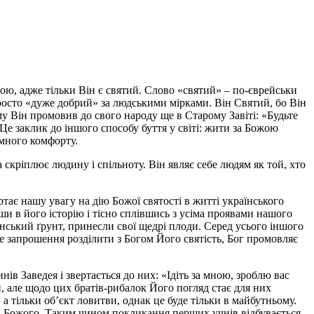
иною, адже тільки Він є святий. Слово «святий» – по-єврейськи
просто «дуже добрий» за людськими мірками. Він Святий, бо Він
 Він промовив до свого народу ще в Старому Завіті: «Будьте
 Це заклик до іншого способу буття у світі: жити за Божою
емного комфорту.
 скріплює людину і спільноту. Він являє себе людям як той, хто
ртає нашу увагу на дію Божої святості в житті українського
 в його історію і тісно сплівшись з усіма проявами нашого
їнський ґрунт, принесли свої щедрі плоди. Серед усього іншого
же запрошення розділити з Богом Його святість, Бог промовляє
ів Заведея і звертається до них: «Ідіть за мною, зроблю вас
и, але щодо цих братів-рибалок Його погляд стає для них
а тільки об’єкт ловитви, однак це буде тільки в майбутньому.
а Божого. Таким чином покликання перших учнів відбувається