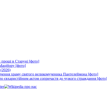
 прощі в Старуні [фото]
Мацібору [фото]
 (2026)
вячення храму святого великомученика Пантелеймона [фото]
ло євхаристійним актом сопричастя до чужого страждання [фото