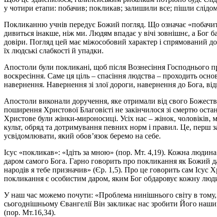
у чотири етапи: побачив; покликав; залишили все; пішли слідом
Покликанню учнів передує Божий погляд. Що означає «побачити
дивиться інакше, ніж ми. Людям впадає у вічі зовнішнє, а Бог б
довіри. Погляд цей має міжособовий характер і спрямований до 
їх людські слабкості й упадки.
Апостоли були покликані, щоб після Вознесіння Господнього пр
воскресіння. Саме ця ціль – спасіння людства – проходить осн
навернення. Навернення зі злої дороги, навернення до Бога, в
Апостоли виконали доручення, яке отримали від свого Божеств
поширення Христової Благовісті не закінчилося зі смертю остан
Христове були жінки-мироносиці. Усіх нас – жінок, чоловіків, 
культ, обряд та дотримування певних норм і правил. Це, перш за 
усвідомлювати, який обов’язок беремо на себе.
Ісус «покликав»: «Ідіть за мною» (пор. Мт. 4,19). Кожна людин
даром самого Бога. Гарно говорить про покликання як Божий дар 
народів я тебе призначив» (Єр. 1,5). Про це говорить сам Ісус Х
покликання є особистим даром, яким Бог обдаровує кожну люди
У наш час можемо почути: «Проблема нинішнього світу в тому, 
сьогоднішньому Євангелії Він закликає нас зробити Його нашим 
(пор. Мт.16,34).