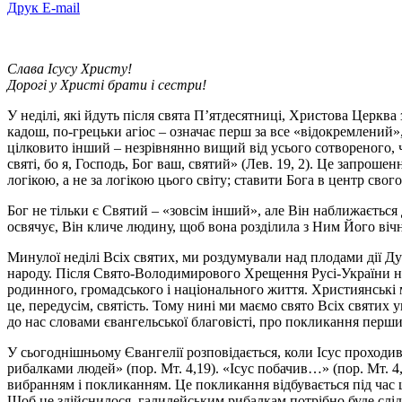
Друк
E-mail
Слава Ісусу Христу!
Дорогі у Христі брати і сестри!
У неділі, які йдуть після свята П’ятдесятниці, Христова Церква
кадош, по-грецьки агіос – означає перш за все «відокремлений
цілковито інший – незрівнянно вищий від усього сотвореного,
святі, бо я, Господь, Бог ваш, святий» (Лев. 19, 2). Це запрош
логікою, а не за логікою цього світу; ставити Бога в центр сво
Бог не тільки є Святий – «зовсім інший», але Він наближається
освячує, Він кличе людину, щоб вона розділила з Ним Його вічну
Минулої неділі Всіх святих, ми роздумували над плодами дії Ду
народу. Після Свято-Володимирового Хрещення Русі-України на
родинного, громадського і національного життя. Християнські м
це, передусім, святість. Тому нині ми маємо свято Всіх святих
до нас словами євангельської благовісті, про покликання перших
У сьогоднішньому Євангелії розповідається, коли Ісус проходив 
рибалками людей» (пор. Мт. 4,19). «Ісус побачив…» (пор. Мт. 4,
вибранням і покликанням. Це покликання відбувається під час щ
Щоб це здійснилося, галилейським рибалкам потрібно буде слі