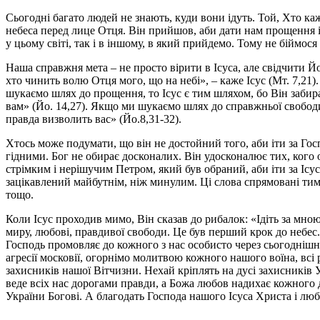
Сьогодні багато людей не знають, куди вони ідуть. Той, Хто каж
небеса перед лице Отця. Він прийшов, аби дати нам прощення і м
у цьому світі, так і в іншому, в який прийдемо. Тому не біймося
Наша справжня мета – не просто вірити в Ісуса, але свідчити 
хто чинить волю Отця мого, що на небі», – каже Ісус (Мт. 7,21)
шукаємо шлях до прощення, то Ісус є тим шляхом, бо Він забир
вам» (Йо. 14,27). Якщо ми шукаємо шлях до справжньої свободи, 
правда визволить вас» (Йо.8,31-32).
Хтось може подумати, що він не достойний того, аби іти за Го
гідними. Бог не обирає досконалих. Він удосконалює тих, кого о
стрімким і нерішучим Петром, який був обраний, аби іти за Ісу
зацікавлений майбутнім, ніж минулим. Ці слова спрямовані тим,
тощо.
Коли Ісус проходив мимо, Він сказав до рибалок: «Ідіть за мною
миру, любові, правдивої свободи. Це був перший крок до небес
Господь промовляє до кожного з нас особисто через сьогоднішнє
агресії московії, огорнімо молитвою кожного нашого воїна, всі
захисників нашої Вітчизни. Нехай кріплять на дусі захисників
веде всіх нас дорогами правди, а Божа любов надихає кожного д
України Богові. А благодать Господа нашого Ісуса Христа і люб