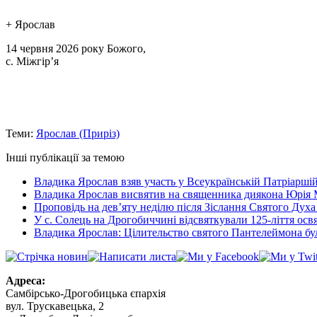
+ Ярослав
14 червня 2026 року Божого,
с. Міжгір’я
Теми:
Ярослав (Приріз)
Інші публікації за темою
Владика Ярослав взяв участь у Всеукраїнській Патріаршій
Владика Ярослав висвятив на священника диякона Юрія 
Проповідь на дев’яту неділю після Зіслання Святого Духа
У с. Солець на Дрогобиччині відсвяткували 125-ліття ос
Владика Ярослав: Цілительство святого Пантелеймона бу
Адреса:
Самбірсько-Дрогобицька єпархія
вул. Трускавецька, 2