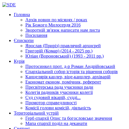
Головна
Архів новин
по місяцях / роках
Рік Божого Милосердя
2016
Зворотній зв'язок
написати нам листа
Посилання
Єпископи
Ярослав (Приріз)
правлячий архиєрей
Григорій (Комар)
(2014 - 2025 рр.)
Юліан (Вороновський)
(1993 - 2011 рр.)
Курія
Протосинкел
прот. д-р Роман Андрійовський
Єпархіальний собор
історія та рішення соборів
Канцелярія
кацлер, віце-канцлер, архіварій
Економат
економ, помічник, референт
Пресвітерська рада
учасники ради
Колегія радників
учасники колегії
Суд
судовий вікарій, судді...
Промотор справедливості
Комісії
голови комісій, діяльність
Територіальний устрій
Герб єпархії
Опис та богословське значення
Мапа єпархії
поділ на деканати
Святині