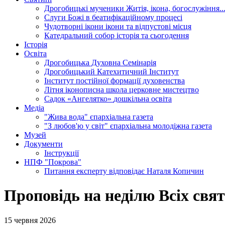
Дрогобицькі мученики
Житія, ікона, богослужіння..
Слуги Божі
в беатифікаційному процесі
Чудотворні ікони
ікони та відпустові місця
Катедральний собор
історія та сьогодення
Історія
Освіта
Дрогобицька Духовна Семінарія
Дрогобицький Катехитичний Інститут
Інститут постійної формації духовенства
Літня іконописна школа
церковне мистецтво
Садок «Ангелятко»
дошкільна освіта
Медіа
"Жива вода"
єпархіальна газета
"З любов'ю у світ"
єпархіальна молодіжна газета
Музей
Документи
Інструкції
НПФ "Покрова"
Питання експерту
відповідає Наталя Копичин
Проповідь на неділю Всіх свят
15 червня 2026