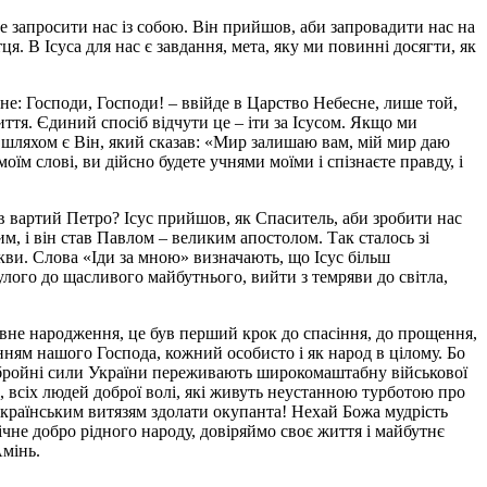
оче запросити нас із собою. Він прийшов, аби запровадити нас на
. В Ісуса для нас є завдання, мета, яку ми повинні досягти, як
не: Господи, Господи! – ввійде в Царство Небесне, лише той,
иття. Єдиний спосіб відчути це – іти за Ісусом. Якщо ми
 шляхом є Він, який сказав: «Мир залишаю вам, мій мир даю
їм слові, ви дійсно будете учнями моїми і спізнаєте правду, і
в вартий Петро? Ісус прийшов, як Спаситель, аби зробити нас
им, і він став Павлом – великим апостолом. Так сталось зі
кви. Слова «Іди за мною» визначають, що Ісус більш
улого до щасливого майбутнього, вийти з темряви до світла,
уховне народження, це був перший крок до спасіння, до прощення,
нням нашого Господа, кожний особисто і як народ в цілому. Бо
, збройні сили України переживають широкомаштабну військової
, всіх людей доброї волі, які живуть неустанною турботою про
українським витязям здолати окупанта! Нехай Божа мудрість
чне добро рідного народу, довіряймо своє життя і майбутнє
Амінь.