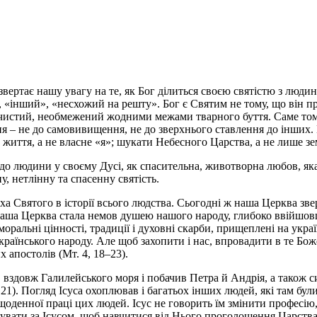
 звертає нашу увагу на те, як Бог ділиться своєю святістю з люд
», «інший», «несхожий на решту». Бог є Святим не тому, що він 
 чистий, необмежений жодними межами тварного буття. Саме тому
ення – не до самовивищення, не до зверхнього ставлення до інших.
го життя, а не власне «я»; шукати Небесного Царства, а не лише з
 до людини у своєму Дусі, як спасительна, животворна любов, яка
, нетлінну та спасенну святість.
ха Святого в історії всього людства. Сьогодні ж наша Церква зве
ша Церква стала немов душею нашого народу, глибоко ввійшовши
оральні цінності, традиції і духовні скарби, прищеплені на укра
 українського народу. Але щоб захопити і нас, впровадити в те Бо
 апостолів (Мт. 4, 18–23).
вздовж Галилейського моря і побачив Петра й Андрія, а також син
21). Погляд Ісуса охоплював і багатьох інших людей, які там бул
оденної праці цих людей. Ісус не говорить їм змінити професію, 
дувати за Ісусом, щоб навчитися від Нього проголошення Царств