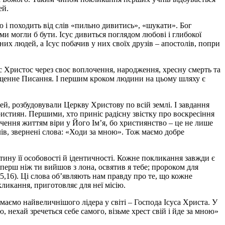
ей.
 і походить від слів «пильно дивитись», «шукати». Бог
 ми могли б бути. Ісус дивиться поглядом любові і глибокої
х людей, а Ісус побачив у них своїх друзів – апостолів, попри
с Христос через своє воплочення, народження, хресну смерть та
вященне Писання. І першим кроком людини на цьому шляху є
, розбудовували Церкву Христову по всій землі. І завдання
ристиян. Першими, хто приніс радісну звістку про воскресіння
дчення життям віри у Його Ім’я, бо християнство – це не лише
олів, звернені слова: «Ходи за мною». Тож маємо добре
тину її особовості й ідентичності. Кожне покликання завжди є
 перш ніж ти вийшов з лона, освятив я тебе; пророком для
 15,16). Ці слова об’являють нам правду про те, що кожне
икання, приготовляє для неї місію.
аємо найвеличнішого лідера у світі – Господа Ісуса Христа. У
 нехай зречеться себе самого, візьме хрест свій і йде за мною»