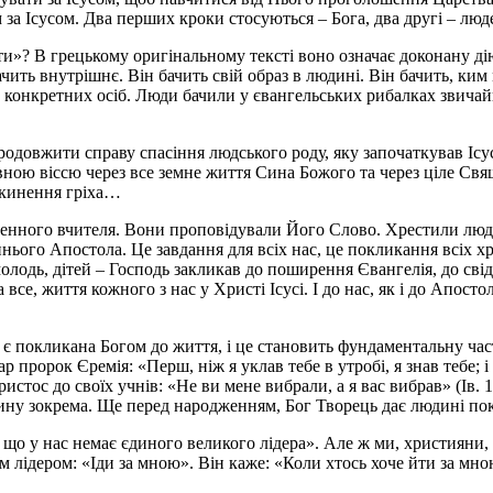
 за Ісусом. Два перших кроки стосуються – Бога, два другі – люд
»? В грецькому оригінальному тексті воно означає доконану дію
ачить внутрішнє. Він бачить свій образ в людині. Він бачить, ким
конкретних осіб. Люди бачили у євангельських рибалках звичайни
одовжити справу спасіння людського роду, яку започаткував Ісу
овною віссю через все земне життя Сина Божого та через ціле С
ідкинення гріха…
енного вчителя. Вони проповідували Його Слово. Хрестили людей
нього Апостола. Це завдання для всіх нас, це покликання всіх х
молодь, дітей – Господь закликав до поширення Євангелія, до сві
все, життя кожного з нас у Христі Ісусі. І до нас, як і до Апост
а є покликана Богом до життя, і це становить фундаментальну час
пророк Єремія: «Перш, ніж я уклав тебе в утробі, я знав тебе; і
ристос до своїх учнів: «Не ви мене вибрали, а я вас вибрав» (Ів.
ну зокрема. Ще перед народженням, Бог Творець дає людині покл
що у нас немає єдиного великого лідера». Але ж ми, християни, м
лідером: «Іди за мною». Він каже: «Коли хтось хоче йти за мною,