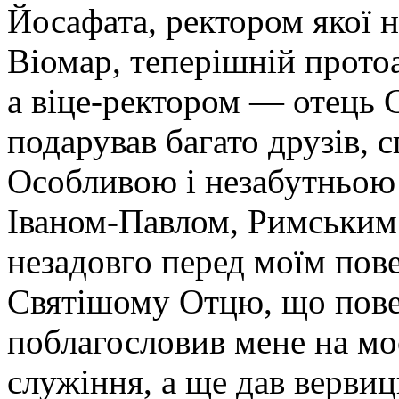
Йосафата, ректором якої на
Віомар, теперішній прото
а віце-ректором — отець 
подарував багато друзів, с
Особливою і незабутньою 
Іваном-Павлом, Римським 
незадовго перед моїм пове
Святішому Отцю, що повер
поблагословив мене на м
служіння, а ще дав верви