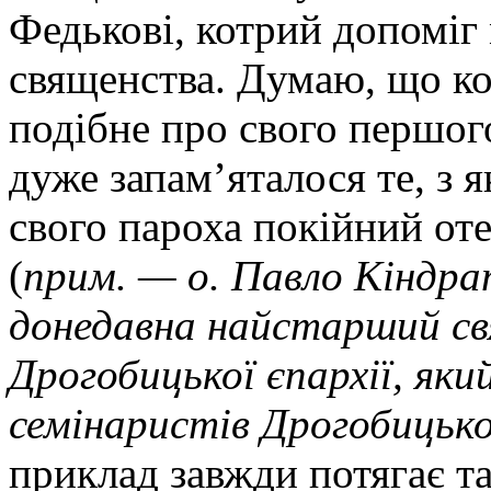
Федькові, котрий допоміг 
священства. Думаю, що к
подібне про свого першог
дуже запам’яталося те, з
свого пароха покійний от
(
прим. — о. Павло Кіндр
донедавна найстарший св
Дрогобицької єпархії, яки
семінаристів Дрогобицької
приклад завжди потягає т