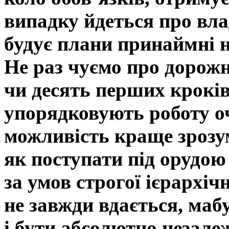
випадку йдеться про вла
будує плани принаймні 
Не раз чуємо про дорожн
чи десять перших кроків
упорядковують роботу оч
можливість краще зрозум
як поступати під орудою
за умов строгої ієрархіч
не завжди вдається, маб
і бути абсолютно незале