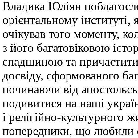
Владика Юліян поблагосл
орієнтальному інституті,
очікував того моменту, к
з його багатовіковою іст
спадщиною та причастити
досвіду, сформованого ба
починаючи від апостольсь
подивитися на наші украї
і релігійно-культурного ж
попередники, що любили 