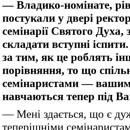
— Владико-номінате, рів
постукали у двері ректо
семінарії Святого Духа,
складати вступні іспити.
за тим, як це роблять ін
порівняння, то що спіль
семінаристами — вашими
навчаються тепер під В
— Мені здається, що є ду
теперішніми семінаристам