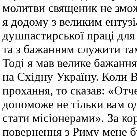
молитви священик не змож
я додому з великим ентуз
душпастирської праці для 
та з бажанням служити та
Тоді я мав велике бажанн
на Східну Україну. Коли 
прохання, то сказав: «Отче
допоможе не тільки вам о
стати місіонерами». За ко
повернення з Риму мене 