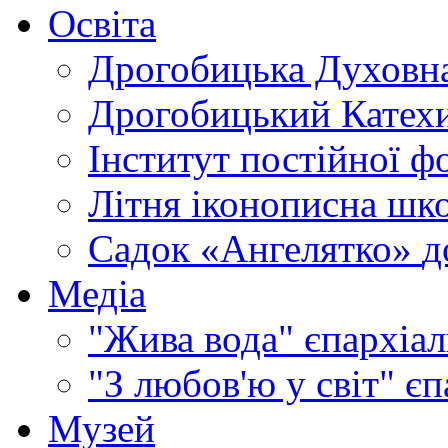
Освіта
Дрогобицька Духовна
Дрогобицький Катехи
Інститут постійної ф
Літня іконописна шк
Садок «Ангелятко»
д
Медіа
"Жива вода"
єпархіал
"З любов'ю у світ"
єп
Музей