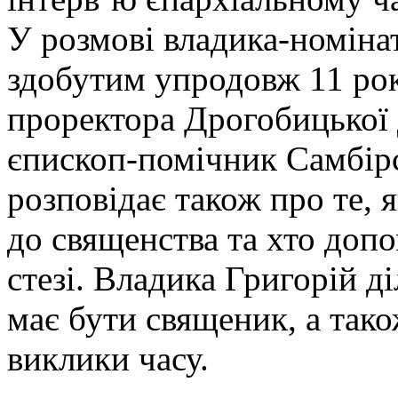
У розмові владика-номінат
здобутим упродовж 11 рок
проректора Дрогобицької 
єпископ-помічник Самбірс
розповідає також про те, 
до священства та хто доп
стезі. Владика Григорій д
має бути священик, а тако
виклики часу.