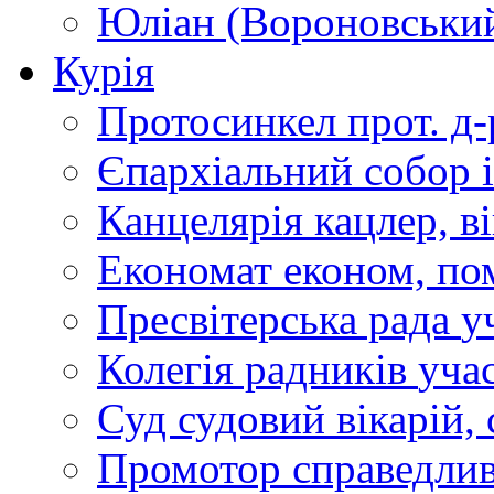
Юліан (Вороновськи
Курія
Протосинкел
прот. д
Єпархіальний собор
Канцелярія
кацлер, в
Економат
економ, по
Пресвітерська рада
у
Колегія радників
учас
Суд
судовий вікарій, с
Промотор справедлив