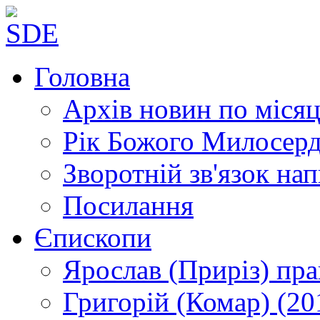
Головна
Архів новин
по місяц
Рік Божого Милосер
Зворотній зв'язок
нап
Посилання
Єпископи
Ярослав (Приріз)
пра
Григорій (Комар)
(20