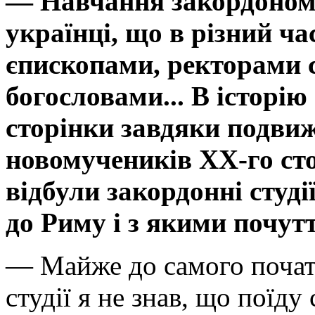
— Навчання закордоном
українці, що в різний ча
єпископами, ректорами 
богословами... В історі
сторінки завдяки подви
новомучеників ХХ-го сто
відбули закордонні студі
до Риму і з якими почут
— Майже до самого початк
студії я не знав, що поїду