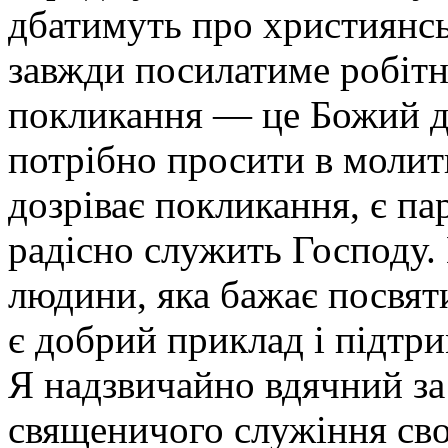
дбатимуть про християнсь
завжди посилатиме робітн
покликання — це Божий да
потрібно просити в молит
дозріває покликання, є па
радісно служить Господу.
людини, яка бажає посвяти
є добрий приклад і підтр
Я надзвичайно вдячний за
священичого служіння сво