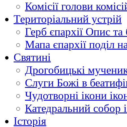
Комісії
голови комісі
Територіальний устрій
Герб єпархії
Опис та 
Мапа єпархії
поділ н
Святині
Дрогобицькі мучени
Слуги Божі
в беатиф
Чудотворні ікони
іко
Катедральний собор
Історія