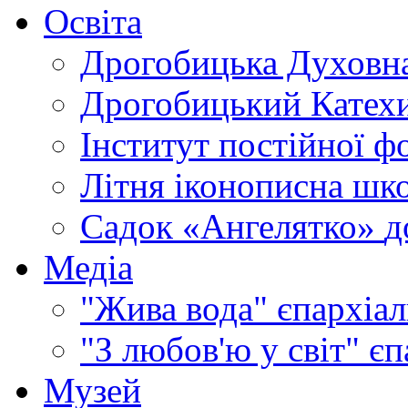
Освіта
Дрогобицька Духовна
Дрогобицький Катехи
Інститут постійної ф
Літня іконописна шк
Садок «Ангелятко»
д
Медіа
"Жива вода"
єпархіал
"З любов'ю у світ"
єп
Музей