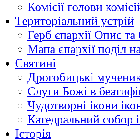
Комісії
голови комісі
Територіальний устрій
Герб єпархії
Опис та 
Мапа єпархії
поділ н
Святині
Дрогобицькі мучени
Слуги Божі
в беатиф
Чудотворні ікони
іко
Катедральний собор
Історія