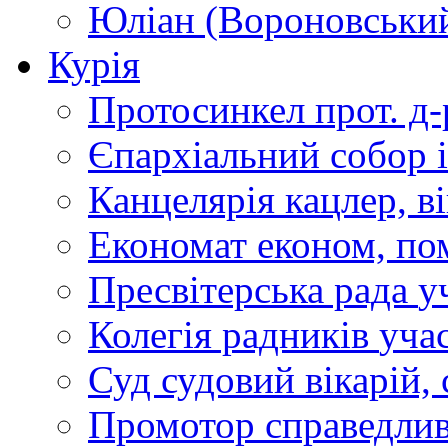
Юліан (Вороновськи
Курія
Протосинкел
прот. д
Єпархіальний собор
Канцелярія
кацлер, в
Економат
економ, по
Пресвітерська рада
у
Колегія радників
учас
Суд
судовий вікарій, с
Промотор справедлив