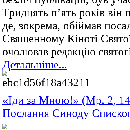
Тридцять п’ять років він 
де, зокрема, обіймав поса
Священному Кіноті Святої
очолював редакцію святог
Детальніше...
«Іди за Мною!» (Мр. 2, 14
Послання Синоду Єписко