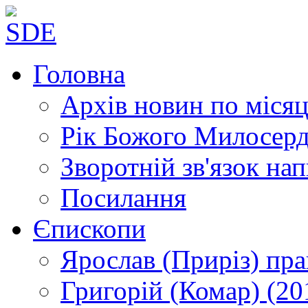
Головна
Архів новин
по місяц
Рік Божого Милосер
Зворотній зв'язок
нап
Посилання
Єпископи
Ярослав (Приріз)
пра
Григорій (Комар)
(20