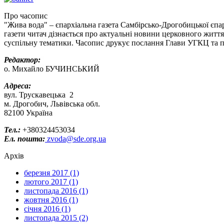
Про часопис
"Жива вода" – єпархіальна газета Самбірсько-Дрогобицької єпар
газети читач дізнається про актуальні новини церковного життя
суспільну тематики. Часопис друкує послання Глави УГКЦ та пр
Редактор:
о. Михайло БУЧИНСЬКИЙ
Адреса:
вул. Трускавецька 2
м. Дрогобич, Львівська обл.
82100 Україна
Тел.:
+380324453034
Ел. пошта:
zvoda@sde.org.ua
Архів
березня 2017 (1)
лютого 2017 (1)
листопада 2016 (1)
жовтня 2016 (1)
січня 2016 (1)
листопада 2015 (2)