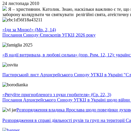
24 листопада 2010
Я – християнин. Католик. Знаю, наскільки важливо є те, що в
заборону колядувати чи святкувати релігійні свята, атеїстичну
«Іди за Мною!» (Мр. 2, 14)
Послання Синоду Єпископів УГКЦ 2026 року
«В надії витривала, в любові сильна» (пор. Рим. 12, 12): укра
Пастирський лист Архиєрейського Синоду УГКЦ в Україні "Сло
«Рятуйте пригнобленого з руки гнобителя» (Єр. 22, 3)
Послання Архиєрейського Синоду УГКЦ в Україні щодо війни т
Розпорядження владика Ярослава щодо поведінки духовен
Розпорядження в справі діяльності рухів та груп на території 