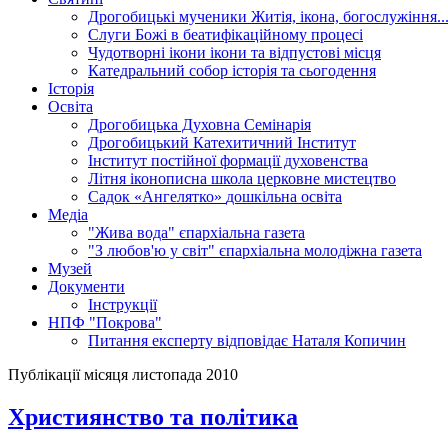
Дрогобицькі мученики
Житія, ікона, богослужіння..
Слуги Божі
в беатифікаційному процесі
Чудотворні ікони
ікони та відпустові місця
Катедральний собор
історія та сьогодення
Історія
Освіта
Дрогобицька Духовна Семінарія
Дрогобицький Катехитичний Інститут
Інститут постійної формації духовенства
Літня іконописна школа
церковне мистецтво
Садок «Ангелятко»
дошкільна освіта
Медіа
"Жива вода"
єпархіальна газета
"З любов'ю у світ"
єпархіальна молодіжна газета
Музей
Документи
Інструкції
НПФ "Покрова"
Питання експерту
відповідає Наталя Копичин
Публікації місяця листопада 2010
Християнство та політика