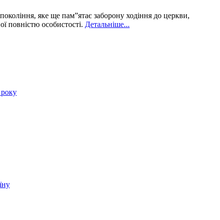
 покоління, яке ще пам”ятає заборону ходіння до церкви,
ної повністю особистості.
Детальніше...
 року
їну