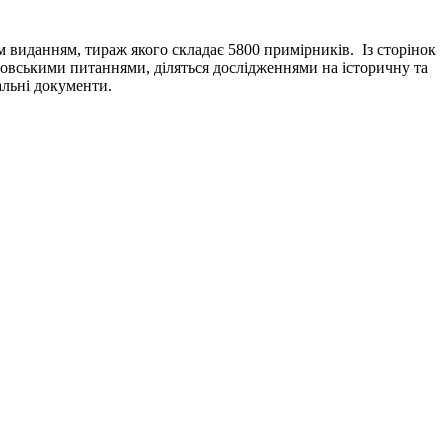
м виданням, тираж якого складає 5800 примірників. Із сторінок
словськими питаннями, діляться дослідженнями на історичну та
альні документи.