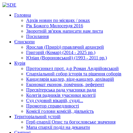
Головна
Архів новин
по місяцях / роках
Рік Божого Милосердя
2016
Зворотній зв'язок
написати нам листа
Посилання
Єпископи
Ярослав (Приріз)
правлячий архиєрей
Григорій (Комар)
(2014 - 2025 рр.)
Юліан (Вороновський)
(1993 - 2011 рр.)
Курія
Протосинкел
прот. д-р Роман Андрійовський
Єпархіальний собор
історія та рішення соборів
Канцелярія
кацлер, віце-канцлер, архіварій
Економат
економ, помічник, референт
Пресвітерська рада
учасники ради
Колегія радників
учасники колегії
Суд
судовий вікарій, судді...
Промотор справедливості
Комісії
голови комісій, діяльність
Територіальний устрій
Герб єпархії
Опис та богословське значення
Мапа єпархії
поділ на деканати
Святині