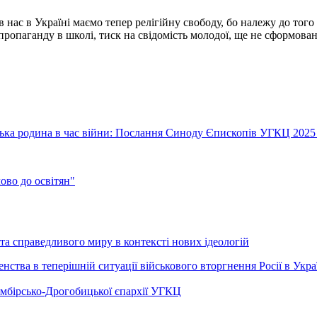
 нас в Україні маємо тепер релігійну свободу, бо належу до того
 пропаганду в школі, тиск на свідомість молодої, ще не сформова
їнська родина в час війни: Послання Синоду Єпископів УГКЦ 2025
во до освітян"
а справедливого миру в контексті нових ідеологій
ства в теперішній ситуації військового вторгнення Росії в Укра
Самбірсько-Дрогобицької єпархії УГКЦ