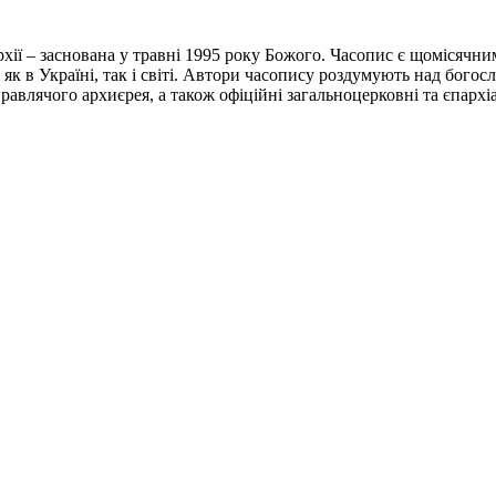
хії – заснована у травні 1995 року Божого. Часопис є щомісячни
 як в Україні, так і світі. Автори часопису роздумують над бого
авлячого архиєрея, а також офіційні загальноцерковні та єпархі