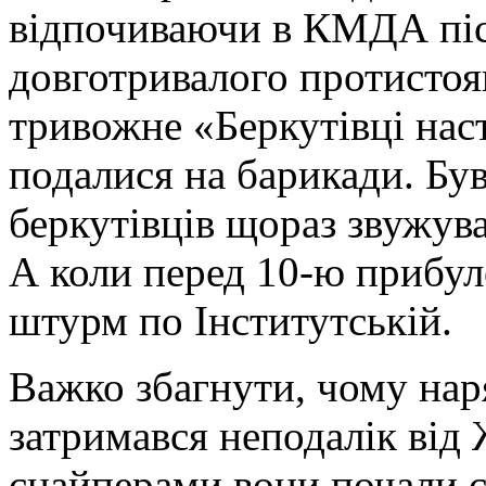
відпочиваючи в КМДА пі
довготривалого протистоя
тривожне «Беркутівці нас
подалися на барикади. Бу
беркутівців щораз звужува
А коли перед 10-ю прибул
штурм по Інститутській.
Важко збагнути, чому наря
затримався неподалік від 
снайперами вони почали с