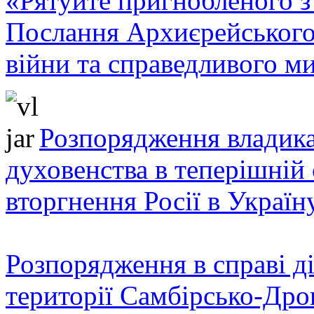
«Рятуйте пригнобленого з 
Послання Архиєрейського
війни та справедливого ми
Розпорядження владика
духовенства в теперішній 
вторгнення Росії в Україн
Розпорядження в справі ді
території Самбірсько-Дро