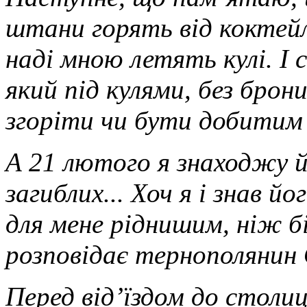
штани горять від коктейл
наді мною летять кулі. І с
який під кулями, без брон
згоріти чи бути добитим
А 21 лютого я знаходжу 
загиблих... Хоч я і знав йо
для мене ріднишим, ніж бі
розповідає тернополянин 
Перед від’їздом до столиц