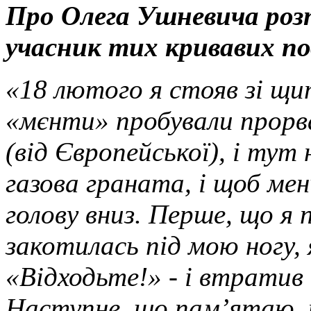
Про Олега Ушневича роз
учасник тих кривавих по
«18 лютого я стояв зі щи
«мєнти» пробували прорв
(від Європейської), і ту
газова граната, і щоб мен
голову вниз. Перше, що я 
закотилась під мою ногу,
«Відходьте!» - і втратив 
Наступне, що пам’ятаю, це