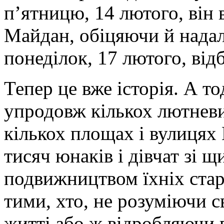
п’ятницю, 14 лютого, він 
Майдан, обіцяючи й надал
понеділок, 17 лютого, від
Тепер це вже історія. А тод
упродовж кількох лютневи
кількох площах і вулицях
тисяч юнаків і дівчат зі 
подвижництвом їхніх стар
тими, хто, не розуміючи с
житті або ж відробляючи 