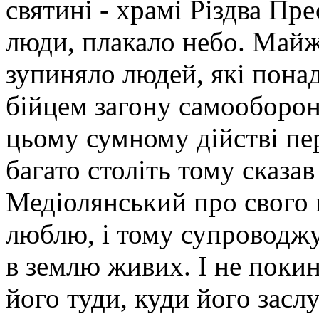
святині - храмі Різдва Пр
люди, плакало небо. Майж
зупиняло людей, які пона
бійцем загону самооборон
цьому сумному дійстві пер
багато століть тому сказа
Медіолянський про свого 
люблю, і тому супроводж
в землю живих. І не поки
його туди, куди його заслу