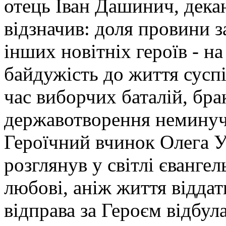
отець Іван Дашинич, декан
відзначив: доля провини 
інших новітніх героїв - н
байдужість до життя суспі
час виборчих баталій, бра
державотворення неминуче
Героїчний вчинок Олега 
розглянув у світлі єванге
любові, аніж життя віддат
відправа за Героєм відбула