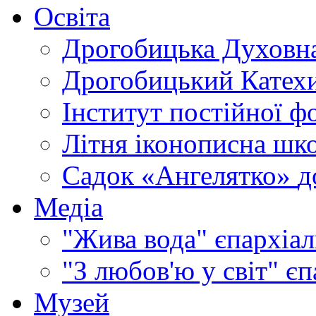
Освіта
Дрогобицька Духовна
Дрогобицький Катехи
Інститут постійної ф
Літня іконописна шк
Садок «Ангелятко»
д
Медіа
"Жива вода"
єпархіал
"З любов'ю у світ"
єп
Музей