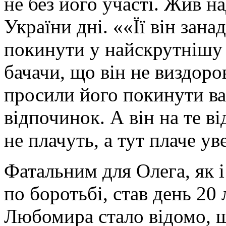
не без його участі. Жив н
України дні. ««Її він зан
покинути у найскрутнішу 
бачачи, що він не виздоро
просили його покинути вар
відпочинок. А він на те в
не плачуть, а тут плаче ув
Фатальним для Олега, як і
по боротьбі, став день 20 
Любомира стало відомо, що