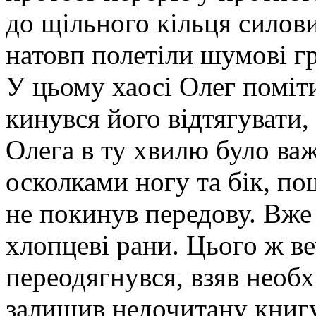
до щільного кільця силови
натовп полетіли шумові гр
У цьому хаосі Олег поміти
кинувся його відтягувати,
Олега в ту хвилю було важ
осколками ногу та бік, по
не покинув передову. Вже
хлопцеві рани. Цього ж в
переодягнувся, взяв необ
залишив недочитану книгу