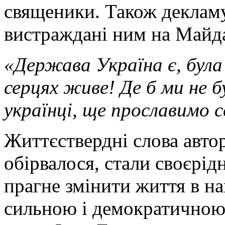
священики. Також декламу
вистраждані ним на Майда
«Держава Україна є, була і
серцях живе! Де б ми не б
українці, ще прославимо с
Життєствердні слова автор
обірвалося, стали своєрід
прагне змінити життя в на
сильною і демократичною