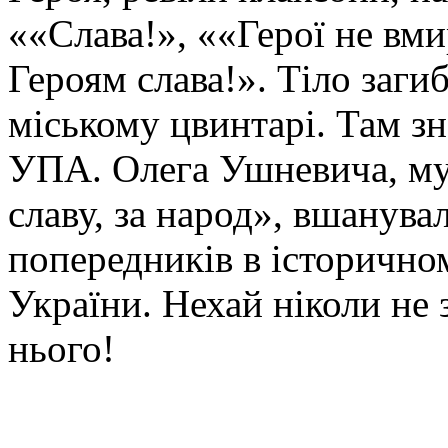
««Слава!», ««Герої не вми
Героям слава!». Тіло заги
міському цвинтарі. Там з
УПА. Олега Ушневича, муж
славу, за народ», вшанувал
попередників в історично
України. Нехай ніколи не 
нього!