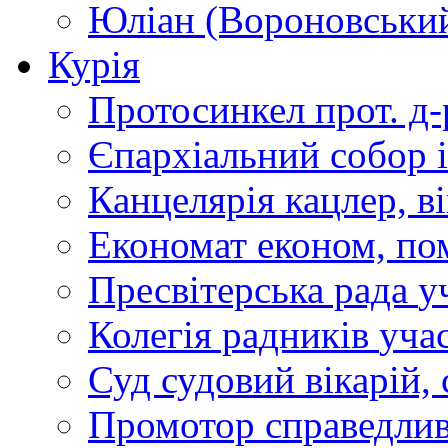
Юліан (Вороновськи
Курія
Протосинкел
прот. д
Єпархіальний собор
Канцелярія
кацлер, в
Економат
економ, по
Пресвітерська рада
у
Колегія радників
учас
Суд
судовий вікарій, с
Промотор справедлив