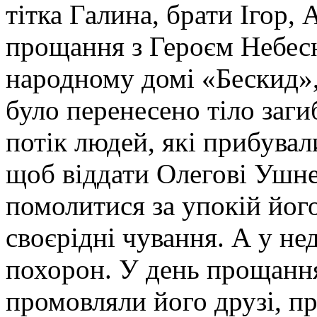
тітка Галина, брати Ігор, 
прощання з Героєм Небесн
народному домі «Бескид»,
було перенесено тіло заг
потік людей, які прибувал
щоб віддати Олегові Ушне
помолитися за упокій йог
своєрідні чування. А у не
похорон. У день прощанн
промовляли його друзі, п