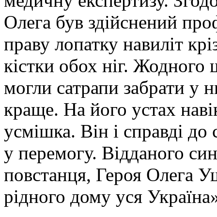
медичну експертизу. Згодо
Олега був здійснений про
праву лопатку навиліт крі
кістки обох ніг. Жодного 
могли сатрапи забрати у н
краще. На його устах наві
усмішка. Він і справді до
у перемогу. Відданого си
повстанця, Героя Олега 
рідного дому уся Україна»