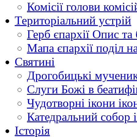
Комісії
голови комісі
Територіальний устрій
Герб єпархії
Опис та 
Мапа єпархії
поділ н
Святині
Дрогобицькі мучени
Слуги Божі
в беатиф
Чудотворні ікони
іко
Катедральний собор
Історія