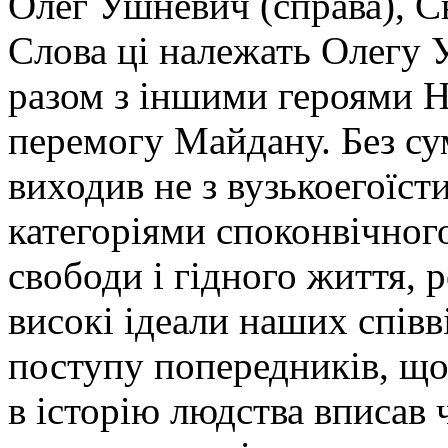
Олег Ушневич (справа), С
Слова ці належать Олегу 
разом з іншими героями Н
перемогу Майдану. Без сум
виходив не з вузькоегоїст
категоріями споконвічног
свободи і гідного життя, 
високі ідеали наших спів
поступу попередників, що 
в історію людства вписав 