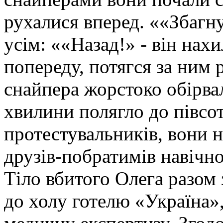
рухалися вперед. ««Збагн
усім: ««Назад!» - він нах
попереду, потягся за ним 
снайпера жорстоко обірвал
хвилини полягло до півсот
протестувальників, вони н
друзів-побратимів навічно
Тіло вбитого Олега разом
до холу готелю «Україна»,