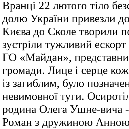
Вранці 22 лютого тіло бе
долю України привезли до
Києва до Сколе творили 
зустріли тужливий ескорт 
ГО «Майдан», представник
громади. Лице і серце ко
із загиблим, було позначе
невимовної туги. Осирот
родина Олега Ушне-вича -
Роман з дружиною Анною, 