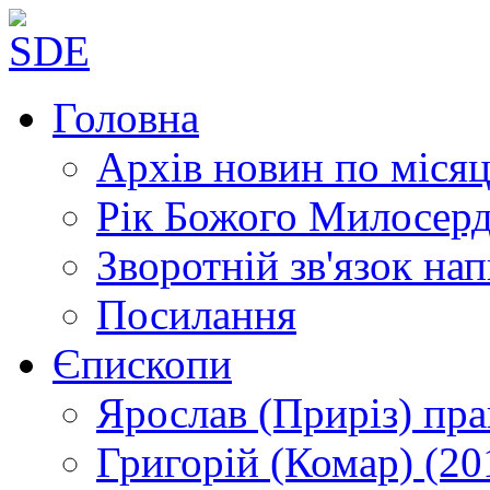
Головна
Архів новин
по місяц
Рік Божого Милосер
Зворотній зв'язок
нап
Посилання
Єпископи
Ярослав (Приріз)
пра
Григорій (Комар)
(20