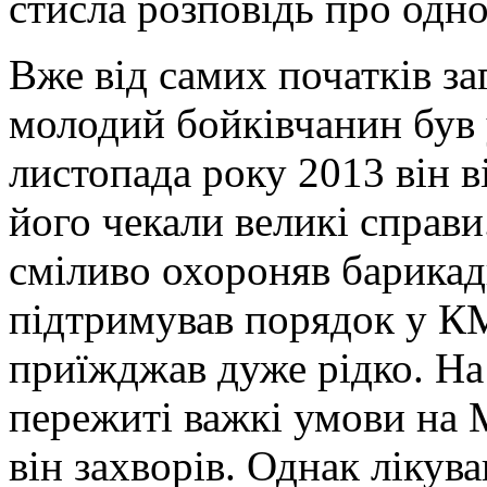
стисла розповідь про одно
Вже від самих початків за
молодий бойківчанин був у
листопада року 2013 він в
його чекали великі справи
сміливо охороняв барикад
підтримував порядок у К
приїжджав дуже рідко. На
пережиті важкі умови на 
він захворів. Однак лікув