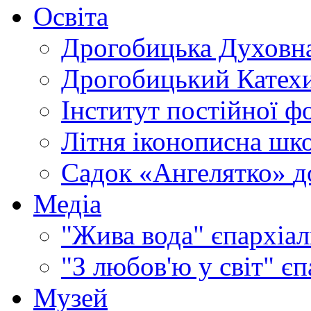
Освіта
Дрогобицька Духовна
Дрогобицький Катехи
Інститут постійної ф
Літня іконописна шк
Садок «Ангелятко»
д
Медіа
"Жива вода"
єпархіал
"З любов'ю у світ"
єп
Музей