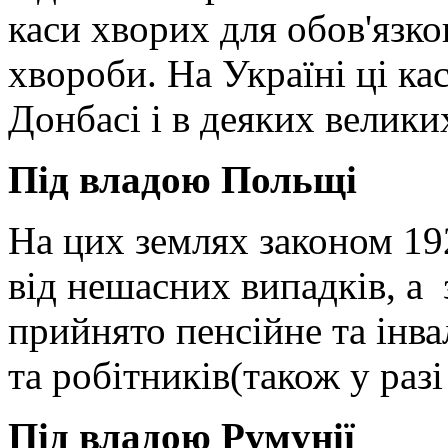
каси хворих для обов'язко
хвороби. На Україні ці ка
Донбасі і в деяких велики
Під владою Польщі
На цих землях законом 1
від нешасних випадків, а 
прийнято пенсійне та інв
та робітників(також у разі
Під владою Румунії