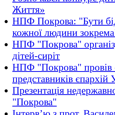
Життя»
НПФ Покрова: "Бути бі
кожної людини зокрема
НПФ "Покрова" організ
дітей-сиріт
НПФ "Покрова" провів с
представників єпархій
Презентація недержавн
"Покрова"
Інтерв’ю з прот. Васил