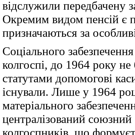
відслужили передбачену за
Окремим видом пенсій є пе
призначаються за особлив
Соціального забезпеченн
колгоспі, до 1964 року не
статутами допомогові каси
існували. Лише у 1964 ро
матеріального забезпечення
централізований союзний 
колгоспників, що формуєть