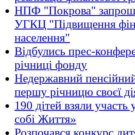
НПФ "Покрова" запрошу
УГКЦ "Підвищення фіна
населення"
Відбулись прес-конфер
річниці фонду
Недержавний пенсійний
першу річницю своєї ді
190 дітей взяли участь
собі Життя»
Розпочався конкурс ди