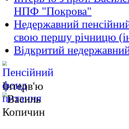
НПФ "Покрова"
Недержавний пенсійний
свою першу річницю (і
Відкритий недержавний
Інтерв'ю