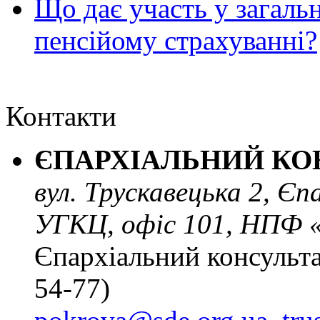
Що дає участь у загал
пенсійому страхуванні?
Контакти
ЄПАРХІАЛЬНИЙ КО
вул. Трускавецька 2, Є
УГКЦ, офіс 101, НПФ 
Єпархіальний консульта
54-77)