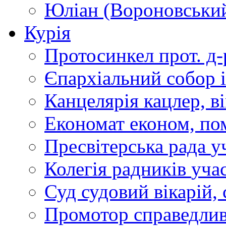
Юліан (Вороновськи
Курія
Протосинкел
прот. д
Єпархіальний собор
Канцелярія
кацлер, в
Економат
економ, по
Пресвітерська рада
у
Колегія радників
учас
Суд
судовий вікарій, с
Промотор справедлив