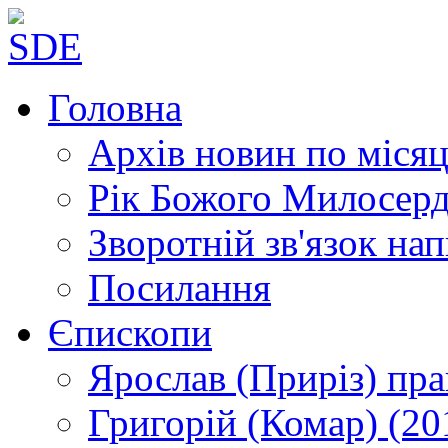
Головна
Архів новин
по місяц
Рік Божого Милосер
Зворотній зв'язок
нап
Посилання
Єпископи
Ярослав (Приріз)
пра
Григорій (Комар)
(20