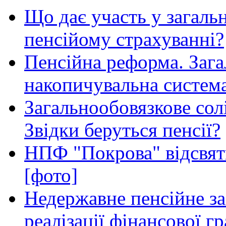
Що дає участь у загал
пенсійому страхуванні?
Пенсійна реформа. Зага
накопичувальна систем
Загальнообовязкове сол
Звідки беруться пенсії?
НПФ "Покрова" відсвятк
[фото]
Недержавне пенсійне з
реалізації фінансової г