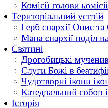
Комісії
голови комісі
Територіальний устрій
Герб єпархії
Опис та 
Мапа єпархії
поділ н
Святині
Дрогобицькі мучени
Слуги Божі
в беатиф
Чудотворні ікони
іко
Катедральний собор
Історія