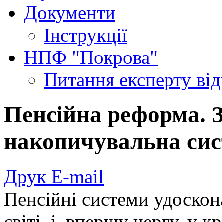
Документи
Інструкції
НПФ "Покрова"
Питання експерту
ві
Пенсійна реформа. 
накопичувальна си
Друк
E-mail
Пенсійні системи удоско
світі, і, впершу чергу, у 