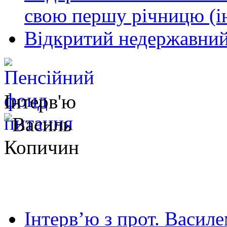
свою першу річницю (і
Відкритий недержавний
Інтерв'ю
Інтерв’ю з прот. Васил