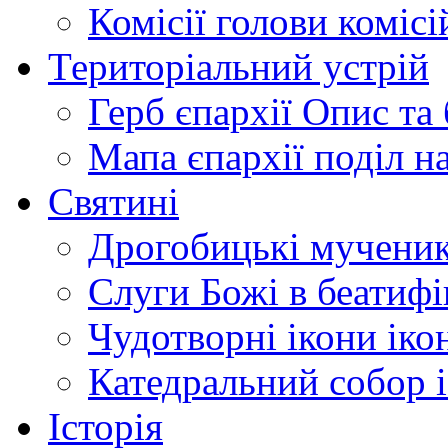
Комісії
голови комісі
Територіальний устрій
Герб єпархії
Опис та 
Мапа єпархії
поділ н
Святині
Дрогобицькі мучени
Слуги Божі
в беатиф
Чудотворні ікони
іко
Катедральний собор
Історія