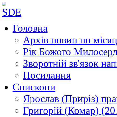
Головна
Архів новин
по місяц
Рік Божого Милосер
Зворотній зв'язок
нап
Посилання
Єпископи
Ярослав (Приріз)
пра
Григорій (Комар)
(20