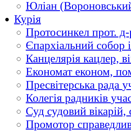
Юліан (Вороновськи
Курія
Протосинкел
прот. д
Єпархіальний собор
Канцелярія
кацлер, в
Економат
економ, по
Пресвітерська рада
у
Колегія радників
учас
Суд
судовий вікарій, с
Промотор справедлив