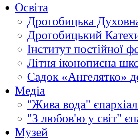
Освіта
Дрогобицька Духовна
Дрогобицький Катехи
Інститут постійної ф
Літня іконописна шк
Садок «Ангелятко»
д
Медіа
"Жива вода"
єпархіал
"З любов'ю у світ"
єп
Музей