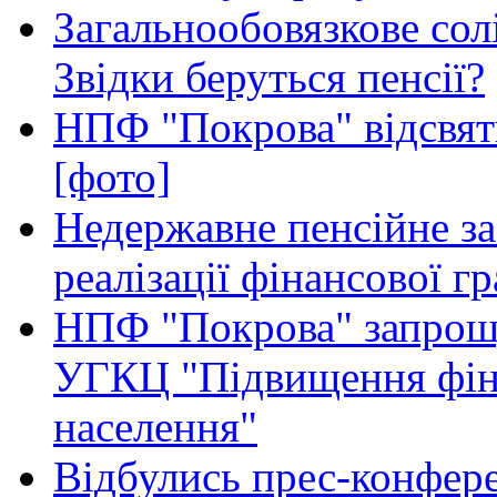
Загальнообовязкове сол
Звідки беруться пенсії?
НПФ "Покрова" відсвятк
[фото]
Недержавне пенсійне з
реалізації фінансової г
НПФ "Покрова" запрошу
УГКЦ "Підвищення фіна
населення"
Відбулись прес-конфер