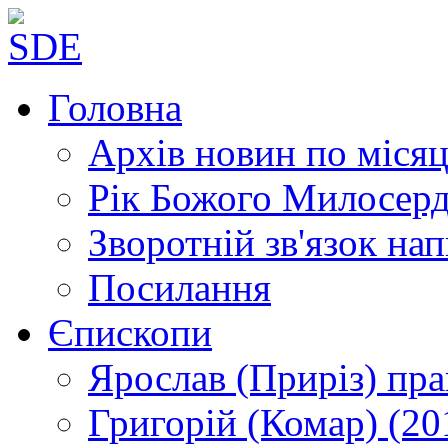
Головна
Архів новин
по місяц
Рік Божого Милосер
Зворотній зв'язок
нап
Посилання
Єпископи
Ярослав (Приріз)
пра
Григорій (Комар)
(20