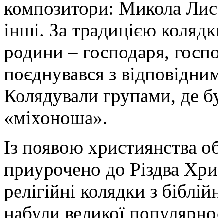
композитори: Микола Лисе
інші. За традицією колядк
родини – господаря, госпо
поєднувався з відповідни
Колядували групами, де б
«міхоноша».
Із появою християнства о
приурочено до Різдва Хри
релігійні колядки з біблі
набули великої популярнос