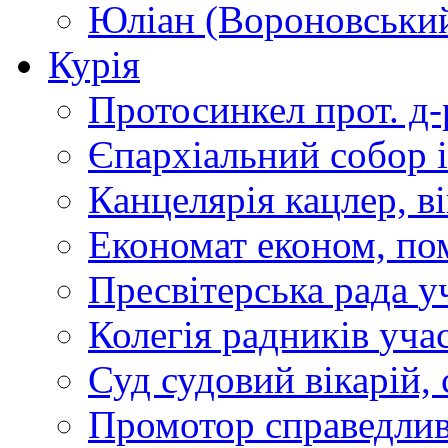
Юліан (Вороновськи
Курія
Протосинкел
прот. д
Єпархіальний собор
Канцелярія
кацлер, в
Економат
економ, по
Пресвітерська рада
у
Колегія радників
учас
Суд
судовий вікарій, с
Промотор справедлив