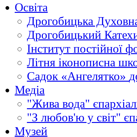
Освіта
Дрогобицька Духовна
Дрогобицький Катехи
Інститут постійної ф
Літня іконописна шк
Садок «Ангелятко»
д
Медіа
"Жива вода"
єпархіал
"З любов'ю у світ"
єп
Музей