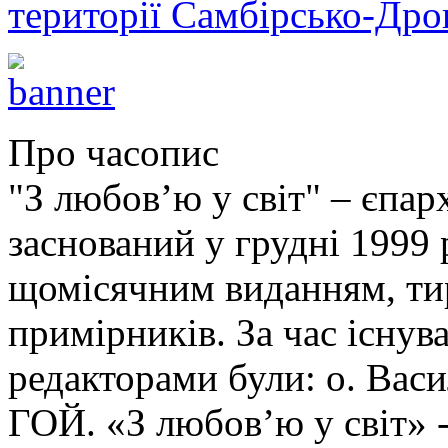
території Самбірсько-Дро
Про часопис
"З любов’ю у світ" – єпа
заснований у грудні 1999 
щомісячним виданням, ти
примірників. За час існув
редакторами були: о. Ва
ГОЙ. «З любов’ю у світ» -