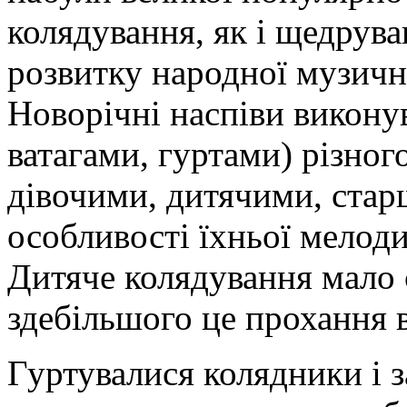
колядування, як і щедрува
розвитку народної музично
Новорічні наспіви викону
ватагами, гуртами) різног
дівочими, дитячими, старш
особливості їхньої мелоди
Дитяче колядування мал
здебільшого це прохання 
Гуртувалися колядники і 