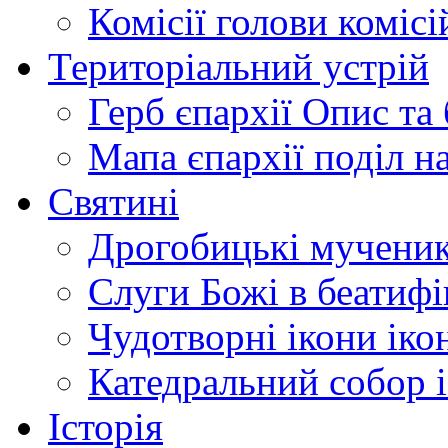
Комісії
голови комісі
Територіальний устрій
Герб єпархії
Опис та 
Мапа єпархії
поділ н
Святині
Дрогобицькі мучени
Слуги Божі
в беатиф
Чудотворні ікони
іко
Катедральний собор
Історія