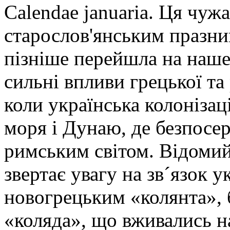
Calendae januaria. Ця чужа
старослов'янським празни
пізніше перейшла на наше
сильні впливи грецької та 
коли українська колонізац
моря і Дунаю, де безпосер
римським світом. Відоми
звертає увагу на зв´язок у
новогрецьким «колянта», 
«коляда», що вживались н