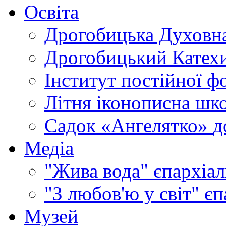
Освіта
Дрогобицька Духовна
Дрогобицький Катехи
Інститут постійної ф
Літня іконописна шк
Садок «Ангелятко»
д
Медіа
"Жива вода"
єпархіал
"З любов'ю у світ"
єп
Музей