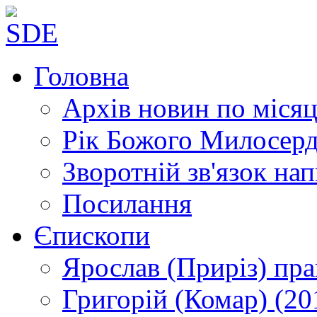
Головна
Архів новин
по місяц
Рік Божого Милосер
Зворотній зв'язок
нап
Посилання
Єпископи
Ярослав (Приріз)
пра
Григорій (Комар)
(20