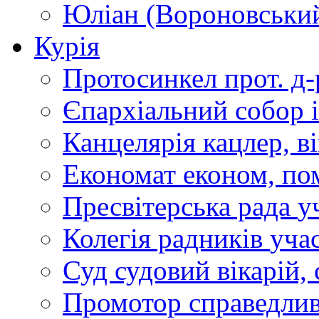
Юліан (Вороновськи
Курія
Протосинкел
прот. д
Єпархіальний собор
Канцелярія
кацлер, в
Економат
економ, по
Пресвітерська рада
у
Колегія радників
учас
Суд
судовий вікарій, с
Промотор справедлив