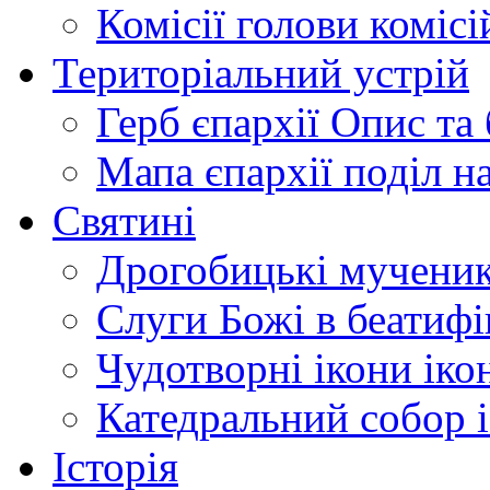
Комісії
голови комісі
Територіальний устрій
Герб єпархії
Опис та 
Мапа єпархії
поділ н
Святині
Дрогобицькі мучени
Слуги Божі
в беатиф
Чудотворні ікони
іко
Катедральний собор
Історія