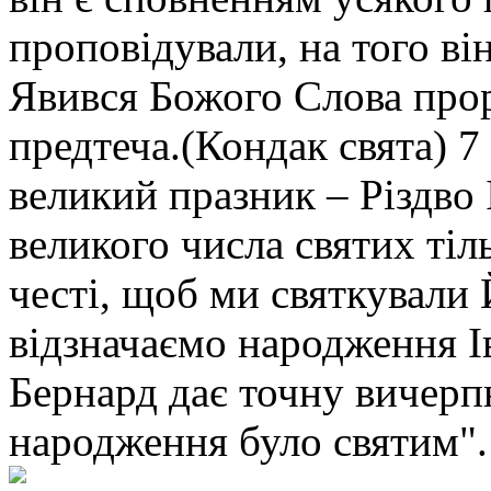
проповідували, на того ві
Явився Божого Слова прор
предтеча.(Кондак свята) 7
великий празник – Різдво 
великого числа святих тіл
честі, щоб ми святкували
відзначаємо народження І
Бернард дає точну вичерпн
народження було святим"