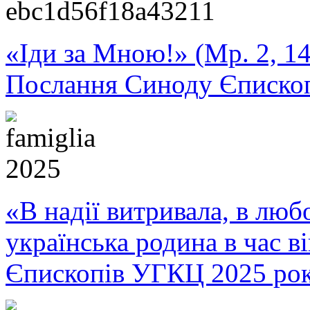
«Іди за Мною!» (Мр. 2, 14
Послання Синоду Єписко
«В надії витривала, в любо
українська родина в час 
Єпископів УГКЦ 2025 ро