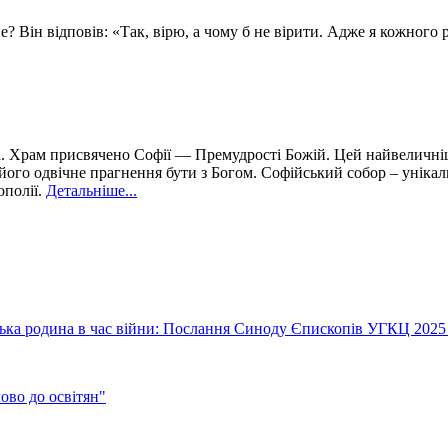
 Він відповів: «Так, вірю, а чому б не вірити. Адже я кожного ра
а. Храм присвячено Софії — Премудрості Божій. Цей найвеличніш
, його одвічне прагнення бути з Богом. Софійський собор – унікаль
ополії.
Детальніше...
їнська родина в час війни: Послання Синоду Єпископів УГКЦ 2025
во до освітян"