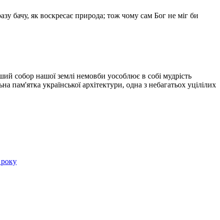
зу бачу, як воскресає природа; тож чому сам Бог не міг би
ий собор нашої землі немовби уособлює в собі мудрість
на пам'ятка української архітектури, одна з небагатьох уцілілих
 року