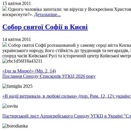
15 квітня 2011
Одного чоловіка запитали: чи віруєш у Воскресіння Христове?
воскреснути?».
Детальніше...
Собор святої Софії в Києві
14 квітня 2011
Собор святої Софії розташований у самому серці міста Києв
українського народу, його стійкість до труднощів та негараздів
споруд часів Київської Русі та історичний центр Київської митр
«Іди за Мною!» (Мр. 2, 14)
Послання Синоду Єпископів УГКЦ 2026 року
«В надії витривала, в любові сильна» (пор. Рим. 12, 12): укра
Пастирський лист Архиєрейського Синоду УГКЦ в Україні "Сло