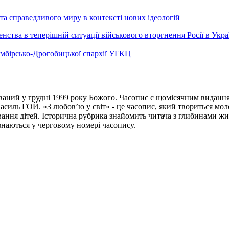
а справедливого миру в контексті нових ідеологій
ства в теперішній ситуації військового вторгнення Росії в Укра
Самбірсько-Дрогобицької єпархії УГКЦ
ваний у грудні 1999 року Божого. Часопис є щомісячним виданням
иль ГОЙ. «З любов’ю у світ» - це часопис, який твориться моло
вання дітей. Історична рубрика знайомить читача з глибинами жи
ізнаються у черговому номері часопису.