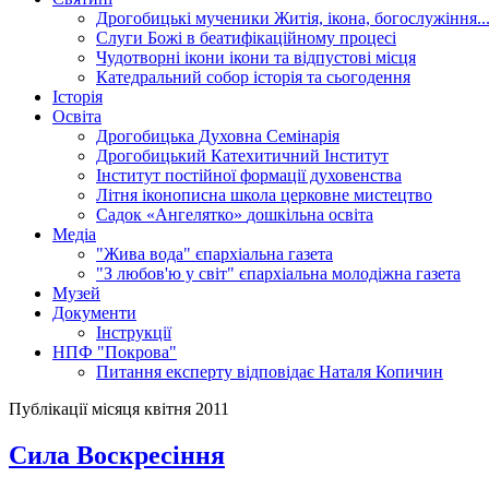
Дрогобицькі мученики
Житія, ікона, богослужіння..
Слуги Божі
в беатифікаційному процесі
Чудотворні ікони
ікони та відпустові місця
Катедральний собор
історія та сьогодення
Історія
Освіта
Дрогобицька Духовна Семінарія
Дрогобицький Катехитичний Інститут
Інститут постійної формації духовенства
Літня іконописна школа
церковне мистецтво
Садок «Ангелятко»
дошкільна освіта
Медіа
"Жива вода"
єпархіальна газета
"З любов'ю у світ"
єпархіальна молодіжна газета
Музей
Документи
Інструкції
НПФ "Покрова"
Питання експерту
відповідає Наталя Копичин
Публікації місяця квітня 2011
Сила Воскресіння