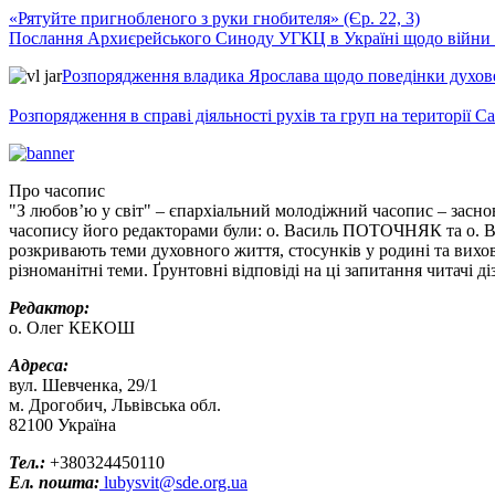
«Рятуйте пригнобленого з руки гнобителя» (Єр. 22, 3)
Послання Архиєрейського Синоду УГКЦ в Україні щодо війни т
Розпорядження владика Ярослава щодо поведінки духовен
Розпорядження в справі діяльності рухів та груп на території 
Про часопис
"З любов’ю у світ" – єпархіальний молодіжний часопис – засно
часопису його редакторами були: о. Василь ПОТОЧНЯК та о. Вас
розкривають теми духовного життя, стосунків у родині та вихо
різноманітні теми. Ґрунтовні відповіді на ці запитання читачі д
Редактор:
о. Олег КЕКОШ
Адреса:
вул. Шевченка, 29/1
м. Дрогобич, Львівська обл.
82100 Україна
Тел.:
+380324450110
Ел. пошта:
lubysvit@sde.org.ua