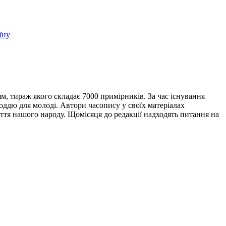
їну
, тираж якого складає 7000 примірників. За час існування
ддю для молоді. Автори часопису у своїх матеріалах
ття нашого народу. Щомісяця до редакції надходять питання на