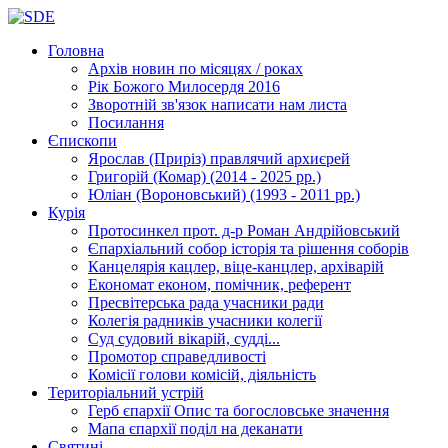
Головна
Архів новин
по місяцях / роках
Рік Божого Милосердя
2016
Зворотній зв'язок
написати нам листа
Посилання
Єпископи
Ярослав (Приріз)
правлячий архиєрей
Григорій (Комар)
(2014 - 2025 рр.)
Юліан (Вороновський)
(1993 - 2011 рр.)
Курія
Протосинкел
прот. д-р Роман Андрійовський
Єпархіальний собор
історія та рішення соборів
Канцелярія
кацлер, віце-канцлер, архіварій
Економат
економ, помічник, референт
Пресвітерська рада
учасники ради
Колегія радників
учасники колегії
Суд
судовий вікарій, судді...
Промотор справедливості
Комісії
голови комісій, діяльність
Територіальний устрій
Герб єпархії
Опис та богословське значення
Мапа єпархії
поділ на деканати
Святині