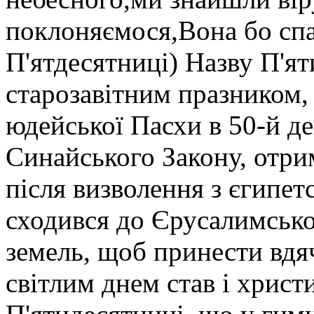
поклоняємося,Вона бо спа
П'ятдесятниці) Назву П'ят
старозавітним празником, 
юдейської Пасхи в 50-й де
Синайського Закону, отри
після визволення з єгипет
сходився до Єрусалимсько
земель, щоб принести вдя
світлим днем став і хрис