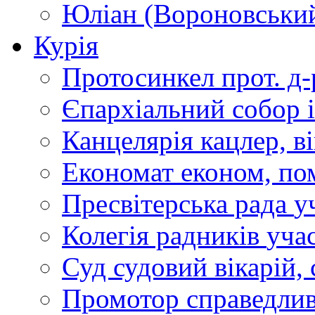
Юліан (Вороновськи
Курія
Протосинкел
прот. д
Єпархіальний собор
Канцелярія
кацлер, в
Економат
економ, по
Пресвітерська рада
у
Колегія радників
учас
Суд
судовий вікарій, с
Промотор справедлив