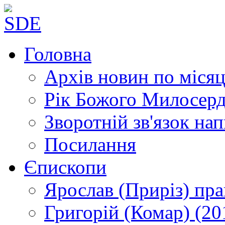
Головна
Архів новин
по місяц
Рік Божого Милосер
Зворотній зв'язок
нап
Посилання
Єпископи
Ярослав (Приріз)
пра
Григорій (Комар)
(20