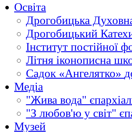
Освіта
Дрогобицька Духовна
Дрогобицький Катехи
Інститут постійної ф
Літня іконописна шк
Садок «Ангелятко»
д
Медіа
"Жива вода"
єпархіал
"З любов'ю у світ"
єп
Музей