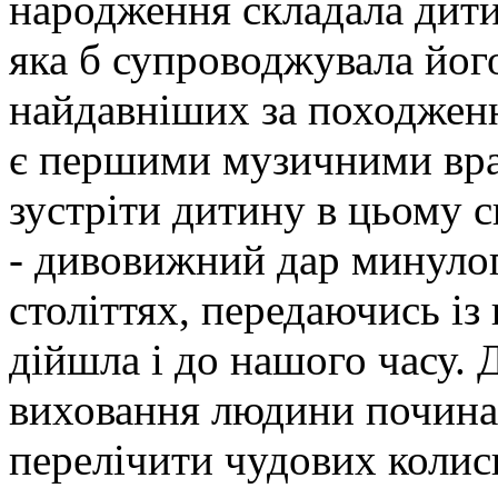
народження складала дити
яка б супроводжувала йог
найдавніших за походжен
є першими музичними вр
зустріти дитину в цьому с
- дивовижний дар минулог
століттях, передаючись із
дійшла і до нашого часу.
виховання людини починає
перелічити чудових коли