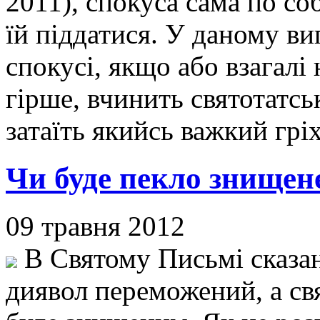
2011), спокуса сама по соб
їй піддатися. У даному в
спокусі, якщо або взагалі 
гірше, вчинить святотатсь
затаїть якийсь важкий грі
Чи буде пекло знищен
09 травня 2012
В Святому Письмі сказан
диявол переможений, а свя