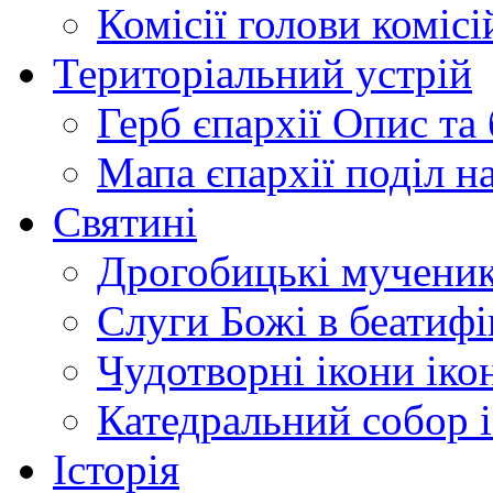
Комісії
голови комісі
Територіальний устрій
Герб єпархії
Опис та 
Мапа єпархії
поділ н
Святині
Дрогобицькі мучени
Слуги Божі
в беатиф
Чудотворні ікони
іко
Катедральний собор
Історія