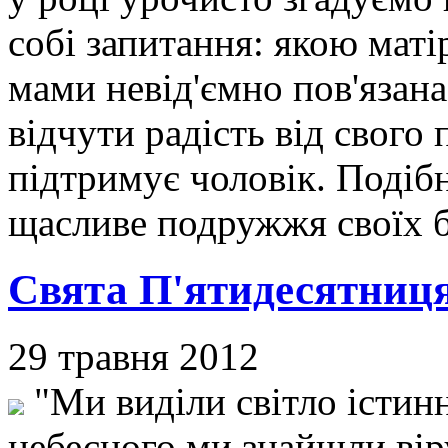
собі запитання: якою маті
мами невід'ємно пов'язана
відчути радість від свого 
підтримує чоловік. Подіб
щасливе подружжя своїх б
Свята П'ятидесятниц
29 травня 2012
"Ми виділи світло істин
небесного,ми знайшли вір