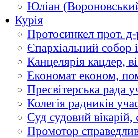
Юліан (Вороновськи
Курія
Протосинкел
прот. д
Єпархіальний собор
Канцелярія
кацлер, в
Економат
економ, по
Пресвітерська рада
у
Колегія радників
учас
Суд
судовий вікарій, с
Промотор справедлив