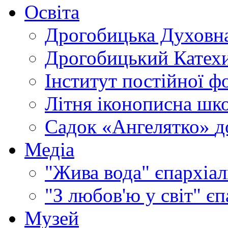
Освіта
Дрогобицька Духовна
Дрогобицький Катехи
Інститут постійної ф
Літня іконописна шк
Садок «Ангелятко»
д
Медіа
"Жива вода"
єпархіал
"З любов'ю у світ"
єп
Музей