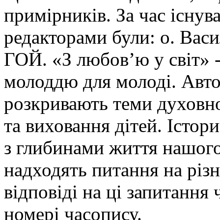
примірників. За час існув
редакторами були: о. Ва
ГОЙ. «З любов’ю у світ» -
молоддю для молоді. Авто
розкривають теми духовно
та виховання дітей. Істор
з глибинами життя нашого
надходять питання на різн
відповіді на ці запитання
номері часопису.