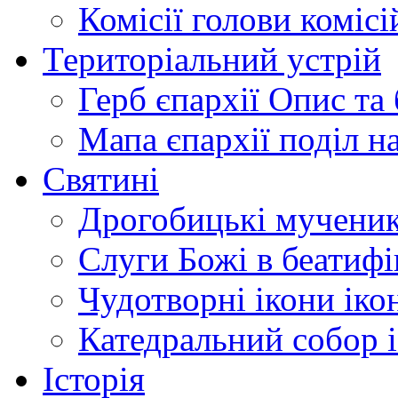
Комісії
голови комісі
Територіальний устрій
Герб єпархії
Опис та 
Мапа єпархії
поділ н
Святині
Дрогобицькі мучени
Слуги Божі
в беатиф
Чудотворні ікони
іко
Катедральний собор
Історія