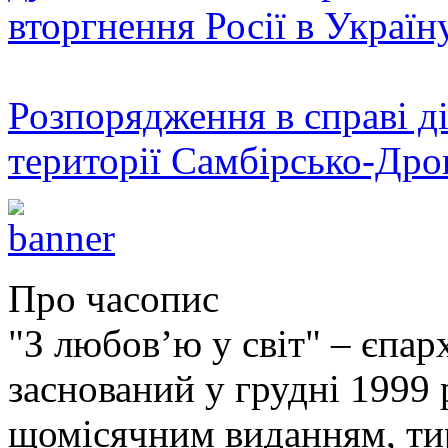
вторгнення Росії в Україн
Розпорядження в справі ді
території Самбірсько-Дро
Про часопис
"З любов’ю у світ" – єпа
заснований у грудні 1999 
щомісячним виданням, ти