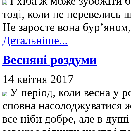
І хіба ж може зубожіти б
тоді, коли не перевелись щ
Не заросте вона бур’яном
Детальніше...
Весняні роздуми
14 квітня 2017
У період, коли весна у р
сповна насолоджуватися ж
все ніби добре, але в душі