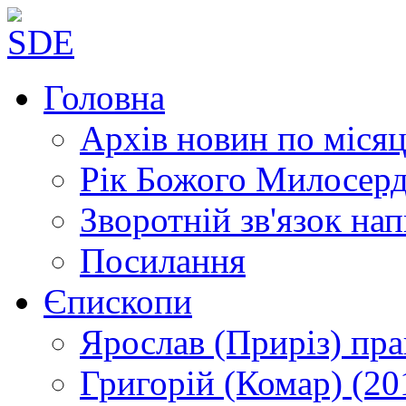
Головна
Архів новин
по місяц
Рік Божого Милосер
Зворотній зв'язок
нап
Посилання
Єпископи
Ярослав (Приріз)
пра
Григорій (Комар)
(20