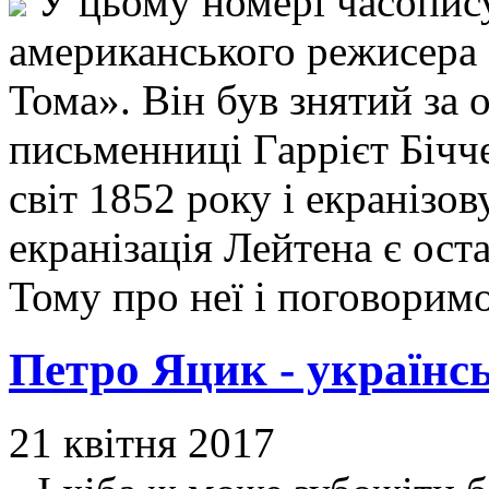
У цьому номері часопис
американського режисера 
Тома». Він був знятий з
письменниці Гаррієт Бічч
світ 1852 року і екранізо
екранізація Лейтена є ос
Тому про неї і поговорим
Петро Яцик - українс
21 квітня 2017