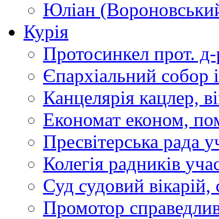
Юліан (Вороновськи
Курія
Протосинкел
прот. д
Єпархіальний собор
Канцелярія
кацлер, в
Економат
економ, по
Пресвітерська рада
у
Колегія радників
учас
Суд
судовий вікарій, с
Промотор справедлив