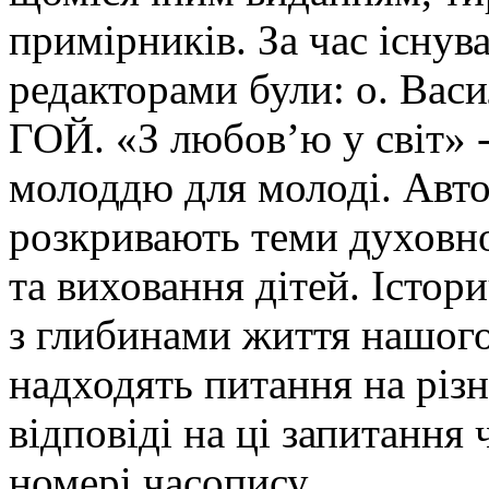
примірників. За час існув
редакторами були: о. Ва
ГОЙ. «З любов’ю у світ» -
молоддю для молоді. Авто
розкривають теми духовно
та виховання дітей. Істор
з глибинами життя нашого
надходять питання на різн
відповіді на ці запитання
номері часопису.