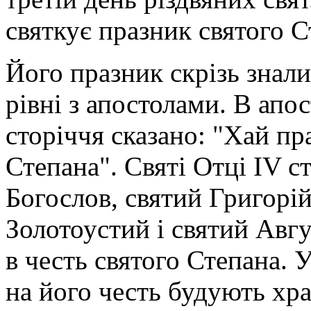
святкує празник святого С
Його празник скрізь знали 
рівні з апостолами. В апо
сторіччя сказано: "Хай п
Степана". Святі Отці IV с
Богослов, святий Григорі
Золотоустий і святий Авг
в честь святого Степана. У
на його честь будують хр