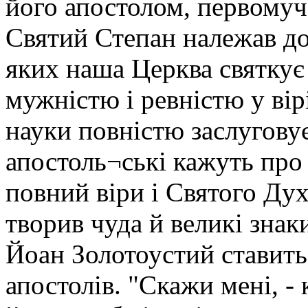
його апостолом, первомуч
Святий Степан належав до 
яких наша Церква святкує 
мужністю і ревністю у ві
науки повністю заслугову
апостоль¬ські кажуть про 
повний віри і Святого Духа
творив чуда й великі знаки
Йоан Золотоустий ставить
апостолів. "Скажи мені, - 