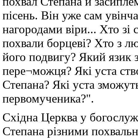
похвал Степана й засипл
пісень. Він уже сам увін
нагородами віри... Хто зі
похвали борцеві? Хто з лю
його подвигу? Який язик з
пере¬можця? Які уста ств
Степана? Які уста зможут
первомученика?".
Східна Церква у богослуж
Степана різними похваль