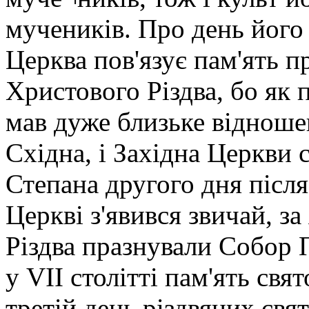
мучеників. Про день його
Церква пов'язує пам'ять п
Христового Різдва, бо як
мав дуже близьке відноше
Східна, і Західна Церкви 
Степана другого дня після
Церкві з'явився звичай, з
Різдва празнували Собор 
у VII столітті пам'ять свя
третій день різдвяних свят