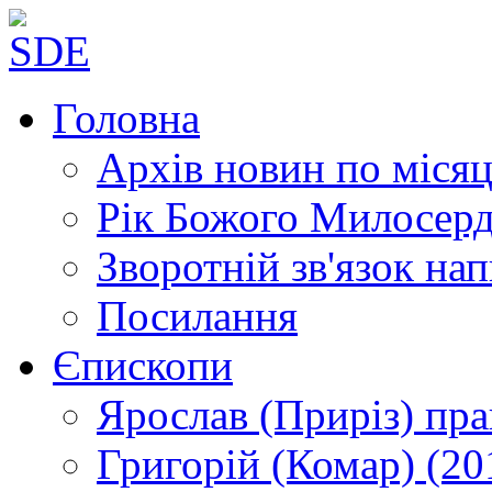
Головна
Архів новин
по місяц
Рік Божого Милосер
Зворотній зв'язок
нап
Посилання
Єпископи
Ярослав (Приріз)
пра
Григорій (Комар)
(20