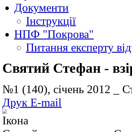
Документи
Інструкції
НПФ "Покрова"
Питання експерту
ві
Святий Стефан - вз
№1 (140), січень 2012 _ 
Друк
E-mail
Ікона