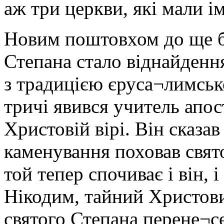
аж три церкви, які мали ім
Новим поштовхом до ще б
Степана стало віднайденн
з традицією єруса¬лимськ
тричі явився учитель апос
Христовій вірі. Він сказав
каменування поховав свято
той тепер спочиває і він, 
Нікодим, тайний Христови
святого Степана перене¬се