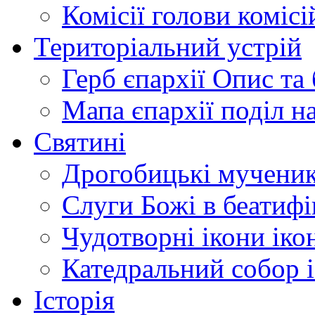
Комісії
голови комісі
Територіальний устрій
Герб єпархії
Опис та 
Мапа єпархії
поділ н
Святині
Дрогобицькі мучени
Слуги Божі
в беатиф
Чудотворні ікони
іко
Катедральний собор
Історія