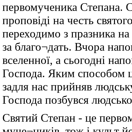
первомученика Степана. 
проповіді на честь святог
переходимо з празника на
за благо¬дать. Вчора нап
вселенної, а сьогодні нап
Господа. Яким способом ц
задля нас прийняв людську
Господа позбувся людсько
Святий Степан - це первом
муче¬ників, тож і культ й