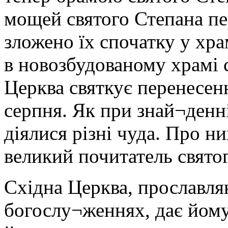
мощей святого Степана пе
зложено їх спочатку у хра
в новозбудованому храмі 
Церква святкує перенесен
серпня. Як при знай¬денні
діялися різні чуда. Про н
великий почитатель святог
Східна Церква, прославля
богослу¬женнях, дає йому