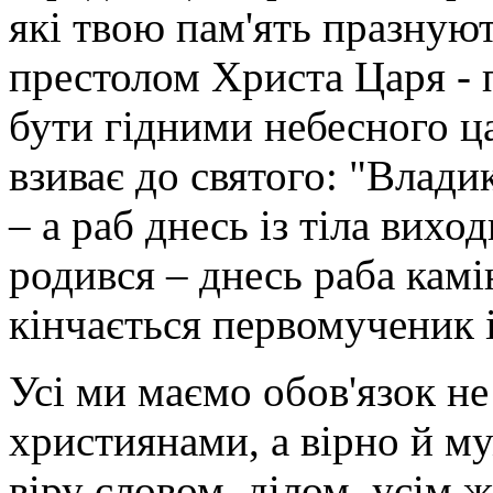
які твою пам'ять празнуют
престолом Христа Царя - 
бути гідними небесного ца
взиває до святого: "Влади
– а раб днесь із тіла вихо
родився – днесь раба камі
кінчається первомученик 
Усі ми маємо обов'язок не
християнами, а вірно й м
віру словом, ділом, усім ж