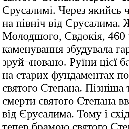
Єрусалимі. Через якийсь ч
на північ від Єрусалима. 
Молодшого, Євдокія, 460 
каменування збудувала гар
зруй¬новано. Руїни цієї б
на старих фундаментах п
святого Степана. Пізніша
смерти святого Степана в
від Єрусалима. Тому і схі
тепер брамою святого Сте