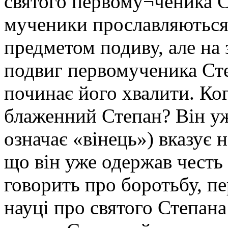
святого первому¬ченика С
мученики прославляються 
предметом подиву, але на
подвиг первомученика Сте
починає його хвалити. Ко
блаженний Степан? Він уж
означає «вінець») вказує на
що він уже одержав честь
говорить про боротьбу, пе
науці про святого Степана