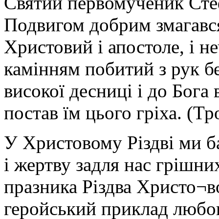
Святий первомученик Ст
Подвигом добрим змагавс
Христовий і апостоле, і не
камінням побитий з рук бе
високої десниці і до Бога 
постав їм цього гріха. (Тр
У Христовому Різдві ми 
і жертву задля нас грішни
празника Різдва Христо¬в
геройський приклад любов