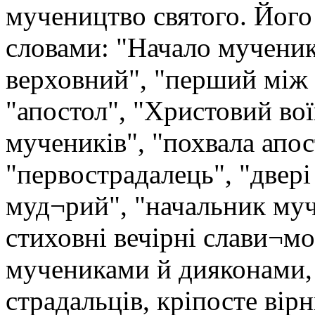
мучеництво святого. Йог
словами: "Начало мученикі
верховний", "перший між
"апостол", "Христовий вої
мучеників", "похвала апос
"первострадалець", "двер
муд¬рий", "начальник муч
стиховні вечірні слави¬м
мучениками й дияконами, 
страдальців, кріпосте вір