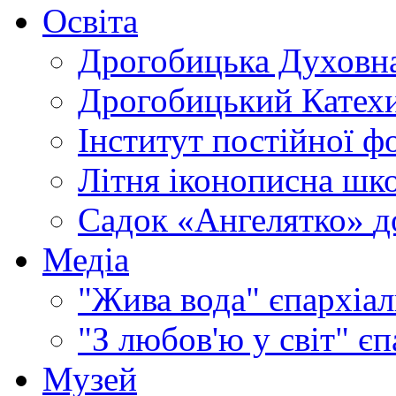
Освіта
Дрогобицька Духовна
Дрогобицький Катехи
Інститут постійної ф
Літня іконописна шк
Садок «Ангелятко»
д
Медіа
"Жива вода"
єпархіал
"З любов'ю у світ"
єп
Музей