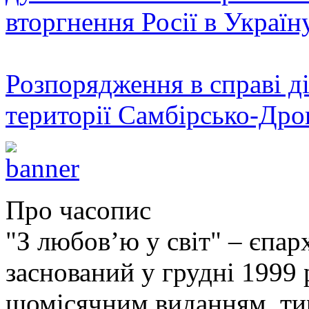
вторгнення Росії в Україн
Розпорядження в справі ді
території Самбірсько-Дро
Про часопис
"З любов’ю у світ" – єпа
заснований у грудні 1999 
щомісячним виданням, ти