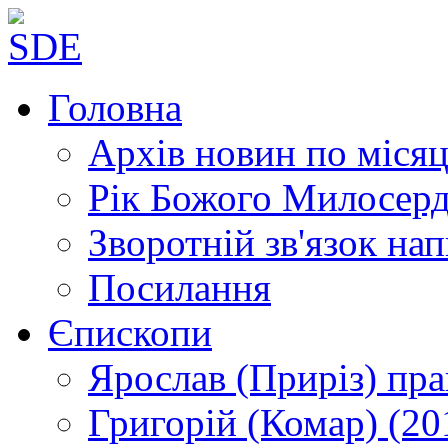
Головна
Архів новин
по місяц
Рік Божого Милосер
Зворотній зв'язок
нап
Посилання
Єпископи
Ярослав (Приріз)
пра
Григорій (Комар)
(20