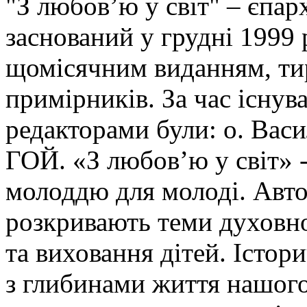
"З любов’ю у світ" – єпа
заснований у грудні 1999 
щомісячним виданням, ти
примірників. За час існув
редакторами були: о. Ва
ГОЙ. «З любов’ю у світ» -
молоддю для молоді. Авто
розкривають теми духовно
та виховання дітей. Істор
з глибинами життя нашого