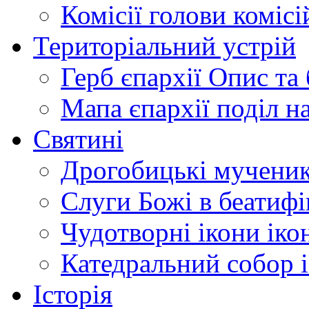
Комісії
голови комісі
Територіальний устрій
Герб єпархії
Опис та 
Мапа єпархії
поділ н
Святині
Дрогобицькі мучени
Слуги Божі
в беатиф
Чудотворні ікони
іко
Катедральний собор
Історія