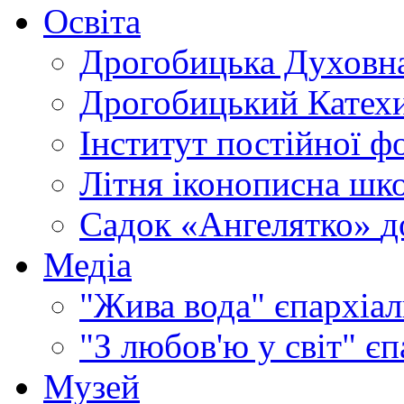
Освіта
Дрогобицька Духовна
Дрогобицький Катехи
Інститут постійної ф
Літня іконописна шк
Садок «Ангелятко»
д
Медіа
"Жива вода"
єпархіал
"З любов'ю у світ"
єп
Музей