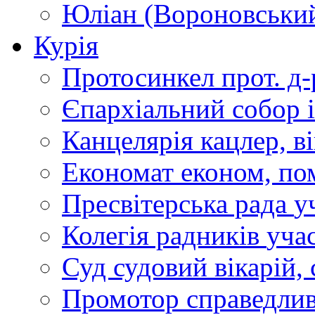
Юліан (Вороновськи
Курія
Протосинкел
прот. д
Єпархіальний собор
Канцелярія
кацлер, в
Економат
економ, по
Пресвітерська рада
у
Колегія радників
учас
Суд
судовий вікарій, с
Промотор справедлив