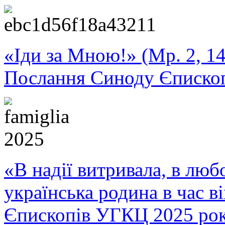
«Іди за Мною!» (Мр. 2, 14
Послання Синоду Єписко
«В надії витривала, в любо
українська родина в час 
Єпископів УГКЦ 2025 ро