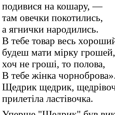
подивися на кошару, —
там овечки покотились,
а ягнички народились.
В тебе товар весь хороши
будеш мати мірку грошей
хоч не гроші, то полова,
В тебе жінка чорноброва»
Щедрик щедрик, щедрівоч
прилетіла ластівочка.
Уперше "Щедрик" був вик