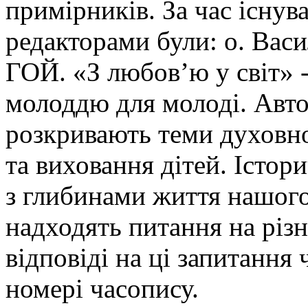
примірників. За час існув
редакторами були: о. Ва
ГОЙ. «З любов’ю у світ» -
молоддю для молоді. Авто
розкривають теми духовно
та виховання дітей. Істор
з глибинами життя нашого
надходять питання на різн
відповіді на ці запитання
номері часопису.