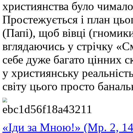
християнства було чимало 
Простежується і план цьо
(Папі), щоб вівці (гномик
вглядаючись у стрічку «
себе дуже багато цінних ск
у християнську реальність
світу цього просто баналь
«Іди за Мною!» (Мр. 2, 14