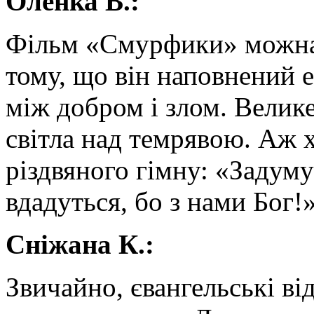
Оленка В.:
Фільм «Смурфики» можна 
тому, що він наповнений е
між добром і злом. Велик
світла над темрявою. Аж х
різдвяного гімну: «Задуму
вдадуться, бо з нами Бог!»
Сніжана К.:
Звичайно, євангельські в