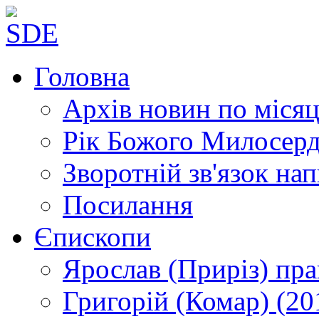
Головна
Архів новин
по місяц
Рік Божого Милосер
Зворотній зв'язок
нап
Посилання
Єпископи
Ярослав (Приріз)
пра
Григорій (Комар)
(20