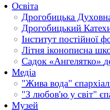
Освіта
Дрогобицька Духовна
Дрогобицький Катехи
Інститут постійної ф
Літня іконописна шк
Садок «Ангелятко»
д
Медіа
"Жива вода"
єпархіал
"З любов'ю у світ"
єп
Музей