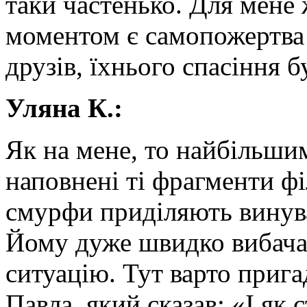
таки частенько. Для мене
моментом є самопожертва
друзів, їхнього спасіння б
Уляна К.:
Як на мене, то найбільши
наповнені ті фрагменти фі
смурфи приділяють винува
Йому дуже швидко вибача
ситуацію. Тут варто прига
Павла, який сказав: «І як 