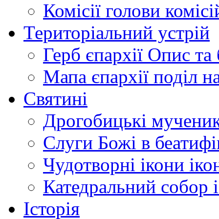
Комісії
голови комісі
Територіальний устрій
Герб єпархії
Опис та 
Мапа єпархії
поділ н
Святині
Дрогобицькі мучени
Слуги Божі
в беатиф
Чудотворні ікони
іко
Катедральний собор
Історія