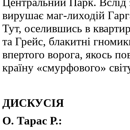
Центральний Парк. Вслід 
вирушає маг-лиходій Гарга
Тут, оселившись в кварти
та Грейс, блакитні гномик
впертого ворога, якось по
країну «смурфового» світу
ДИСКУСІЯ
О. Тарас Р.: