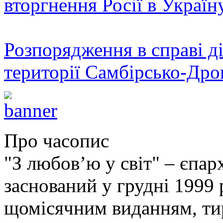
вторгнення Росії в Україн
Розпорядження в справі ді
території Самбірсько-Дро
Про часопис
"З любов’ю у світ" – єпа
заснований у грудні 1999 
щомісячним виданням, ти