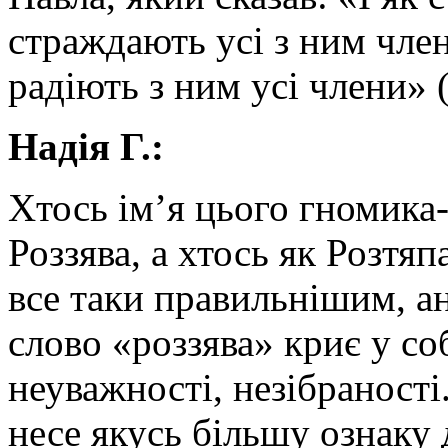
страждають усі з ним члени
радіють з ним усі члени» (
Надія Г.:
Хтось ім’я цього гномика-
Роззява, а хтось як Розтяп
все таки правильнішим, а
слово «роззява» криє у со
неуважності, незібраності
несе якусь більшу ознаку 