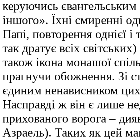
керуючись євангельським 
іншого». Їхні смиренні о
Папі, повторення однієї і 
так дратує всіх світських
також ікона монашої спіль
прагнучи обожнення. Зі с
єдиним ненависником цих 
Насправді ж він є лише н
прихованого ворога – дия
Азраель). Таких як цей маг