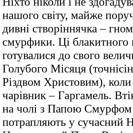
Ніхто ніколи і не здогадув
нашого світу, майже поруч
дивні створіннячка – гно
смурфики. Ці блакитного 
готувалися до свого велич
Голубого Місяця (точнісін
Різдвом Христовим), коли
чарівник – Гаргамель. Вті
на чолі з Папою Смурфом 
потрапляють у сучасний Н