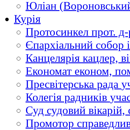
Юліан (Вороновськи
Курія
Протосинкел
прот. д
Єпархіальний собор
Канцелярія
кацлер, в
Економат
економ, по
Пресвітерська рада
у
Колегія радників
учас
Суд
судовий вікарій, с
Промотор справедлив